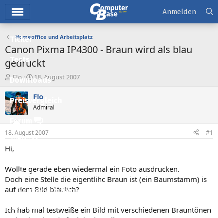
Hauptmenü
Anmelden
Homeoffice und Arbeitsplatz
Ticker
Canon Pixma IP4300 - Braun wird als blau
Tests
gedruckt
E
E
F!o
18. August 2007
Downloads
r
r
s
s
F!o
Preisvergleich
t
t
Admiral
e
e
l
l
Forum
l
l
18. August 2007
#1
e
t
Aktuelles
r
a
Hi,
m
Empfohlene Inhalte
Wollte gerade eben wiedermal ein Foto ausdrucken.
Neue Beiträge
Doch eine Stelle die eigentlihc Braun ist (ein Baumstamm) is
auf dem Bild bläulich?
Neueste Aktivitäten
Leserartikel
Ich hab mal testweiße ein Bild mit verschiedenen Brauntönen