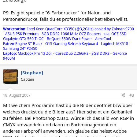
PS: Es gibt spezielle "6-Farbdrucker" für Natur- und
Personendrucke, falls du es professioneller betreiben willst.
Workstation:
Intel Xeon QuadCore X3350 (@3,2GHz) cooled by Zalman 9700
- ASUS P5K Premium - 8GB DDR2 1066 MHz OCZ Reapers - u.a. OCZ SSD -
Gigabyte GTX 560 Ti OC - BeQuiet 550W Dark Power - AeroCool
ExtremEngine 3T Black - G15 Gaming Refresh Keyboard - Logitech MX518 -
Samsung 24" P2450
Laptop:
Macbook Pro 13 Zoll - Core2Duo 2.26GHz - 8GB DDR3 - GeForce
9400M
[Stephan]
Captain
18. August 2007
#3
Mit welchem Programm hast du die Bilder geöffnet bzw über
welches druckst du die Bilder aus? Hier scheint ein Gelbanteil
zu fehlen. Bei Photoshop z.Bsp. würde ich das Bild von RGP in
CMYK umwandeln und dann im Farbmanagement ein
anderes Farbprofil anwenden. Ich glaube das heisst Adobe