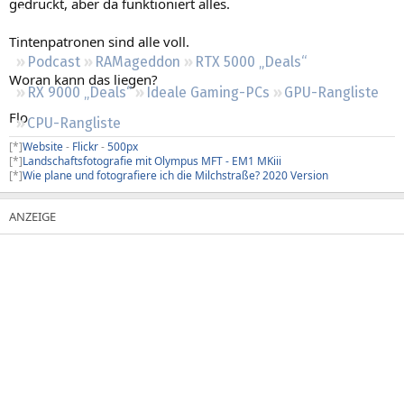
gedruckt, aber da funktioniert alles.
Regeln
Tintenpatronen sind alle voll.
Podcast
RAMageddon
RTX 5000 „Deals“
Woran kann das liegen?
RX 9000 „Deals“
Ideale Gaming-PCs
GPU-Rangliste
Flo
CPU-Rangliste
[*]
Website
-
Flickr
-
500px
[*]
Landschaftsfotografie mit Olympus MFT - EM1 MKiii
[*]
Wie plane und fotografiere ich die Milchstraße? 2020 Version