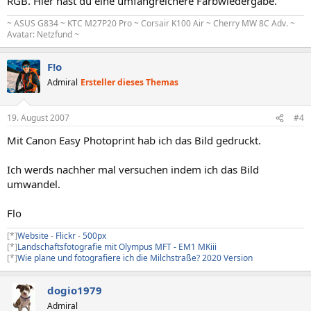
RGB. Hier hast du eine umfangreichere Farbwiedergabe.
~ ASUS G834 ~ KTC M27P20 Pro ~ Corsair K100 Air ~ Cherry MW 8C Adv. ~
Avatar: Netzfund ~
F!o
Admiral
Ersteller dieses Themas
19. August 2007
#4
Mit Canon Easy Photoprint hab ich das Bild gedruckt.
Ich werds nachher mal versuchen indem ich das Bild
umwandel.
Flo
[*]
Website
-
Flickr
-
500px
[*]
Landschaftsfotografie mit Olympus MFT - EM1 MKiii
[*]
Wie plane und fotografiere ich die Milchstraße? 2020 Version
dogio1979
Admiral