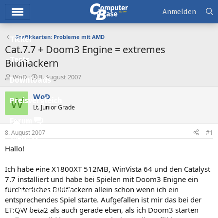
Hauptmenü
Anmelden
Grafikkarten: Probleme mit AMD
Ticker
Cat.7.7 + Doom3 Engine = extremes
Tests
Bildflackern
E
E
WoD
8. August 2007
Downloads
r
r
s
s
WoD
W
Preisvergleich
t
t
Lt. Junior Grade
e
e
l
l
Forum
l
l
8. August 2007
#1
e
t
Aktuelles
r
a
Hallo!
m
Empfohlene Inhalte
Ich habe eine X1800XT 512MB, WinVista 64 und den Catalyst
Neue Beiträge
7.7 installiert und habe bei Spielen mit Doom3 Enigne ein
fürchterliches Bildflackern allein schon wenn ich ein
Neueste Aktivitäten
entsprechendes Spiel starte. Aufgefallen ist mir das bei der
Leserartikel
ET:QW beta2 als auch gerade eben, als ich Doom3 starten