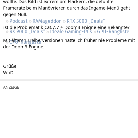
wollte. Das Bild ist extrem am Flackern, die gefühlte
Regeln
Framerate beim Manövrieren durch das Ingame-Menü geht
gegen Null.
Podcast
RAMageddon
RTX 5000 „Deals“
Ist die Problematik Cat.7.7 + Doom3 Enigne eine Bekannte?
RX 9000 „Deals“
Ideale Gaming-PCs
GPU-Rangliste
Mit älteren Treiberversionen hatte ich früher nie Probleme mit
CPU-Rangliste
der Doom3 Engine.
Grüße
WoD