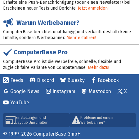
Erhalte eine Push-Benachrichtigung (oder einen Newsletter) bei
Erscheinen neuer Tests und Berichte:
Jetzt anmelden!
Warum Werbebanner?
ComputerBase berichtet unabhängig und verkauft deshalb keine
Inhalte, sondern Werbebanner.
Mehr erfahren!
ComputerBase Pro
ComputerBase Pro ist die werbefreie, schnelle, flexible und
zugleich faire Variante von ComputerBase.
Mehr dazu!
Feeds
Discord
Bluesky
Facebook
Google News
Instagram
Mastodon
X
YouTube
Einstellungen und
Probleme mit einem
Layout-Umschalter
Werbebanner?
© 1999–2026 ComputerBase GmbH