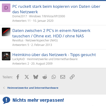
PC ruckelt stark beim kopieren von Daten über
D
das Netzwerk
Dome2017
Windows 7/8/Vista/XP/2000
Antworten
11
10. Januar 2020
Daten zwischen 2 PC's in einem Netzwerk
tauschen / Ohne ext. HDD / ohne NAS
Revoltus
Netzwerkspeicher (NAS)
Antworten
5
2. Februar 2013
Heimkino über das Netzwerk - Tipps gesucht
LuckyKvD
Heimnetzwerke und Internethardware
Antworten
2
20. August 2009
Facebook
X (Twitter)
Bluesky
Reddit
WhatsApp
E-Mail
Link
Teilen:
Heimnetzwerke und Internethardware
Nichts mehr verpassen!