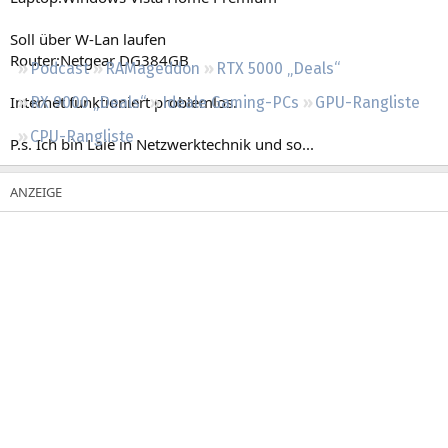
Regeln
Soll über W-Lan laufen
Router:Netgear DG384GB
Podcast
RAMageddon
RTX 5000 „Deals“
Internet funktioniert problemlos.
RX 9000 „Deals“
Ideale Gaming-PCs
GPU-Rangliste
CPU-Rangliste
P.s. Ich bin Laie in Netzwerktechnik und so...