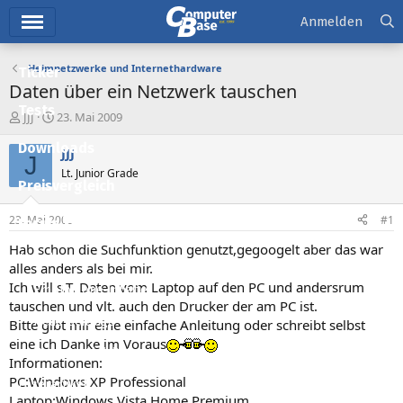
Hauptmenü
Anmelden
Heimnetzwerke und Internethardware
Ticker
Daten über ein Netzwerk tauschen
Tests
E
E
JJJ
23. Mai 2009
r
r
Downloads
s
s
JJJ
J
t
t
Lt. Junior Grade
e
e
Preisvergleich
l
l
l
l
23. Mai 2009
#1
Forum
e
t
r
a
Hab schon die Suchfunktion genutzt,gegoogelt aber das war
Aktuelles
m
alles anders als bei mir.
Ich will s.T. Daten vom Laptop auf den PC und andersrum
Empfohlene Inhalte
tauschen und vlt. auch den Drucker der am PC ist.
Neue Beiträge
Bitte gibt mir eine einfache Anleitung oder schreibt selbst
eine ich Danke im Voraus
Neueste Aktivitäten
Informationen:
PC:Windows XP Professional
Leserartikel
Laptop:Windows Vista Home Premium