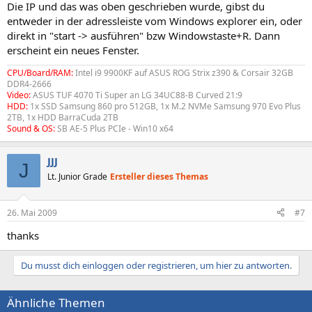
Die IP und das was oben geschrieben wurde, gibst du
entweder in der adressleiste vom Windows explorer ein, oder
direkt in "start -> ausführen" bzw Windowstaste+R. Dann
erscheint ein neues Fenster.
CPU/Board/RAM:
Intel i9 9900KF auf ASUS ROG Strix z390 & Corsair 32GB
DDR4-2666
Video:
ASUS TUF 4070 Ti Super an LG 34UC88-B Curved 21:9
HDD:
1x SSD Samsung 860 pro 512GB, 1x M.2 NVMe Samsung 970 Evo Plus
2TB, 1x HDD BarraCuda 2TB
Sound & OS:
SB AE-5 Plus PCIe - Win10 x64
JJJ
J
Lt. Junior Grade
Ersteller dieses Themas
26. Mai 2009
#7
thanks
Du musst dich einloggen oder registrieren, um hier zu antworten.
Ähnliche Themen