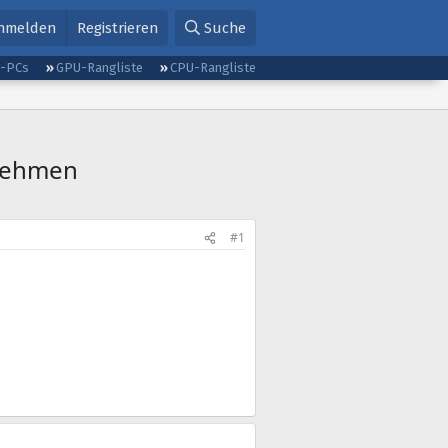
nmelden
Registrieren
Suche
g-PCs
GPU-Rangliste
CPU-Rangliste
rnehmen
#1