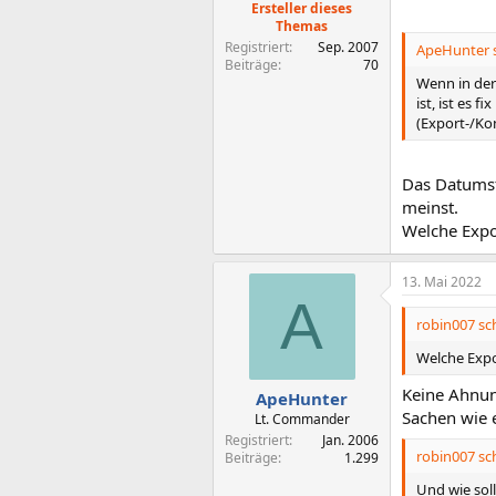
Ersteller dieses
Themas
Registriert
Sep. 2007
ApeHunter s
Beiträge
70
Wenn in der
ist, ist es
(Export-/Kon
Das Datumsf
meinst.
Welche Expo
13. Mai 2022
A
robin007 sch
Welche Expo
Keine Ahnun
ApeHunter
Sachen wie 
Lt. Commander
Registriert
Jan. 2006
robin007 sch
Beiträge
1.299
Und wie sol