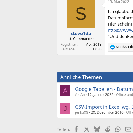
15. Mai 2022
S
Ich glaube d
Datumsform
Hier scheint
https://www
steve1da
"Und denken 
Lt. Commander
Registriert
Apr. 2018
N00bn00b
R
Beiträge
1.038
e
a
k
t
i
Ähnliche Themen
o
n
e
Google Tabellen - Datu
A
n
AleAn
12. Januar 2022
Office und
:
CSV-Import in Excel wg.
J
jenka88
28. Dezember 2016
Offi
Facebook
X (Twitter)
Bluesky
Reddit
What
Teilen: