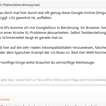
m Thema keine Ahnung hast
u doch mal hier durch wie oft genug diese Google-Online-Dingsd
ggf. LO) gewohnt ist, auffallen.
d-SPs komme ich mit GoogleDocs in Berührung. Im Browser. Sorr
 so einer Krücke XL-Probleme abzuarbeiten. Selbst Textdarstellun
 Schmierzettel taugt es gerade mal so.
 hier auf die sehr realen Inkompatibilitäten hinzuweisen, falschen
der dem typischen Krampf der US-Bsais vs. Rest-Der-Welt-Norme
nünftige Dinge willst brauchst du vernünftige Werkzeuge.
gehe weg · verzieh’ dich an ’nen and’ren Fleck!« (nach Hägar, dem Schrecklichen)
chrieb: