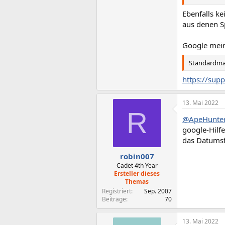
Ebenfalls k
aus denen S
Google mein
Standardmäß
https://sup
13. Mai 2022
R
@ApeHunte
google-Hilfe
das Datumsfo
robin007
Cadet 4th Year
Ersteller dieses
Themas
Registriert
Sep. 2007
Beiträge
70
13. Mai 2022