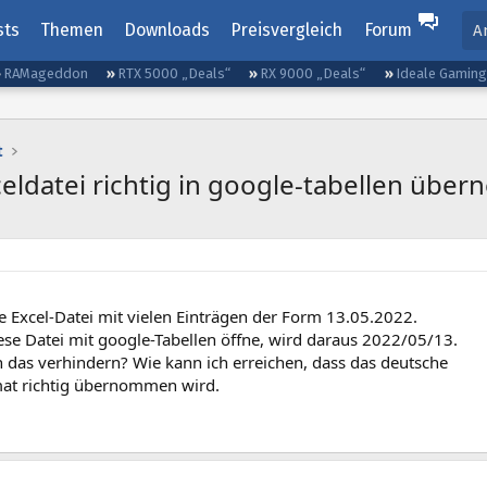
sts
Themen
Downloads
Preisvergleich
Forum
A
RAMageddon
RTX 5000 „Deals“
RX 9000 „Deals“
Ideale Gamin
t
ldatei richtig in google-tabellen übe
e Excel-Datei mit vielen Einträgen der Form 13.05.2022.
ese Datei mit google-Tabellen öffne, wird daraus 2022/05/13.
h das verhindern? Wie kann ich erreichen, dass das deutsche
at richtig übernommen wird.