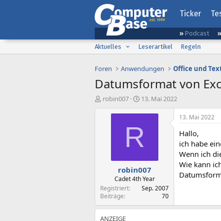
Ticker
Te
Podcast
Aktuelles
Leserartikel
Regeln
Foren
Anwendungen
Office und Tex
Datumsformat von Exce
E
E
robin007
13. Mai 2022
r
r
s
s
13. Mai 2022
t
t
R
Hallo,
e
e
l
l
ich habe ein
l
l
Wenn ich di
e
t
Wie kann ic
robin007
r
a
Datumsform
m
Cadet 4th Year
Registriert
Sep. 2007
Beiträge
70