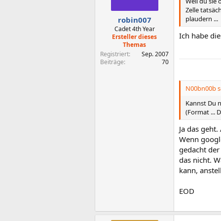
Weil du sie 
Zelle tatsäc
plaudern ...
robin007
Cadet 4th Year
Ich habe die
Ersteller dieses
Themas
Registriert
Sep. 2007
Beiträge
70
N00bn00b sc
Kannst Du n
(Format ... 
Ja das geht.
Wenn google 
gedacht der
das nicht. W
kann, anstel
EOD