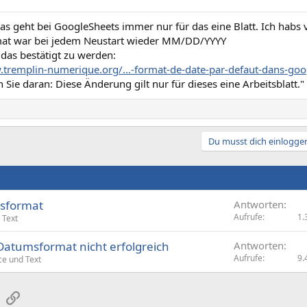
as geht bei GoogleSheets immer nur für das eine Blatt. Ich habs 
at war bei jedem Neustart wieder MM/DD/YYYY
 das bestätigt zu werden:
.tremplin-numerique.org/...-format-de-date-par-defaut-dans-goo
Sie daran: Diese Änderung gilt nur für dieses eine Arbeitsblatt."
Du musst dich einloggen
msformat
Antworten
Aufrufe
1.
 Text
 Datumsformat nicht erfolgreich
Antworten
Aufrufe
9.
ce und Text
sApp
E-Mail
Link