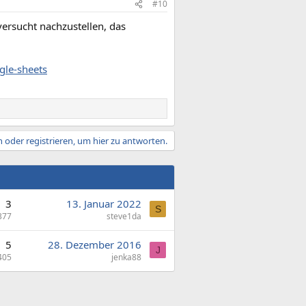
#10
versucht nachzustellen, das
gle-sheets
 oder registrieren, um hier zu antworten.
3
13. Januar 2022
S
377
steve1da
5
28. Dezember 2016
J
405
jenka88