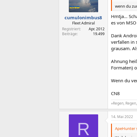
wenn du zu
Hmtja… Scha
cumulonimbus8
es von MSO (
Fleet Admiral
Registriert
Apr. 2012
Beiträge
19.499
Dank Androi
verfallen in
grausam. Als
Ahnung heißt
Formaten) o
Wenn du ver
CN8
»Regen, Regen, 
14. Mai 2022
R
ApeHunter s