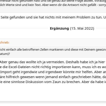
offenbar nicht gefunden hast und sie genau auf deine Frage abzielt. Vorausg
hlich Werte sind und kein Text. Aber wenn dir die Antwort nicht gefällt - sorr
 Seite gefunden und sie hat nichts mit meinem Problem zu tun. Und
Ergänzung
(
15. Mai 2022
)
hrieb:
icht einfach alle betroffenen Zellen markieren und diese mit Deinem gew
Datum)?
 Aber genau das wollte ich ja vermeiden. Deshalb habe ich ja hier 
die Excel-Dateien nicht richtig importieren kann, muss ich es w
 Import geht irgendwie und irgendwer könnte mir helfen. Aber a
äre hilfreich gewesen wenn jemand einfach geschrieben hätte, das
le eine sinnlose Diskussion vom Zaun zu brechen. Aber da habe ic