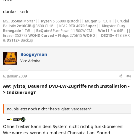
danke - kerki
MSI
B550M
Mortar
|| Ryzen 5
5600X @stock
|| Mugen 5
PCGH
||
Crucial
Ballistix
2x16GiB
@3600 CL18
||
KFA2
RTX 4070 Super
||
Kingston
Fury
Renegade
1 TiB
||
BeQuiet!
PurePower11 500W CM
||
Win11
Pro 64Bit
||
Erazer X52773
WQHD Curved
+ Philips 275E1S
WQHD || DS218+
4TB SHR
&
DS112+
Backup
Boogeyman
Vice Admiral
6. Januar 2009
#4
AW: [vista] Dauernd DVD-LW-Zugriffe nach Installation -
> Indizierung?
nö, bis jetzt noch nicht *hab's_glatt_vergessen*
Ohne Treiber kann dein System nicht richtig funktionieren!
Wie wäre es, wenn du mal erst Chipsatz, Lan, Sound,