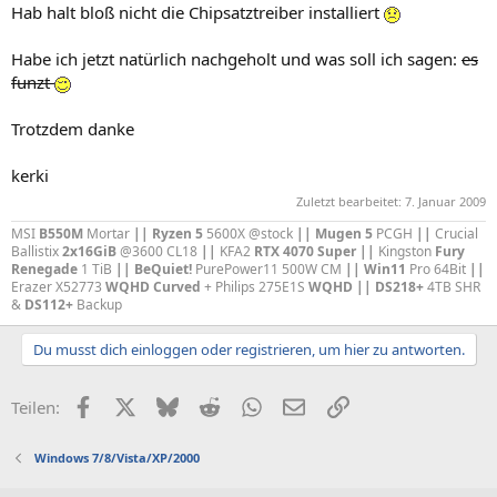
Hab halt bloß nicht die Chipsatztreiber installiert
Habe ich jetzt natürlich nachgeholt und was soll ich sagen:
es
funzt
Trotzdem danke
kerki
Zuletzt bearbeitet:
7. Januar 2009
MSI
B550M
Mortar
|| Ryzen 5
5600X @stock
|| Mugen 5
PCGH
||
Crucial
Ballistix
2x16GiB
@3600 CL18
||
KFA2
RTX 4070 Super
||
Kingston
Fury
Renegade
1 TiB
||
BeQuiet!
PurePower11 500W CM
||
Win11
Pro 64Bit
||
Erazer X52773
WQHD Curved
+ Philips 275E1S
WQHD || DS218+
4TB SHR
&
DS112+
Backup
Du musst dich einloggen oder registrieren, um hier zu antworten.
Facebook
X (Twitter)
Bluesky
Reddit
WhatsApp
E-Mail
Link
Teilen:
Windows 7/8/Vista/XP/2000