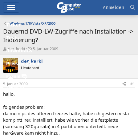
Hauptmenü
Anmelden
Windows 7/8/Vista/XP/2000
Ticker
Dauernd DVD-LW-Zugriffe nach Installation ->
Tests
Indizierung?
E
E
der_kerki
5. Januar 2009
Downloads
r
r
s
s
der_kerki
Preisvergleich
t
t
Lieutenant
e
e
l
l
Forum
l
l
5. Januar 2009
#1
e
t
Aktuelles
r
a
hallo,
m
Empfohlene Inhalte
folgendes problem:
Neue Beiträge
da mein pc des öfteren freezes hatte, habe ich gestern vista
komplett neu installiert. habe wie vorher die festplatte
Neueste Aktivitäten
(samsung 320gb sata) in 4 partitionen unterteilt. neue
Leserartikel
hardware kam nicht hinzu.