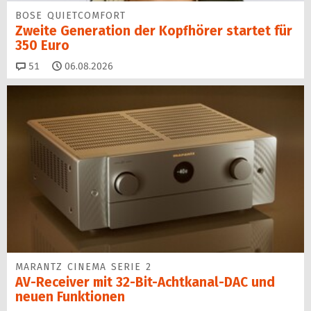
BOSE QUIETCOMFORT
Zweite Generation der Kopfhörer startet für
350 Euro
Kommentare
51
06.08.2026
MARANTZ CINEMA SERIE 2
AV-Receiver mit 32-Bit-Acht­kanal-DAC und
neuen Funktionen