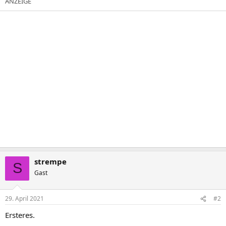
strempe
S
Gast
29. April 2021
#2
Ersteres.