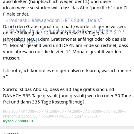
abschließen (hauptsächlich wegen der CL) und diese
Regeln
idealerweise so starten will, dass das Abo "pünktlich" zum CL-
Finale endet.
Podcast
RAMageddon
RTX 5000 „Deals“
Da ich den Gratismonat noch hätte würde ich gerne wissen,
RX 9000 „Deals“
Ideale Gaming-PCs
GPU-Rangliste
ob die Zählung der 12 Monate (bzw. 365 Tage) das
Jahresabos NACH dem Gratismonat anfängt oder ob das als
CPU-Rangliste
"1. Monat" gezählt wird und DAZN am Ende so rechnet, dass
vom Jahresabo nur die letzten 11 Monate gezahlt werden
müssen.
Ich hoffe, ich konnte es einigermaßen erklären, was ich meine
xD
Sprich: Ist das Abo so, dass es 30 Tage gratis sind und
DANACH 365 Tage gezählt (und gezahlt) werden oder 30 Tage
frei und dann 335 Tage kostenpflichtig?
K6-2 300 / XP 1700+ / XP-M 2500+ / XP-M 2600+ / A64 3000+ / A64 3200+ /
Phenom II X2 555 BE / FX-6300
/ FX-8350
/
Ryzen 7 3700X /
Ryzen 7 5800X3D