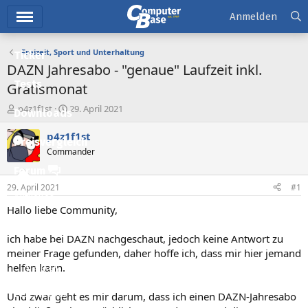
Hauptmenü
Anmelden
Freizeit, Sport und Unterhaltung
Ticker
DAZN Jahresabo - "genaue" Laufzeit inkl.
Tests
Gratismonat
E
E
p4z1f1st
29. April 2021
Downloads
r
r
s
s
p4z1f1st
Preisvergleich
t
t
Commander
e
e
l
l
Forum
l
l
29. April 2021
#1
e
t
Aktuelles
r
a
Hallo liebe Community,
m
Empfohlene Inhalte
ich habe bei DAZN nachgeschaut, jedoch keine Antwort zu
Neue Beiträge
meiner Frage gefunden, daher hoffe ich, dass mir hier jemand
helfen kann.
Neueste Aktivitäten
Leserartikel
Und zwar geht es mir darum, dass ich einen DAZN-Jahresabo