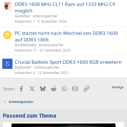
DDR3 1600 MHz CL11 Ram auf 1333 MHz C9
möglich
Gürteltier
Arbeitsspeicher
Antworten
7
9. November 2024
PC startet nicht nach Wechsel von DDR3 1600
auf DDR3 1866
DoubleDaddy
Arbeitsspeicher
Antworten
11
23. November 2023
Crucial Ballistix Sport DDR3-1600 8GB erweitern
S
SkyblastB1
Arbeitsspeicher
Antworten
4
12. November 2021
Facebook
X (Twitter)
Bluesky
Reddit
WhatsApp
E-Mail
Link
Teilen:
Arbeitsspeicher
Passend zum Thema