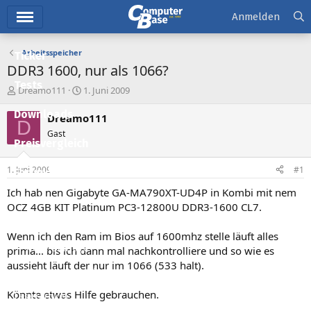
Hauptmenü
Anmelden
Arbeitsspeicher
Ticker
DDR3 1600, nur als 1066?
Tests
E
E
Dreamo111
1. Juni 2009
r
r
Downloads
s
s
Dreamo111
D
t
t
Gast
e
e
Preisvergleich
l
l
l
l
1. Juni 2009
#1
Forum
e
t
r
a
Ich hab nen Gigabyte GA-MA790XT-UD4P in Kombi mit nem
Aktuelles
m
OCZ 4GB KIT Platinum PC3-12800U DDR3-1600 CL7.
Empfohlene Inhalte
Wenn ich den Ram im Bios auf 1600mhz stelle läuft alles
Neue Beiträge
prima... bis ich dann mal nachkontrolliere und so wie es
aussieht läuft der nur im 1066 (533 halt).
Neueste Aktivitäten
Könnte etwas Hilfe gebrauchen.
Leserartikel