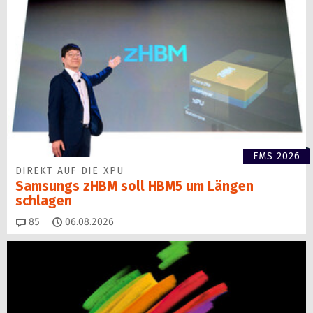
FMS 2026
DIREKT AUF DIE XPU
Samsungs zHBM soll HBM5 um Längen
schlagen
Kommentare
85
06.08.2026