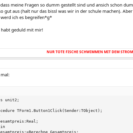
d, dass meine Fragen so dumm gestellt sind und ansich schon dum
so gut aus (halt nur das bissl was wir in der schule machen). Aber
werd ich es begreifen*g*
r habt geduld mit mir!
NUR TOTE FISCHE SCHWIMMEN MIT DEM STROM!
 mal:
s unit2;

ocedure TForm1.Button1Click(Sender:TObject);



Gesamtpreis:Real;

in

Gesamtpreis:=Berechne_Gesamtpreis;
