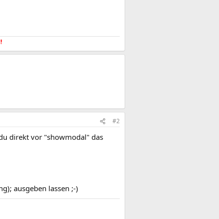
​
#2
 du direkt vor "showmodal" das
g); ausgeben lassen ;-)