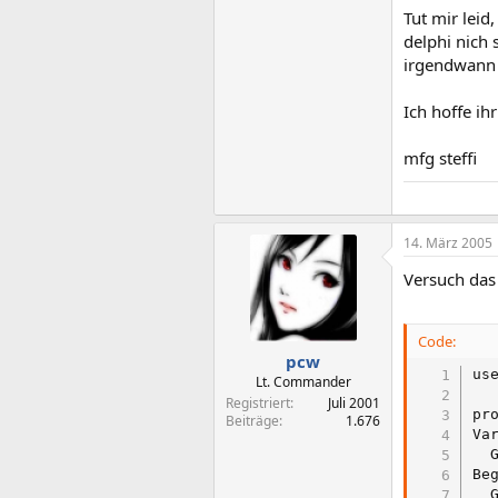
Tut mir lei
delphi nich 
irgendwann 
Ich hoffe ih
mfg steffi
14. März 2005
Versuch das
Code:
pcw
use
Lt. Commander
Registriert
Juli 2001
pr
Beiträge
1.676
Var
  
Beg
  