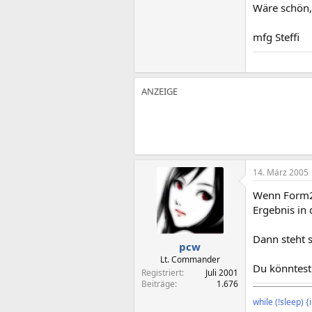
Wäre schön,
mfg Steffi
14. März 2005
Wenn Form2 
Ergebnis in
Dann steht 
pcw
Lt. Commander
Du könntest
Registriert
Juli 2001
Beiträge
1.676
¯¯¯¯¯¯¯¯¯¯¯¯¯¯
while (!sleep) 