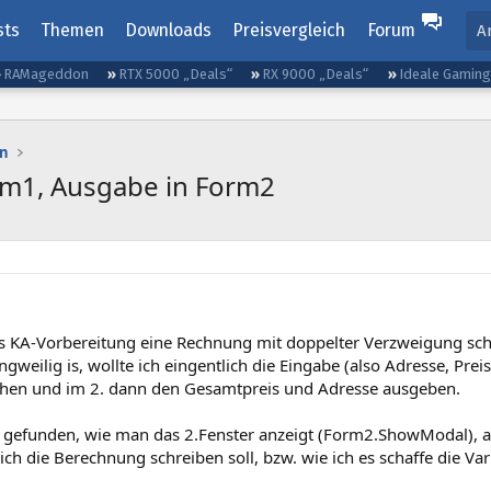
sts
Themen
Downloads
Preisvergleich
Forum
A
RAMageddon
RTX 5000 „Deals“
RX 9000 „Deals“
Ideale Gamin
n
orm1, Ausgabe in Form2
als KA-Vorbereitung eine Rechnung mit doppelter Verzweigung sch
ngweilig is, wollte ich eingentlich die Eingabe (also Adresse, Prei
hen und im 2. dann den Gesamtpreis und Adresse ausgeben.
zt gefunden, wie man das 2.Fenster anzeigt (Form2.ShowModal), a
ich die Berechnung schreiben soll, bzw. wie ich es schaffe die Var