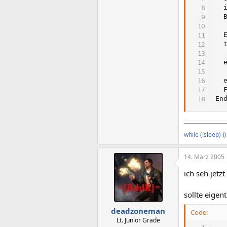
  
  B
  
  E
  t
  
  e
  
  e
  
En
¯¯¯¯¯¯¯¯¯¯¯¯¯¯
while (!sleep) 
14. März 2005
ich seh jetz
sollte eigen
deadzoneman
Code:
Lt. Junior Grade