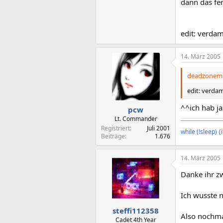
dann das fe
edit: verda
14. März 2005
deadzonema
edit: verda
^^ich hab ja
pcw
Lt. Commander
¯¯¯¯¯¯¯¯¯¯¯¯¯¯
Registriert
Juli 2001
while (!sleep) 
Beiträge
1.676
14. März 2005
Danke ihr zw
Ich wusste n
steffi112358
Also nochm
Cadet 4th Year