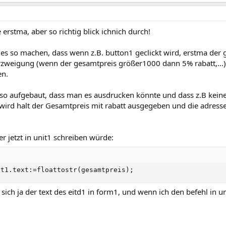
rstma, aber so richtig blick ichnich durch!
l es so machen, dass wenn z.B. button1 geclickt wird, erstma der
rzweigung (wenn der gesamtpreis größer1000 dann 5% rabatt,...) 
en.
 so aufgebaut, dass man es ausdrucken könnte und dass z.B kein
wird halt der Gesamtpreis mit rabatt ausgegeben und die adress
r jetzt in unit1 schreiben würde:
it1.text:=floattostr(gesamtpreis);
sich ja der text des eitd1 in form1, und wenn ich den befehl in un