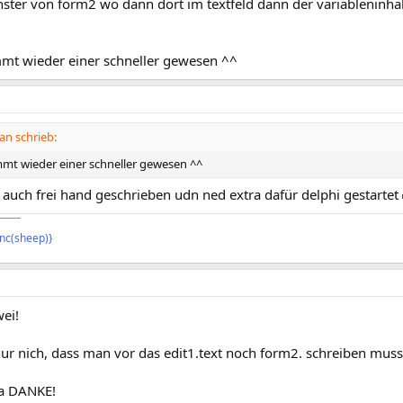
nster von form2 wo dann dort im textfeld dann der variableninha
mmt wieder einer schneller gewesen ^^
n schrieb:
mmt wieder einer schneller gewesen ^^
 auch frei hand geschrieben udn ned extra dafür delphi gestartet
¯¯¯¯
{inc(sheep)}
ei!
ur nich, dass man vor das edit1.text noch form2. schreiben muss
a DANKE!