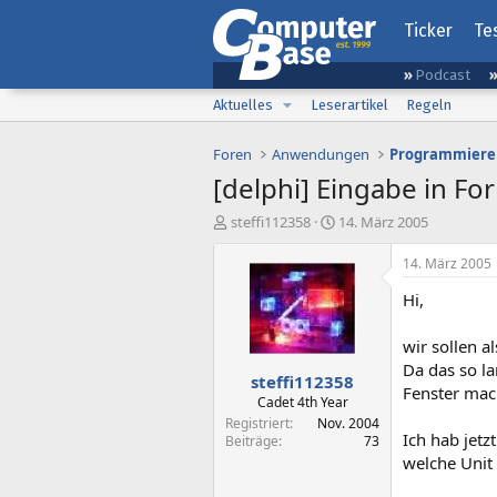
Ticker
Te
Podcast
Aktuelles
Leserartikel
Regeln
Foren
Anwendungen
Programmiere
[delphi] Eingabe in F
E
E
steffi112358
14. März 2005
r
r
s
s
14. März 2005
t
t
Hi,
e
e
l
l
l
l
wir sollen 
e
t
Da das so la
steffi112358
r
a
Fenster mac
m
Cadet 4th Year
Registriert
Nov. 2004
Ich hab jet
Beiträge
73
welche Unit 