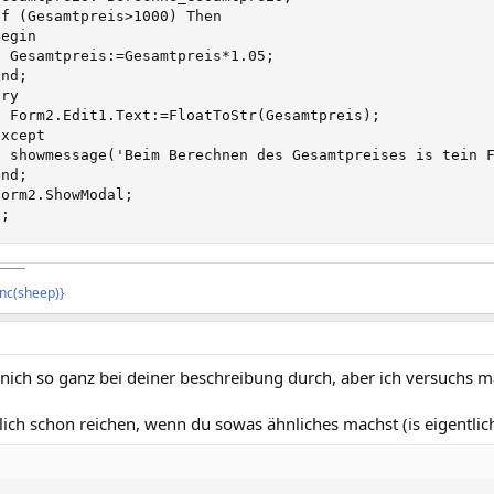
if (Gesamtpreis>1000) Then

egin

  Gesamtpreis:=Gesamtpreis*1.05;

nd;

ry

  Form2.Edit1.Text:=FloatToStr(Gesamtpreis);

xcept

  showmessage('Beim Berechnen des Gesamtpreises is tein F
nd;

Form2.ShowModal;

d;
¯¯¯¯
{inc(sheep)}
t nich so ganz bei deiner beschreibung durch, aber ich versuchs m
tlich schon reichen, wenn du sowas ähnliches machst (is eigentlich