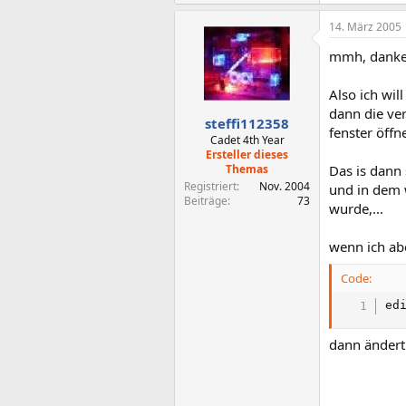
14. März 2005
mmh, danke e
Also ich wil
dann die ve
steffi112358
fenster öffn
Cadet 4th Year
Ersteller dieses
Themas
Das is dann
Registriert
Nov. 2004
und in dem 
Beiträge
73
wurde,...
wenn ich abe
Code:
ed
dann ändert 