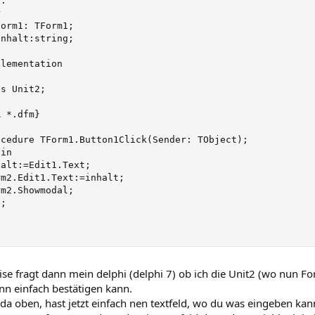
.



orm1: TForm1;

nhalt:string;

lementation

s Unit2;

 *.dfm}

ocedure TForm1.Button1Click(Sender: TObject);

in

halt:=Edit1.Text;

rm2.Edit1.Text:=inhalt;

m2.Showmodal;

;

.
e fragt dann mein delphi (delphi 7) ob ich die Unit2 (wo nun For
n einfach bestätigen kann.
 da oben, hast jetzt einfach nen textfeld, wo du was eingeben ka