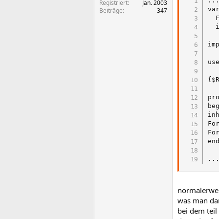
...
Registriert
Jan. 2003
var
Beiträge
347
  F
  i
imp
use
{$R
pr
beg
in
Fo
For
end
..
normalerweis
was man dan
bei dem teil