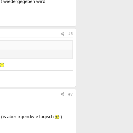
lt wiedergegeben wird.
#6
#7
 (is aber irgendwie logisch
)