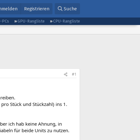
nmelden
Registrieren
Suche
g-PCs
GPU-Rangliste
CPU-Rangliste
#1
reiben.
s pro Stück und Stückzahl) ins 1.
ber ich hab keine Ahnung, in
iabeln für beide Units zu nutzen.