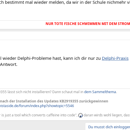
ch bestimmt mal wieder melden, da wir in der Schule nichmehr v
NUR TOTE FISCHE SCHWIMMEN MIT DEM STROM!
 wieder Delphi-Probleme hast, kann ich dir nur zu
Delphi-Praxis
 Antwort.
55 lässt sich nicht installieren? Dann schaut mal in
dem Sammelthema
.
 nach der Installation des Updates KB2919355 zurückgewinnen
vistaside.de/forum/index.php?showtopic=5546
s just a tool which converts caffeine into code",
daran wirds wohl liegen, das
Du musst dich einloggen