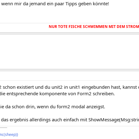
 wenn mir da jemand ein paar Tipps geben könnte!
NUR TOTE FISCHE SCHWIMMEN MIT DEM STROM!
schon existiert und du unit2 in unit1 eingebunden hast, kannst
 die entsprechende komponente von Form2 schreiben.
sie da schon drin, wenn du form2 modal anzeigst.
 das ergebnis allerdings auch einfach mit ShowMessage(Msg:strin
¯¯¯¯
{inc(sheep)}