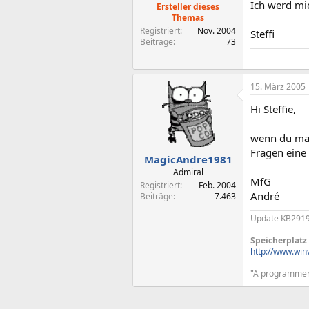
Ich werd mi
Ersteller dieses
Themas
Registriert
Nov. 2004
Steffi
Beiträge
73
15. März 2005
Hi Steffie,
wenn du mal
Fragen eine
MagicAndre1981
Admiral
MfG
Registriert
Feb. 2004
André
Beiträge
7.463
Update KB29193
Speicherplatz
http://www.win
"A programmer i