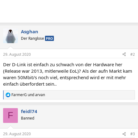
Asghan
Der Ranglose
PRO
29. August 2020
#2
Der D-Link ist einfach zu schwach von der Hardware her
(Release war 2013, mitlerweile EoL)? Als der aufn Markt kam
waren 50Mbit/s noch viel, entsprechend wird er mit mehr
einfach überfordert sein..
FarmerG
und
arvan
R
e
a
feidl74
k
F
t
Banned
i
o
n
29. August 2020
#3
e