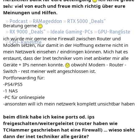
Regeln
sehr viel von euch und freue mich richtig über eure
Meinungen und Hilfen.
Podcast
RAMageddon
RTX 5000 „Deals“
Beratung gerne
RX 9000 „Deals“
Ideale Gaming-PCs
GPU-Rangliste
ich würde mir gerne eine Firewall zwischen Router und
CPU-Rangliste
Modem setzen, nur damit in der Hoffnung externe nicht in
mein Netzwerk einsehen / eindringen können. Mich hat es
erstaunt, dass der Inet techniker vom inet anbieter mir alle
Geräte + IPs nennen konnte.
obwohl Modem - Router -
Switch - rest meiner welt angeschlossen ist.
Portforwarding für:
-PS4/PS5
-1 NAS
-PC für onlinespiele
-ansonsten will ich mein netzwerk komplett unsichtbar haben
beim dlink habe ich keine ports od. ips
freigeschalten/
weitergeleitet
(router haben wie
TCHammer geschrieben hat eine Firewall) ... wieso sieht
dann der inet techniker alle geräte?