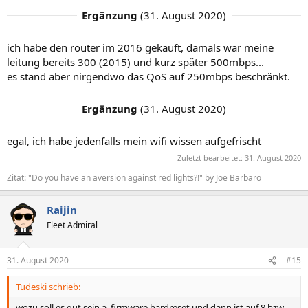
Ergänzung
(
31. August 2020
)
ich habe den router im 2016 gekauft, damals war meine
leitung bereits 300 (2015) und kurz später 500mbps...
es stand aber nirgendwo das QoS auf 250mbps beschränkt.
Ergänzung
(
31. August 2020
)
egal, ich habe jedenfalls mein wifi wissen aufgefrischt
Zuletzt bearbeitet:
31. August 2020
Zitat: "Do you have an aversion against red lights?!" by Joe Barbaro
Raijin
Fleet Admiral
31. August 2020
#15
Tudeski schrieb:
wozu soll es gut sein a. firmware hardreset und dann ist auf 8 bzw.