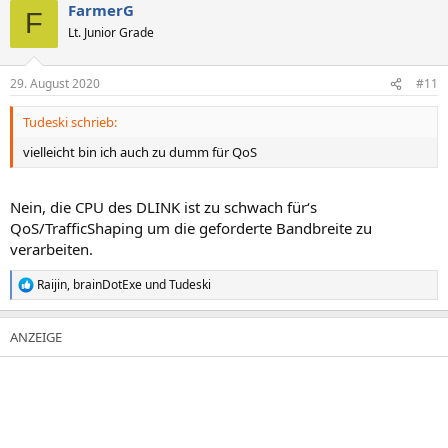
FarmerG
F
Lt. Junior Grade
29. August 2020
#11
Tudeski schrieb:
vielleicht bin ich auch zu dumm für QoS
Nein, die CPU des DLINK ist zu schwach für‘s
QoS/TrafficShaping um die geforderte Bandbreite zu
verarbeiten.
Raijin
,
brainDotExe
und
Tudeski
R
e
a
k
t
i
o
n
e
n