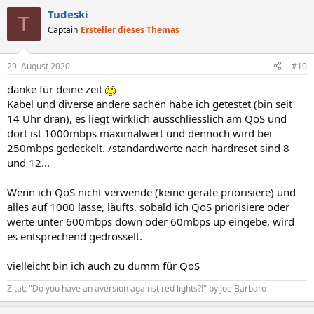
a
Tudeski
k
T
t
Captain
Ersteller dieses Themas
i
o
n
29. August 2020
#10
e
n
danke für deine zeit
:
Kabel und diverse andere sachen habe ich getestet (bin seit
14 Uhr dran), es liegt wirklich ausschliesslich am QoS und
dort ist 1000mbps maximalwert und dennoch wird bei
250mbps gedeckelt. /standardwerte nach hardreset sind 8
und 12...
Wenn ich QoS nicht verwende (keine geräte priorisiere) und
alles auf 1000 lasse, läufts. sobald ich QoS priorisiere oder
werte unter 600mbps down oder 60mbps up eingebe, wird
es entsprechend gedrosselt.
vielleicht bin ich auch zu dumm für QoS
Zitat: "Do you have an aversion against red lights?!" by Joe Barbaro