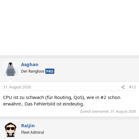
:
Asghan
Der Ranglose
PRO
31. August 2020
#12
CPU ist zu schwach (für Routing, QoS), wie in #2 schon
erwähnt.. Das Fehlerbild ist eindeutig.
Zuletzt bearbeitet:
31. August 2020
Raijin
Fleet Admiral