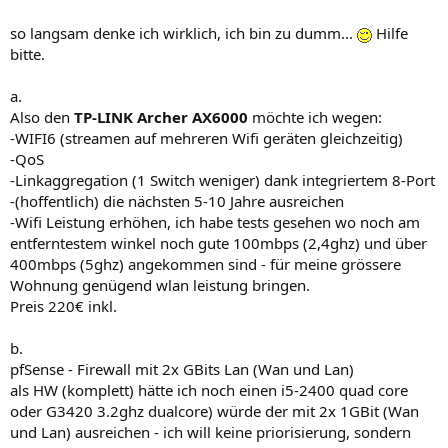
so langsam denke ich wirklich, ich bin zu dumm...
Hilfe
bitte.
a.
Also den
TP-LINK Archer AX6000
möchte ich wegen:
-WIFI6 (streamen auf mehreren Wifi geräten gleichzeitig)
-QoS
-Linkaggregation (1 Switch weniger) dank integriertem 8-Port
-(hoffentlich) die nächsten 5-10 Jahre ausreichen
-Wifi Leistung erhöhen, ich habe tests gesehen wo noch am
entferntestem winkel noch gute 100mbps (2,4ghz) und über
400mbps (5ghz) angekommen sind - für meine grössere
Wohnung genügend wlan leistung bringen.
Preis 220€ inkl.
b.
pfSense - Firewall mit 2x GBits Lan (Wan und Lan)
als HW (komplett) hätte ich noch einen i5-2400 quad core
oder G3420 3.2ghz dualcore) würde der mit 2x 1GBit (Wan
und Lan) ausreichen - ich will keine priorisierung, sondern