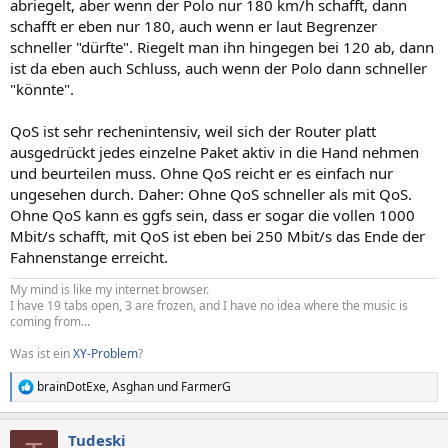
abriegelt, aber wenn der Polo nur 180 km/h schafft, dann
schafft er eben nur 180, auch wenn er laut Begrenzer
schneller "dürfte". Riegelt man ihn hingegen bei 120 ab, dann
ist da eben auch Schluss, auch wenn der Polo dann schneller
"könnte".
QoS ist sehr rechenintensiv, weil sich der Router platt
ausgedrückt jedes einzelne Paket aktiv in die Hand nehmen
und beurteilen muss. Ohne QoS reicht er es einfach nur
ungesehen durch. Daher: Ohne QoS schneller als mit QoS.
Ohne QoS kann es ggfs sein, dass er sogar die vollen 1000
Mbit/s schafft, mit QoS ist eben bei 250 Mbit/s das Ende der
Fahnenstange erreicht.
My mind is like my internet browser.
I have 19 tabs open, 3 are frozen, and I have no idea where the music is
coming from...
Was ist ein
XY-Problem
?
brainDotExe
,
Asghan
und
FarmerG
R
e
a
Tudeski
k