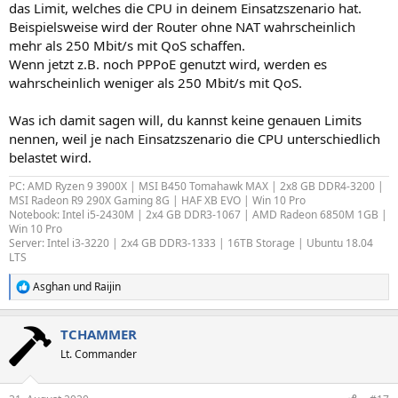
das Limit, welches die CPU in deinem Einsatzszenario hat.
Beispielsweise wird der Router ohne NAT wahrscheinlich
mehr als 250 Mbit/s mit QoS schaffen.
Wenn jetzt z.B. noch PPPoE genutzt wird, werden es
wahrscheinlich weniger als 250 Mbit/s mit QoS.
Was ich damit sagen will, du kannst keine genauen Limits
nennen, weil je nach Einsatzszenario die CPU unterschiedlich
belastet wird.
PC: AMD Ryzen 9 3900X | MSI B450 Tomahawk MAX | 2x8 GB DDR4-3200 |
MSI Radeon R9 290X Gaming 8G | HAF XB EVO | Win 10 Pro
Notebook: Intel i5-2430M | 2x4 GB DDR3-1067 | AMD Radeon 6850M 1GB |
Win 10 Pro
Server: Intel i3-3220 | 2x4 GB DDR3-1333 | 16TB Storage | Ubuntu 18.04
LTS
Asghan
und
Raijin
R
e
a
TCHAMMER
k
t
Lt. Commander
i
o
n