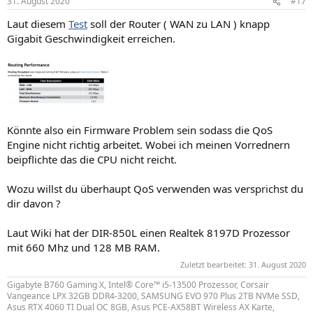
31. August 2020
#17
e
n
Laut diesem
Test
soll der Router ( WAN zu LAN ) knapp
:
Gigabit Geschwindigkeit erreichen.
Könnte also ein Firmware Problem sein sodass die QoS
Engine nicht richtig arbeitet. Wobei ich meinen Vorrednern
beipflichte das die CPU nicht reicht.
Wozu willst du überhaupt QoS verwenden was versprichst du
dir davon ?
Laut Wiki hat der DIR-850L einen Realtek 8197D Prozessor
mit 660 Mhz und 128 MB RAM.
Zuletzt bearbeitet:
31. August 2020
Gigabyte B760 Gaming X, Intel® Core™ i5-13500 Prozessor, Corsair
Vangeance LPX 32GB DDR4-3200, SAMSUNG EVO 970 Plus 2TB NVMe SSD,
Asus RTX 4060 TI Dual OC 8GB, Asus PCE-AX58BT Wireless AX Karte,