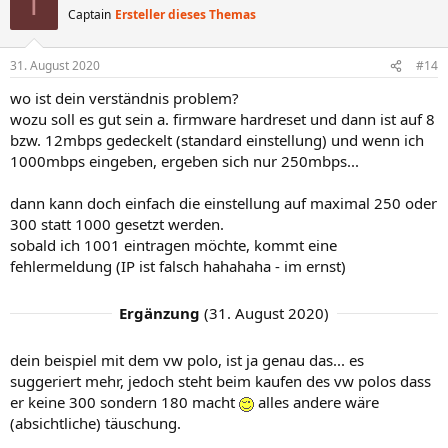
T
t
Captain
Ersteller dieses Themas
i
o
n
31. August 2020
#14
e
n
wo ist dein verständnis problem?
:
wozu soll es gut sein a. firmware hardreset und dann ist auf 8
bzw. 12mbps gedeckelt (standard einstellung) und wenn ich
1000mbps eingeben, ergeben sich nur 250mbps...
dann kann doch einfach die einstellung auf maximal 250 oder
300 statt 1000 gesetzt werden.
sobald ich 1001 eintragen möchte, kommt eine
fehlermeldung (IP ist falsch hahahaha - im ernst)
Ergänzung
(
31. August 2020
)
dein beispiel mit dem vw polo, ist ja genau das... es
suggeriert mehr, jedoch steht beim kaufen des vw polos dass
er keine 300 sondern 180 macht
alles andere wäre
(absichtliche) täuschung.