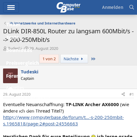
Hauptmenü
Anmelden
Heimnetzwerke und Internethardware
Ticker
DLink DIR-850L Router zu langsam 600Mbit/s -
Tests
-> 200-250Mbit/s
E
E
Tudeski
29. August 2020
Downloads
r
r
Letzte
1 von 2
Nächste
s
s
Preisvergleich
t
t
e
e
Tudeski
T
l
l
Forum
Captain
l
l
e
t
Aktuelles
r
a
29. August 2020
#1
m
Empfohlene Inhalte
Eventuelle Neuanschaffnung:
TP-LINK Archer AX6000
(wie
Neue Beiträge
ändere ich den Thread Titel?)
https://www.computerbase.de/forum/t...-s-200-250mbit-
Neueste Aktivitäten
s.1965818/page-2#post-24556663
Leserartikel
Herzlichen Dank für eure Beteiligung
ich lerne grade