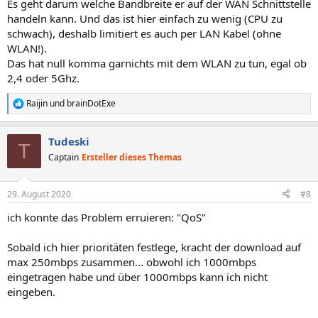
Es geht darum welche Bandbreite er auf der WAN Schnittstelle
handeln kann. Und das ist hier einfach zu wenig (CPU zu
schwach), deshalb limitiert es auch per LAN Kabel (ohne
WLAN!).
Das hat null komma garnichts mit dem WLAN zu tun, egal ob
2,4 oder 5Ghz.
Raijin
und
brainDotExe
R
e
a
Tudeski
k
T
t
Captain
Ersteller dieses Themas
i
o
n
29. August 2020
#8
e
n
ich konnte das Problem erruieren: "QoS"
:
Sobald ich hier prioritäten festlege, kracht der download auf
max 250mbps zusammen... obwohl ich 1000mbps
eingetragen habe und über 1000mbps kann ich nicht
eingeben.