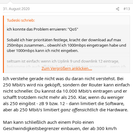
31. August 2020
#13
Tudeski schrieb:
ich konnte das Problem erruieren: "QoS"
Sobald ich hier prioritäten festlege, kracht der download auf max
250mbps zusammen... obwohl ich 1000mbps eingetragen habe und
über 1000mbps kann ich nicht eingeben.
seltsam ist einfach: wenn ich Uplink 9 und downlink 12 eintrage,
bekomme ich auch effektiv 9 und 12 beim test angezeigt... wenn ich
Zum Vergrößern anklicken....
auf 1000 einstelle, wird bei 250mbps geköpft...
Ich verstehe gerade nicht was du daran nicht verstehst. Bei
250 Mbit/s wird nix geköpft, sondern der Router kann einfach
nicht schneller. Du kannst da 10.000 Mbit/s eintragen und er
schafft trotzdem nicht mehr als 250. Klar, wenn du weniger
als 250 eingibst - zB 9 bzw. 12 - dann limitiert die Software,
aber ab 250 Mbit/s limitiert
ganz offensichtlich
die Hardware.
Man kann schließlich auch einem Polo einen
Geschwindigkeitsbegrenzer einbauen, der ab 300 km/h