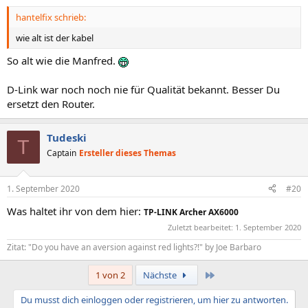
n
hantelfix schrieb:
:
wie alt ist der kabel
So alt wie die Manfred.
D-Link war noch noch nie für Qualität bekannt. Besser Du
ersetzt den Router.
Tudeski
T
Captain
Ersteller dieses Themas
1. September 2020
#20
Was haltet ihr von dem hier:
TP-LINK
Archer AX6000
Zuletzt bearbeitet:
1. September 2020
Zitat: "Do you have an aversion against red lights?!" by Joe Barbaro
Letzte
1 von 2
Nächste
Du musst dich einloggen oder registrieren, um hier zu antworten.