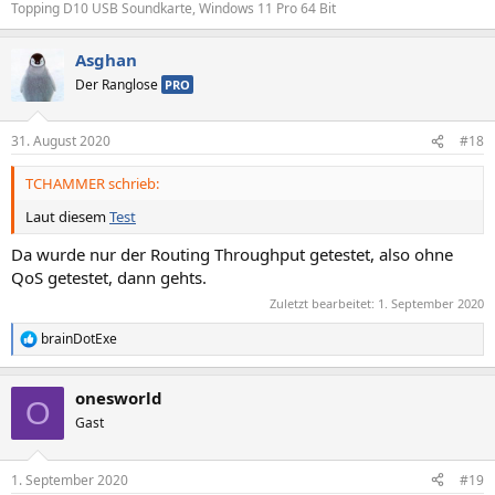
Topping D10 USB Soundkarte, Windows 11 Pro 64 Bit
Asghan
Der Ranglose
PRO
31. August 2020
#18
TCHAMMER schrieb:
Laut diesem
Test
Da wurde nur der Routing Throughput getestet, also ohne
QoS getestet, dann gehts.
Zuletzt bearbeitet:
1. September 2020
brainDotExe
R
e
a
onesworld
k
O
t
Gast
i
o
n
1. September 2020
#19
e