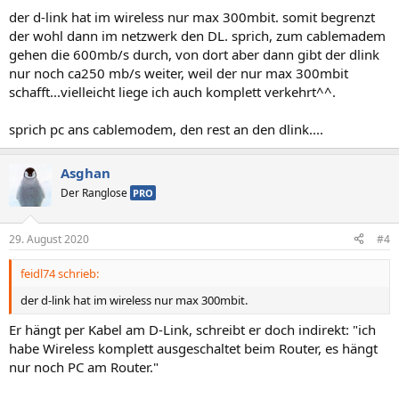
n
der d-link hat im wireless nur max 300mbit. somit begrenzt
:
der wohl dann im netzwerk den DL. sprich, zum cablemadem
gehen die 600mb/s durch, von dort aber dann gibt der dlink
nur noch ca250 mb/s weiter, weil der nur max 300mbit
schafft...vielleicht liege ich auch komplett verkehrt^^.
sprich pc ans cablemodem, den rest an den dlink....
Asghan
Der Ranglose
PRO
29. August 2020
#4
feidl74 schrieb:
der d-link hat im wireless nur max 300mbit.
Er hängt per Kabel am D-Link, schreibt er doch indirekt: "ich
habe Wireless komplett ausgeschaltet beim Router, es hängt
nur noch PC am Router."