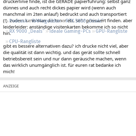
druckerlinie finde, ist die GERADE papierführung: selbst ganz
Regeln
dünnes und auch recht dickes papier wird (wenn auch
manchmal im 2ten anlauf) bedruckt und auch transportiert
(!). zudem kann man die toner etc. sehr preiswert finden. aber
Podcast
RAMageddon
RTX 5000 „Deals“
leiderleider: anständige visitenkarten bekomme ich so nicht
RX 9000 „Deals“
Ideale Gaming-PCs
GPU-Rangliste
hin.
CPU-Rangliste
gibt es bessere alternativen dazu? ich drucke nicht viel, aber
die qualität ist dann wichtig. und das gerät sollte schnell
betriebsbereit sein und nur dann geräusche machen, wenn
das wirklich unumgänglich ist. für euren rat bedanke ich
mich!