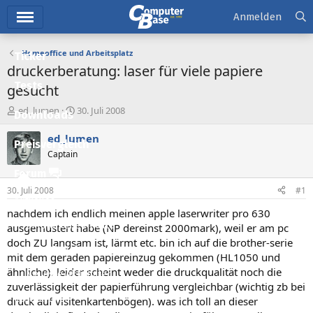
Hauptmenü
Anmelden
Homeoffice und Arbeitsplatz
Ticker
druckerberatung: laser für viele papiere
Tests
gesucht
E
E
ed_lumen
30. Juli 2008
Downloads
r
r
s
s
ed_lumen
Preisvergleich
t
t
Captain
e
e
l
l
Forum
l
l
30. Juli 2008
#1
e
t
Aktuelles
r
a
nachdem ich endlich meinen apple laserwriter pro 630
m
Empfohlene Inhalte
ausgemustert habe (NP dereinst 2000mark), weil er am pc
doch ZU langsam ist, lärmt etc. bin ich auf die brother-serie
Neue Beiträge
mit dem geraden papiereinzug gekommen (HL1050 und
ähnliche). leider scheint weder die druckqualität noch die
Neueste Aktivitäten
zuverlässigkeit der papierführung vergleichbar (wichtig zb bei
Leserartikel
druck auf visitenkartenbögen). was ich toll an dieser