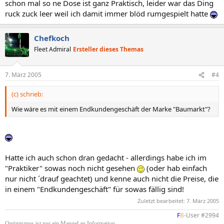
schon mal so ne Dose ist ganz Praktisch, leider war das Ding
ruck zuck leer weil ich damit immer blöd rumgespielt hatte
Chefkoch
Fleet Admiral
Ersteller dieses Themas
7. März 2005
#4
(c) schrieb:
Wie wäre es mit einem Endkundengeschäft der Marke "Baumarkt"?
Hatte ich auch schon dran gedacht - allerdings habe ich im
"Praktiker" sowas noch nicht gesehen
(oder hab einfach
nur nicht ´drauf geachtet) und kenne auch nicht die Preise, die
in einem "Endkundengeschäft" für sowas fällig sind!
Zuletzt bearbeitet:
7. März 2005
F
B
-User #2994​
Optimismus ist nur ein Mangel an Information.