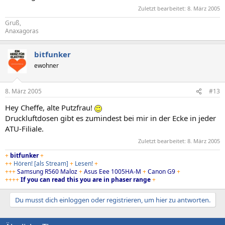
Zuletzt bearbeitet:
8. März 2005
Gruß,
Anaxagoras
bitfunker
ewohner
8. März 2005
#13
Hey Cheffe, alte Putzfrau!
Druckluftdosen gibt es zumindest bei mir in der Ecke in jeder
ATU-Filiale.
Zuletzt bearbeitet:
8. März 2005
+
bitfunker
+
++
Hören!
[als Stream]
+
Lesen!
+
+++
Samsung R560 Maloz
+
Asus Eee 1005HA-M
+
Canon G9
+
++++
If you can read this you are in phaser range
+
Du musst dich einloggen oder registrieren, um hier zu antworten.