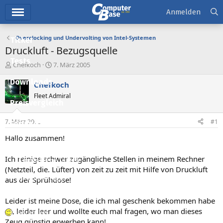
Hauptmenü
Anmelden
Overclocking und Undervolting von Intel-Systemen
Ticker
Druckluft - Bezugsquelle
Tests
E
E
Chefkoch
7. März 2005
r
r
Downloads
s
s
Chefkoch
t
t
Fleet Admiral
e
e
Preisvergleich
l
l
l
l
7. März 2005
#1
Forum
e
t
r
a
Hallo zusammen!
Aktuelles
m
Ich reinige schwer zugängliche Stellen in meinem Rechner
Empfohlene Inhalte
(Netzteil, die. Lüfter) von zeit zu zeit mit Hilfe von Druckluft
Neue Beiträge
aus der Sprühdose!
Neueste Aktivitäten
Leider ist meine Dose, die ich mal geschenk bekommen habe
, leider leer und wollte euch mal fragen, wo man dieses
Leserartikel
Zeug günstig erwerben kann!