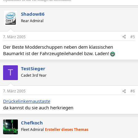
Shadow86
Rear Admiral
7. März 2005
#5
Der Beste Modderschuppen neben dem klassischen
Baumarkt ist der Fahrzeugteilehandel bzw. Laden!
TestSieger
T
Cadet 3rd Year
7. März 2005
#6
Drückelinkemaustaste
da kannst du sie auch herkriegen
Chefkoch
Fleet Admiral
Ersteller dieses Themas