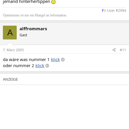
jemand hinterhertippen
F
B
-User #2994​
Optimismus ist nur ein Mangel an Information.
alffrommars
A
Gast
7. März 2005
#11
da wäre was nummer 1
klick
oder nummer 2
klick