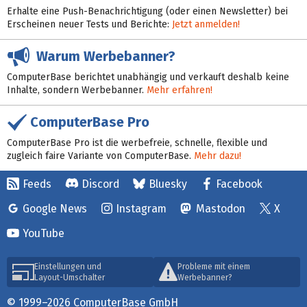
Erhalte eine Push-Benachrichtigung (oder einen Newsletter) bei
Erscheinen neuer Tests und Berichte:
Jetzt anmelden!
Warum Werbebanner?
ComputerBase berichtet unabhängig und verkauft deshalb keine
Inhalte, sondern Werbebanner.
Mehr erfahren!
ComputerBase Pro
ComputerBase Pro ist die werbefreie, schnelle, flexible und
zugleich faire Variante von ComputerBase.
Mehr dazu!
Feeds
Discord
Bluesky
Facebook
Google News
Instagram
Mastodon
X
YouTube
Einstellungen und
Probleme mit einem
Layout-Umschalter
Werbebanner?
© 1999–2026 ComputerBase GmbH