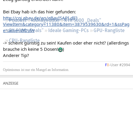
Regeln
Bei Ebay hab ich das hier gefunden:
http://cgi.ebay.de/ws/eBayISAPI.dll?
Podcast
RAMageddon
RTX 5000 „Deals“
ViewItem&category=11380&item=3879539630&rd=1&ssPag
eName=WDVW
RX 9000 „Deals“
Ideale Gaming-PCs
GPU-Rangliste
CPU-Rangliste
-> scheint günstig zu sein! Kaufen oder eher nicht? (allerdings
brauche ich keine 5 Dosen!
)
Anderer Tip?
F
B
-User #2994​
Optimismus ist nur ein Mangel an Information.