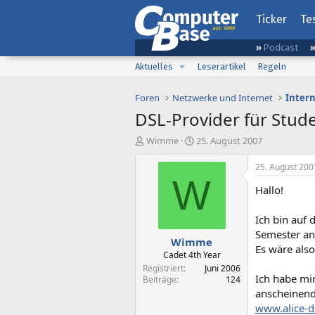
Ticker
Te
Podcast
Aktuelles
Leserartikel
Regeln
Foren
Netzwerke und Internet
Inter
DSL-Provider für Stud
E
E
Wimme
25. August 2007
r
r
s
s
25. August 200
t
t
W
Hallo!
e
e
l
l
l
l
Ich bin auf 
e
t
Semester an
Wimme
r
a
Es wäre als
m
Cadet 4th Year
Registriert
Juni 2006
Ich habe mi
Beiträge
124
anscheinend
www.alice-d