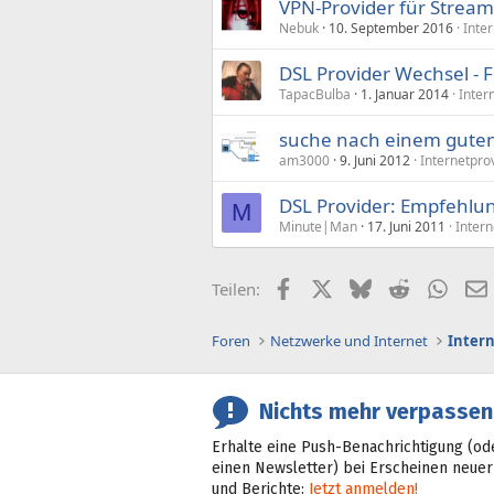
VPN-Provider für Stream
Nebuk
10. September 2016
Inte
DSL Provider Wechsel - 
TapacBulba
1. Januar 2014
Inter
suche nach einem guten 
am3000
9. Juni 2012
Internetpro
DSL Provider: Empfehlu
M
Minute|Man
17. Juni 2011
Inter
Facebook
X (Twitter)
Bluesky
Reddit
What
Teilen:
Foren
Netzwerke und Internet
Inter
Nichts mehr verpassen
Erhalte eine Push-Benachrichtigung (od
einen Newsletter) bei Erscheinen neuer
und Berichte:
Jetzt anmelden!