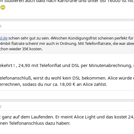
m Studieren auch bald nach Karlsruhe und unter dsl 16000 ist ni
.
7
sl.de
schien sehr gut zu sein. 4Wochen Kündigungsfrist scheinen perfekt für
 4mbit flatrate scheint mir auch in Ordnung. Mit Telefonflatrate, die war a
chon wieder 35€ kosten.
ekehrt ! , 24,90 mit Telefonflat und DSL per Minutenabrechnung, 
elefonanschluß, wirst du wohl kein DSL bekommen. Alice würde
rrechnen, sodass du nur ca. 18,00 € an Alice zahlst.
7
t ganz auf dem Laufenden. Er meint Alice Light und das kostet 24,
nen Telefonanschluss dazu haben: