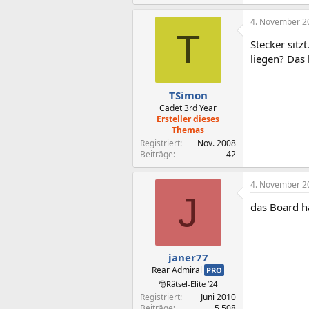
4. November 2
T
Stecker sit
liegen? Das h
TSimon
Cadet 3rd Year
Ersteller dieses
Themas
Registriert
Nov. 2008
Beiträge
42
4. November 2
J
das Board h
janer77
Rear Admiral
PRO
🎅Rätsel-Elite ’24
Registriert
Juni 2010
Beiträge
5.508