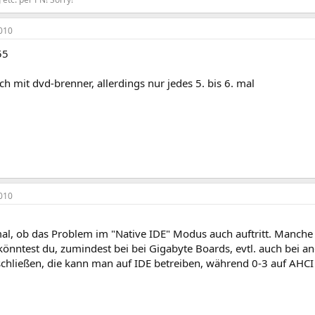
010
55
ch mit dvd-brenner, allerdings nur jedes 5. bis 6. mal
010
mal, ob das Problem im "Native IDE" Modus auch auftritt. Manc
könntest du, zumindest bei bei Gigabyte Boards, evtl. auch bei a
schließen, die kann man auf IDE betreiben, während 0-3 auf AHCI 