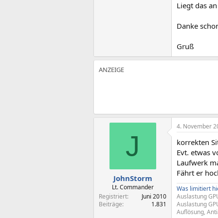
Liegt das a
Danke schon
Gruß
4. November 2
J
korrekten Si
Evt. etwas v
Laufwerk ma
Fährt er ho
JohnStorm
Lt. Commander
Was limitiert hi
Registriert
Juni 2010
Auslastung GPU
Beiträge
1.831
Auslastung GPU
Auflösung, Ant