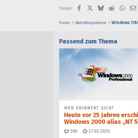
Facebook
X (Twitter)
Bluesky
Reddit
What
Teilen:
Foren
Betriebssysteme
Windows 7/8/
Passend zum Thema
WER ERINNERT SICH?
Heute vor 25 Jahren ersch
Windows 2000 alias „NT 5
Kommentare
186
17.02.2025