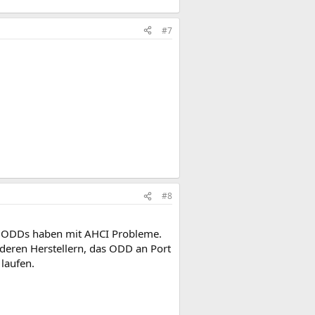
#7
#8
he ODDs haben mit AHCI Probleme.
nderen Herstellern, das ODD an Port
laufen.