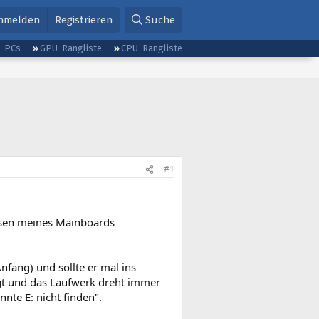
nmelden
Registrieren
Suche
g-PCs
GPU-Rangliste
CPU-Rangliste
#1
ssen meines Mainboards
nfang) und sollte er mal ins
gt und das Laufwerk dreht immer
nte E: nicht finden".