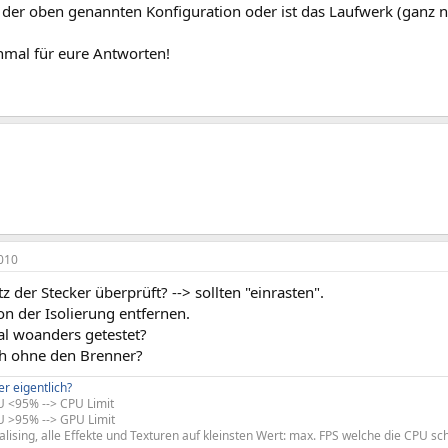
n der oben genannten Konfiguration oder ist das Laufwerk (ganz 
mal für eure Antworten!
010
tz der Stecker überprüft? --> sollten "einrasten".
on der Isolierung entfernen.
l woanders getestet?
ch ohne den Brenner?
er eigentlich?
 <95% --> CPU Limit
 >95% --> GPU Limit
ialising, alle Effekte und Texturen auf kleinsten Wert: max. FPS welche die CPU