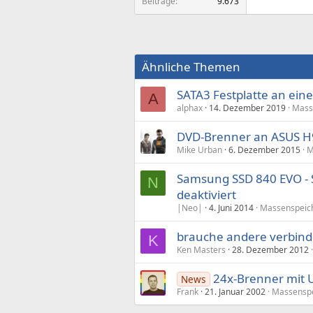
Beiträge
9.673
Ähnliche Themen
SATA3 Festplatte an eine 
A
alphax
14. Dezember 2019
Mass
DVD-Brenner an ASUS H9
Mike Urban
6. Dezember 2015
M
Samsung SSD 840 EVO - S
N
deaktiviert
|Neo|
4. Juni 2014
Massenspeic
brauche andere verbindu
K
Ken Masters
28. Dezember 2012
24x-Brenner mit U
News
Frank
21. Januar 2002
Massensp