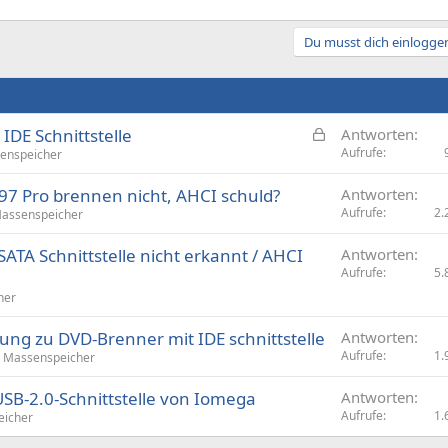
Du musst dich einloggen
G
IDE Schnittstelle
Antworten
e
Aufrufe
enspeicher
s
7 Pro brennen nicht, AHCI schuld?
Antworten
p
Aufrufe
2.
assenspeicher
e
r
ATA Schnittstelle nicht erkannt / AHCI
Antworten
r
Aufrufe
5.
t
her
ng zu DVD-Brenner mit IDE schnittstelle
Antworten
Aufrufe
1.
Massenspeicher
SB-2.0-Schnittstelle von Iomega
Antworten
Aufrufe
1.
eicher