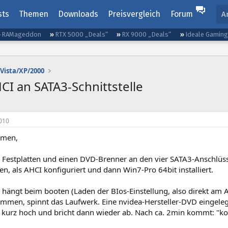
sts
Themen
Downloads
Preisvergleich
Forum
A
RAMageddon
RTX 5000 „Deals“
RX 9000 „Deals“
Ideale Gamin
Vista/XP/2000
I an SATA3-Schnittstelle
010
mmen,
i Festplatten und einen DVD-Brenner an den vier SATA3-Anschlü
n, als AHCI konfiguriert und dann Win7-Pro 64bit installiert.
hängt beim booten (Laden der BIos-Einstellung, also direkt am A
men, spinnt das Laufwerk. Eine nvidea-Hersteller-DVD eingele
 kurz hoch und bricht dann wieder ab. Nach ca. 2min kommt: "kon