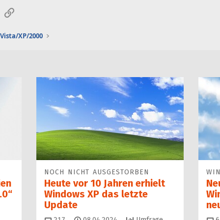
sApp
E-Mail
Link
Vista/XP/2000
NOCH NICHT AUSGESTORBEN
WI
ien
Heute vor 10 Jahren erhielt
Ne
.0“
Windows XP das letzte
Wi
Update
ne
Kommentare
217
08.04.2024
Umfrage
6