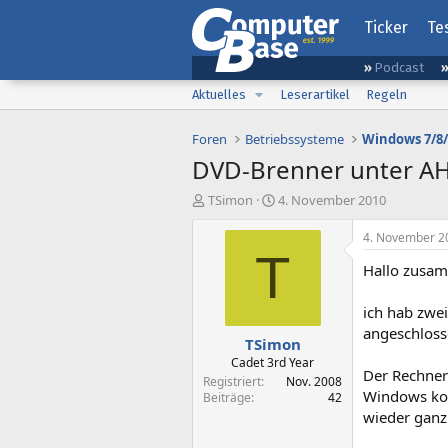
Ticker
Te
Podcast
Aktuelles
Leserartikel
Regeln
Foren
Betriebssysteme
Windows 7/8/
DVD-Brenner unter AHC
E
E
TSimon
4. November 2010
r
r
s
s
4. November 2
t
t
T
Hallo zusa
e
e
l
l
l
l
ich hab zwe
e
t
angeschlosse
TSimon
r
a
m
Cadet 3rd Year
Der Rechner 
Registriert
Nov. 2008
Windows kom
Beiträge
42
wieder ganz