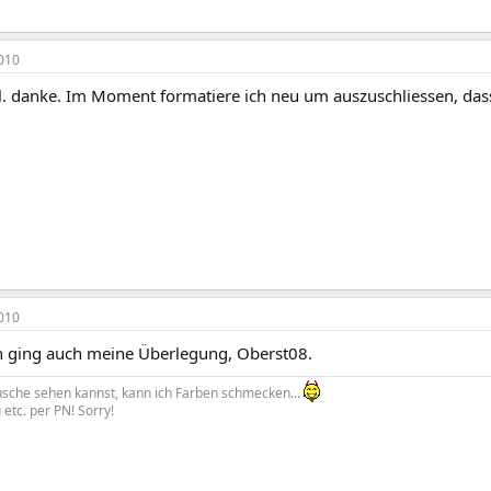
010
al. danke. Im Moment formatiere ich neu um auszuschliessen, das
010
 ging auch meine Überlegung, Oberst08.
che sehen kannst, kann ich Farben schmecken...
etc. per PN! Sorry!