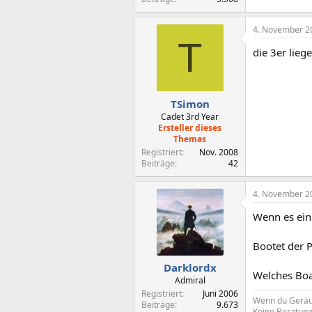
4. November 2
T
die 3er lieg
TSimon
Cadet 3rd Year
Ersteller dieses
Themas
Registriert
Nov. 2008
Beiträge
42
4. November 2
Wenn es ein
Bootet der 
Darklordx
Welches Boa
Admiral
Registriert
Juni 2006
Wenn du Geräus
Beiträge
9.673
Keine Beratung 