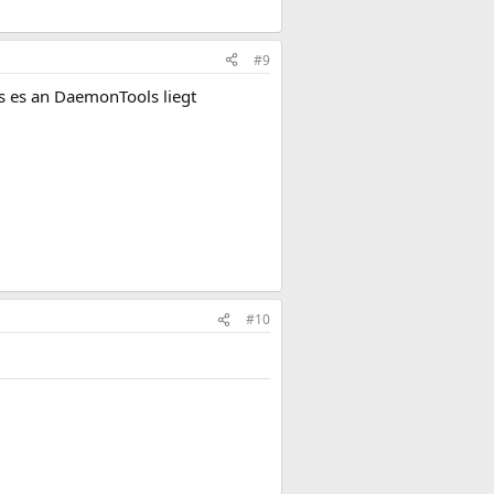
#9
s es an DaemonTools liegt
#10