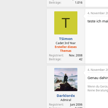
Beiträge
1.016
4. November 2
T
teste ich m
TSimon
Cadet 3rd Year
Ersteller dieses
Themas
Registriert
Nov. 2008
Beiträge
42
4. November 2
Genau dahin
Wenn du Geräus
Keine Beratung 
Darklordx
Admiral
Registriert
Juni 2006