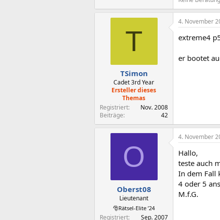
4. November 2
T
extreme4 p
er bootet au
TSimon
Cadet 3rd Year
Ersteller dieses
Themas
Registriert
Nov. 2008
Beiträge
42
4. November 2
O
Hallo,
teste auch 
In dem Fall 
4 oder 5 an
Oberst08
M.f.G.
Lieutenant
🎅Rätsel-Elite ’24
Registriert
Sep. 2007