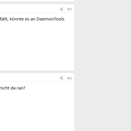
#3
fällt, könnte es an DaemonTools
#4
icht da ran?