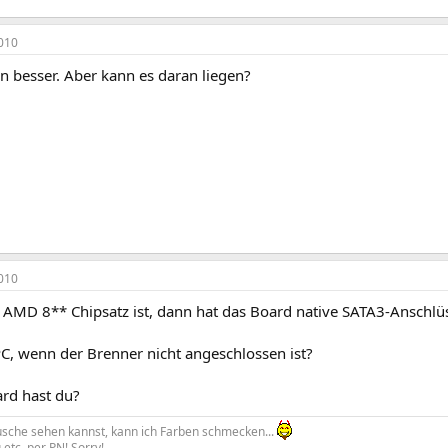
010
en besser. Aber kann es daran liegen?
010
 AMD 8** Chipsatz ist, dann hat das Board native SATA3-Anschlü
PC, wenn der Brenner nicht angeschlossen ist?
rd hast du?
che sehen kannst, kann ich Farben schmecken...
etc. per PN! Sorry!