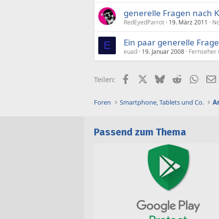
generelle Fragen nach K
RedEyedParrot
19. März 2011
No
Ein paar generelle Frag
E
euad
19. Januar 2008
Fernseher
Facebook
X (Twitter)
Bluesky
Reddit
What
Teilen:
Foren
Smartphone, Tablets und Co.
A
Passend zum Thema