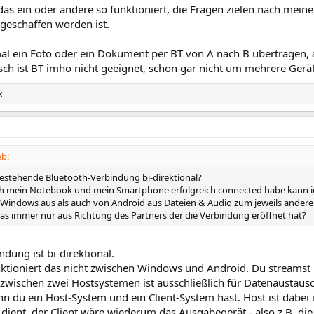
s ein oder andere so funktioniert, die Fragen zielen nach meine
 geschaffen worden ist.
l ein Foto oder ein Dokument per BT von A nach B übertragen, 
ch ist BT imho nicht geeignet, schon gar nicht um mehrere Gerät
x
eb:
 bestehende Bluetooth-Verbindung bi-direktional?
ch mein Notebook und mein Smartphone erfolgreich connected habe kann 
Windows aus als auch von Android aus Dateien & Audio zum jeweils andere
as immer nur aus Richtung des Partners der die Verbindung eröffnet hat?
ndung ist bi-direktional.
ktioniert das nicht zwischen Windows und Android. Du streamst h
zwischen zwei Hostsystemen ist ausschließlich für Datenaustaus
n du ein Host-System und ein Client-System hast. Host ist dabei 
dient, der Client wäre wiederum das Ausgabegerät - also z.B. die