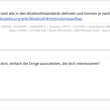
sind alle in den Bluetoothstandards definiert und können je nach
wikipedia.org/wiki/Bluetooth#Verbindungsaufbau
7 5800X3D | RX 6900XT | 32GB3600C16 | Samsung C34F791 | FiiO K5Pro + Beyerdynamic MM
Ryzen 5 5600G | GTX1060 6GB | Denon AVR-X3500H | EMOTIVA BasX A-300 | Klipsc
dich, einfach die Dinge auszutesten, die dich interessieren?