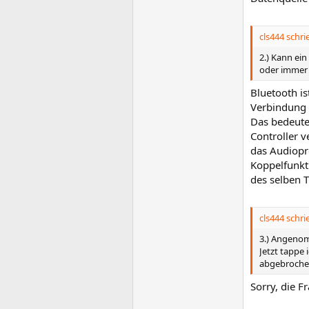
cls444 schri
2.) Kann ei
oder immer 
Bluetooth i
Verbindung 
Das bedeute
Controller v
das Audiopr
Koppelfunkt
des selben T
cls444 schri
3.) Angenom
Jetzt tappe 
abgebrochen
Sorry, die F