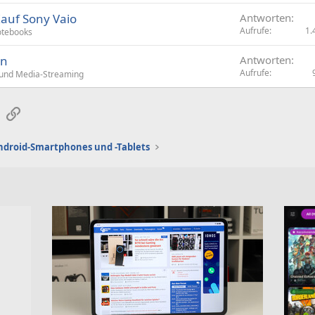
auf Sony Vaio
Antworten
Aufrufe
1.
tebooks
en
Antworten
Aufrufe
 und Media-Streaming
sApp
E-Mail
Link
ndroid-Smartphones und -Tablets