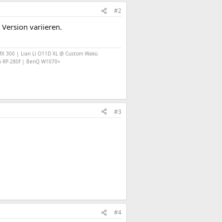
#2
 Version variieren.
X 300 | Lian Li O11D XL @ Custom Wakü
h RP-280f | BenQ W1070+
#3
#4