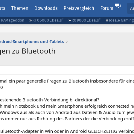
sts
Themen
Downloads
Preisvergleich
Forum
A
RAMageddon
RTX 5000 „Deals“
RX 9000 „Deals“
Ideale Gamin
ndroid-Smartphones und -Tablets
gen zu Bluetooth
mal ein paar generelle Fragen zu Bluetooth insbesondere für ein
10
 bestehende Bluetooth-Verbindung bi-direktional?
ch mein Notebook und mein Smartphone erfolgreich connected h
Windows aus als auch von Android aus Dateien & Audio zum jewe
as immer nur aus Richtung des Partners der die Verbindung eröff
n Bluetooth-Adapter in Win oder in Android GLEICHZEITIG Verbi