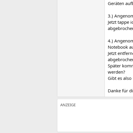
Geräten auf
3.) Angenom
Jetzt tappe 
abgebrochen
4.) Angenom
Notebook au
Jetzt entfe
abgebroche
Später komm
werden?
Gibt es also
Danke für d