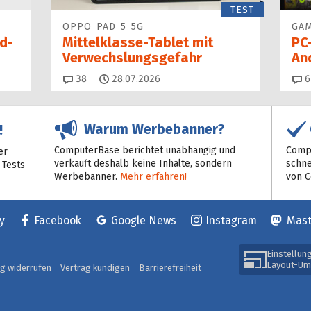
TEST
OPPO PAD 5 5G
GAM
d-
Mittelklasse-Tablet mit
PC
Verwechslungsgefahr
An
Kommentare
38
28.07.2026
6
Warum Werbebanner?
!
ComputerBase berichtet unabhängig und
Compu
er
verkauft deshalb keine Inhalte, sondern
schne
 Tests
Werbebanner.
Mehr erfahren!
von 
y
Facebook
Google News
Instagram
Mas
Einstellun
Layout-Um
ag widerrufen
Vertrag kündigen
Barrierefreiheit