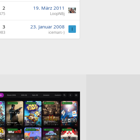
2
19. März 2011
475
LoopNBj
3
23. Januar 2008
I
983
iceman:-)