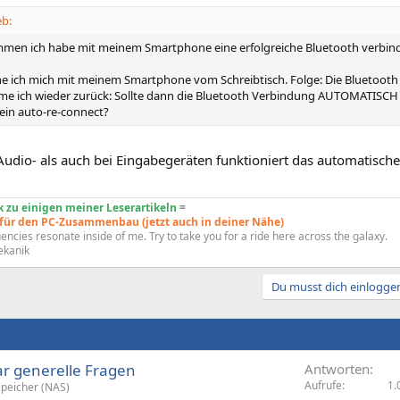
eb:
mmen ich habe mit meinem Smartphone eine erfolgreiche Bluetooth verb
rne ich mich mit meinem Smartphone vom Schreibtisch. Folge: Die Bluetoot
e ich wieder zurück: Sollte dann die Bluetooth Verbindung AUTOMATISCH 
 ein auto-re-connect?
Audio- als auch bei Eingabegeräten funktioniert das automatisc
 zu einigen meiner Leserartikeln
=
 für den PC-Zusammenbau (jetzt auch in deiner Nähe)
encies resonate inside of me. Try to take you for a ride here across the galaxy.
ekanik
Du musst dich einloggen
r generelle Fragen
Antworten
Aufrufe
1.
peicher (NAS)