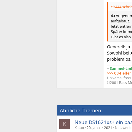
cls444 schri
4.) Angeno
aufgebaut.
Jetzt entfe
Später komm
Gibt es also
Generell: ja
Sowohl bei 
problemlos.
=
Sammel-Link
>>> CB-Helfer
Universal frequ
©2001 Bass M
Ähnliche Themen
Neue DS1621xs+ ein paa
K
Katao
20. Januar 2021
Netzwerks