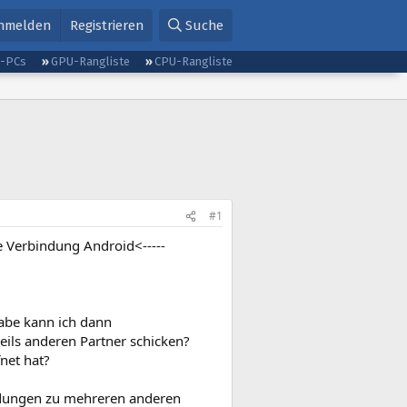
nmelden
Registrieren
Suche
g-PCs
GPU-Rangliste
CPU-Rangliste
#1
e Verbindung Android<-----
abe kann ich dann
ils anderen Partner schicken?
net hat?
ndungen zu mehreren anderen