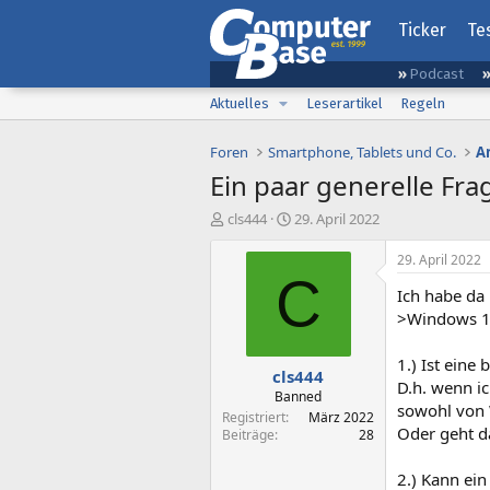
Ticker
Te
Podcast
Aktuelles
Leserartikel
Regeln
Foren
Smartphone, Tablets und Co.
A
Ein paar generelle Fra
E
E
cls444
29. April 2022
r
r
s
s
29. April 2022
t
t
C
Ich habe da 
e
e
l
l
>Windows 
l
l
e
t
1.) Ist eine
cls444
r
a
D.h. wenn i
m
Banned
sowohl von 
Registriert
März 2022
Oder geht d
Beiträge
28
2.) Kann ei