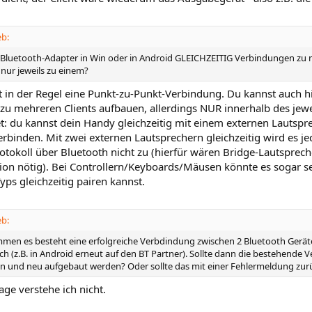
eb:
n Bluetooth-Adapter in Win oder in Android GLEICHZEITIG Verbindungen z
nur jeweils zu einem?
st in der Regel eine Punkt-zu-Punkt-Verbindung. Du kannst auch h
zu mehreren Clients aufbauen, allerdings NUR innerhalb des jewei
t: du kannst dein Handy gleichzeitig mit einem externen Lautsp
erbinden. Mit zwei externen Lautsprechern gleichzeitig wird es jed
otokoll über Bluetooth nicht zu (hierfür wären Bridge-Lautsprec
ion nötig). Bei Controllern/Keyboards/Mäusen könnte es sogar s
yps gleichzeitig pairen kannst.
eb:
men es besteht eine erfolgreiche Verbdindung zwischen 2 Bluetooth Gerät
ich (z.B. in Android erneut auf den BT Partner). Sollte dann die bestehende
 und neu aufgebaut werden? Oder sollte das mit einer Fehlermeldung zu
rage verstehe ich nicht.