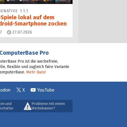
ENATIVE 1.1.1
-Spiele lokal auf dem
droid-Smartphone zocken
Kommentare
7
27.07.2026
ComputerBase Pro
terBase Pro ist die werbefreie,
lle, flexible und zugleich faire Variante
ComputerBase.
Mehr dazu!
todon
X
YouTube
gen und
Probleme mit einem
schalter
Werbebanner?