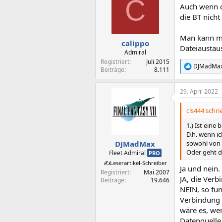
C
Auch wenn da
die BT nicht
Man kann ma
calippo
Dateiaustaus
Admiral
Registriert
Juli 2015
DJMadMa
R
Beiträge
8.111
e
a
29. April 2022
k
t
i
cls444 schri
o
n
1.) Ist eine
e
D.h. wenn i
n
sowohl von 
DJMadMax
:
Oder geht d
Fleet Admiral
PRO
✍️Leserartikel-Schreiber
Ja und nein.
Registriert
Mai 2007
JA, die Verbi
Beiträge
19.646
NEIN, so fun
Verbindung 
wäre es, wen
Datenquelle 