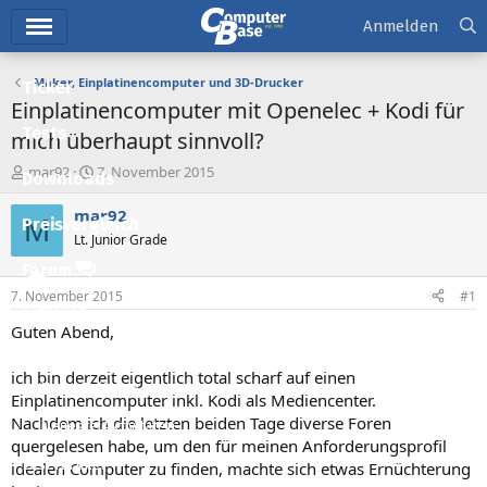
Hauptmenü
Anmelden
Maker, Einplatinencomputer und 3D-Drucker
Ticker
Einplatinencomputer mit Openelec + Kodi für
Tests
mich überhaupt sinnvoll?
E
E
mar92
7. November 2015
Downloads
r
r
s
s
mar92
M
Preisvergleich
t
t
Lt. Junior Grade
e
e
l
l
Forum
l
l
7. November 2015
#1
e
t
Aktuelles
r
a
Guten Abend,
m
Empfohlene Inhalte
ich bin derzeit eigentlich total scharf auf einen
Neue Beiträge
Einplatinencomputer inkl. Kodi als Mediencenter.
Nachdem ich die letzten beiden Tage diverse Foren
Neueste Aktivitäten
quergelesen habe, um den für meinen Anforderungsprofil
Leserartikel
idealen Computer zu finden, machte sich etwas Ernüchterung