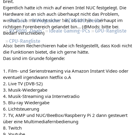
breit.
Regeln
Eigentlich hatte ich mich auf einen Intel NUC festgelegt. Die
Hardware ist an sich auch überhaupt nicht das Problem,
weshalb ich mir nicht sicher bin, ob ich hier überhaupt im
Podcast
RAMageddon
RTX 5000 „Deals“
richtigen Forenbereich gelandet bin... (@Mods: bitte bei
RX 9000 „Deals“
Ideale Gaming-PCs
GPU-Rangliste
Bedarf verschieben)
CPU-Rangliste
Also: beim Recherchieren habe ich festgestellt, dass Kodi nicht
die Funktionen bietet, die ich gerne hätte.
Das sind im Grunde folgende:
1. Film- und Serienstreaming via Amazon Instant Video oder
eventuell irgendwann Netflix o.Ä
2. Live TV (DVB-S2)
3. Musik-Wiedergabe
4. Musik-Streaming via Internetradio
5. Blu-ray Wiedergabe
6. Lichtsteuerung
7. TV, AMP und NUC/BeeBox/Raspberry Pi 2 dann gesteuert
über eine Multimediafernbedienung
8. Twitch
9. Youtube