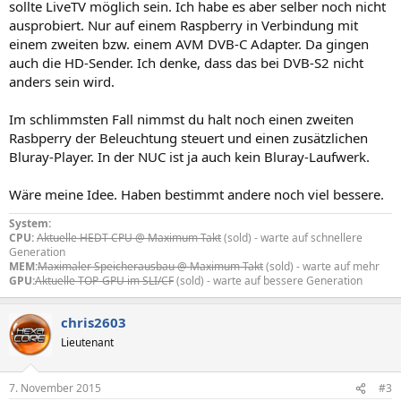
sollte LiveTV möglich sein. Ich habe es aber selber noch nicht
ausprobiert. Nur auf einem Raspberry in Verbindung mit
einem zweiten bzw. einem AVM DVB-C Adapter. Da gingen
auch die HD-Sender. Ich denke, dass das bei DVB-S2 nicht
anders sein wird.
Im schlimmsten Fall nimmst du halt noch einen zweiten
Rasbperry der Beleuchtung steuert und einen zusätzlichen
Bluray-Player. In der NUC ist ja auch kein Bluray-Laufwerk.
Wäre meine Idee. Haben bestimmt andere noch viel bessere.
System:
CPU:
Aktuelle HEDT CPU @ Maximum Takt
(sold) - warte auf schnellere
Generation
MEM:
Maximaler Speicherausbau @ Maximum Takt
(sold) - warte auf mehr
GPU:
Aktuelle TOP-GPU im SLI/CF
(sold) - warte auf bessere Generation
chris2603
Lieutenant
7. November 2015
#3