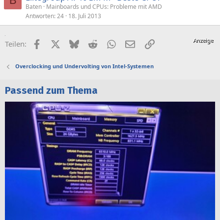
B
Baten
Mainboards und CPUs: Probleme mit AMD
Antworten
24
18. Juli 2013
Facebook
X (Twitter)
Bluesky
Reddit
WhatsApp
E-Mail
Link
Teilen:
Overclocking und Undervolting von Intel-Systemen
Passend zum Thema