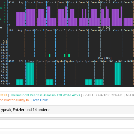
00X3D
|
Thermalright Peerless Assassin 120 White ARGB
| G.SKILL DDR4-3200 2x16GB | MSI
nd Blaster Audigy Rx
|
Arch Linux
cypeak
,
Fritzler
und 14 andere