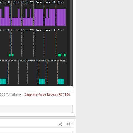
 B550 Tomahawk |
Sapphire Pulse Radeon RX 7900
#11