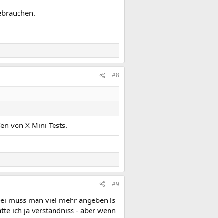
ebrauchen.
#8
en von X Mini Tests.
#9
dabei muss man viel mehr angeben ls
tte ich ja verständniss - aber wenn