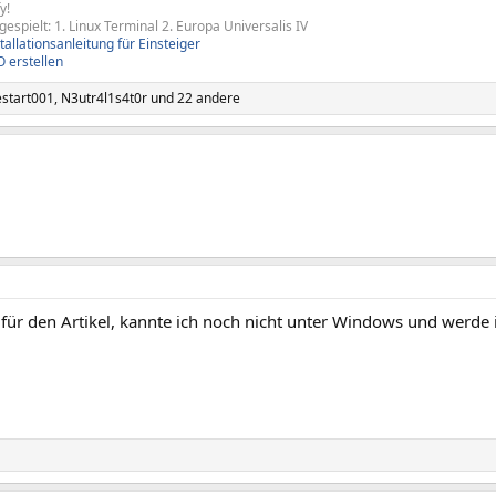
y!
espielt: 1. Linux Terminal 2. Europa Universalis IV
stallationsanleitung für Einsteiger
O erstellen
estart001
,
N3utr4l1s4t0r
und 22 andere
 für den Artikel, kannte ich noch nicht unter Windows und werde 