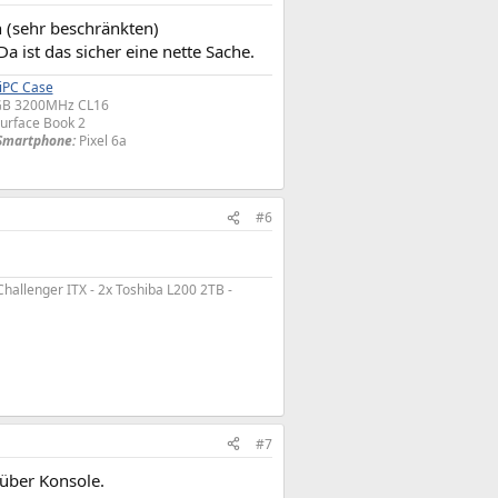
n (sehr beschränkten)
a ist das sicher eine nette Sache.
iPC Case
6GB 3200MHz CL16
urface Book 2
Smartphone:
Pixel 6a​
#6
hallenger ITX - 2x Toshiba L200 2TB -
#7
 über Konsole.