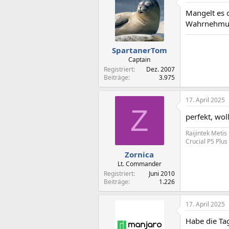
t
Mangelt es d
i
o
Wahrnehmung 
n
e
n
SpartanerTom
:
Captain
Registriert
Dez. 2007
Beiträge
3.975
17. April 2025
Z
perfekt, wo
Raijintek Meti
Crucial P5 Plus
Zornica
Lt. Commander
Registriert
Juni 2010
Beiträge
1.226
17. April 2025
Habe die Tag