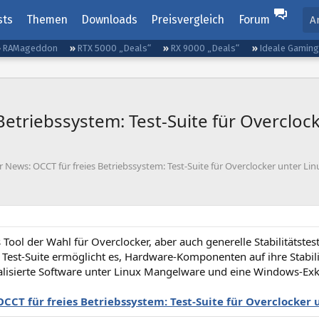
sts
Themen
Downloads
Preisvergleich
Forum
A
RAMageddon
RTX 5000 „Deals“
RX 9000 „Deals“
Ideale Gamin
Betriebssystem: Test-Suite für Overcloc
r News: OCCT für freies Betriebssystem: Test-Suite für Overclocker unter Lin
 Tool der Wahl für Overclocker, aber auch generelle Stabilitätst
Test-Suite ermöglicht es, Hardware-Komponenten auf ihre Stabili
alisierte Software unter Linux Mangelware und eine Windows-Exklus
OCCT für freies Betriebssystem: Test-Suite für Overclocker 