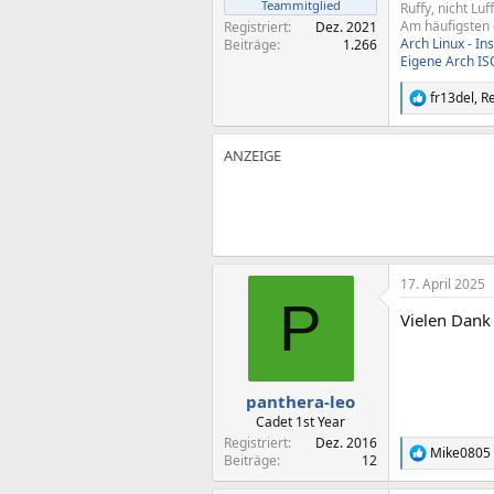
Teammitglied
Ruffy, nicht Luff
Am häufigsten g
Registriert
Dez. 2021
Arch Linux - In
Beiträge
1.266
Eigene Arch IS
fr13del
,
R
R
e
a
k
t
i
o
n
e
n
:
17. April 2025
P
Vielen Dank
panthera-leo
Cadet 1st Year
Registriert
Dez. 2016
Mike0805
R
Beiträge
12
e