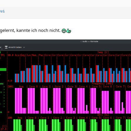
tui
elernt, kannte ich noch nicht.