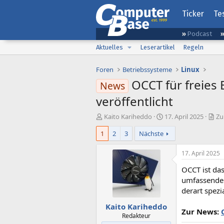
Ticker
Te
Podcast
Aktuelles
Leserartikel
Regeln
Foren
Betriebssysteme
Linux
OCCT für freies 
News
veröffentlicht
E
E
Kaito Kariheddo
17. April 2025
Zu
r
r
1
2
3
Nächste
s
s
t
t
e
e
17. April 2025
l
l
OCCT ist das
l
l
e
t
umfassende 
r
a
derart spezi
m
Kaito Kariheddo
Zur News:
Redakteur