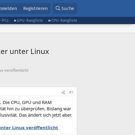
nmelden
Registrieren
Suche
g-PCs
GPU-Rangliste
CPU-Rangliste
ker unter Linux
ux veröffentlicht
#1
est. Die CPU, GPU und RAM
tät hin zu überprüfen. Bislang war
ivität. Das ändert sich jetzt aber.
unter Linux veröffentlicht