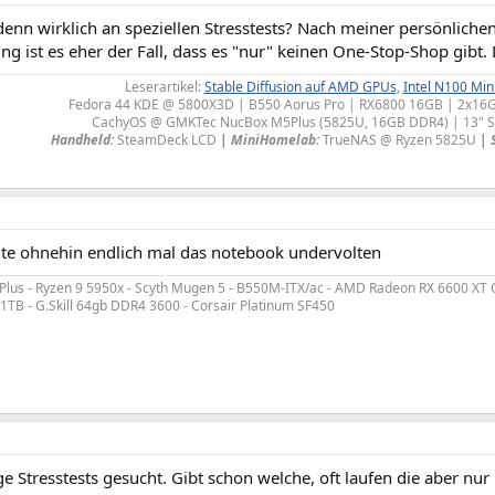
enn wirklich an speziellen Stresstests? Nach meiner persönliche
ist es eher der Fall, dass es "nur" keinen One-Stop-Shop gibt. D
Leserartikel:
Stable Diffusion auf AMD GPUs
,
Intel N100 Min
Fedora 44 KDE @ 5800X3D | B550 Aorus Pro | RX6800 16GB | 2x1
CachyOS @ GMKTec NucBox M5Plus (5825U, 16GB DDR4) | 13" S
Handheld:
SteamDeck LCD
|
MiniHomelab:
TrueNAS @ Ryzen 5825U
| 
llte ohnehin endlich mal das notebook undervolten
s Plus - Ryzen 9 5950x - Scyth Mugen 5 - B550M-ITX/ac - AMD Radeon RX 6600 XT C
 1TB - G.Skill 64gb DDR4 3600 - Corsair Platinum SF450
e Stresstests gesucht. Gibt schon welche, oft laufen die aber nur