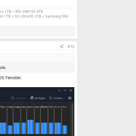
Pro 1TB + WD SN8100 4TB
50 1TB + SD Ultra3D 2TB + Samsung 990
#10
ole.
OS Fenster.