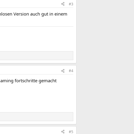
#3
tenlosen Version auch gut in einem
#4
Gaming fortschritte gemacht
#5