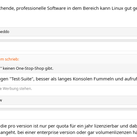
chende, professionelle Software in dem Bereich kann Linux gut g
iheddo
m schrieb:
r" keinen One-Stop-Shop gibt.
gen "Test-Suite", besser als langes Konsolen Fummeln und aufruf
re Werbung stehen.
w
 die pro version ist nur per quota für ein jahr lizenzierbar und 
 angeht. bei einer enterprise version oder gar volumenlizenzen hä