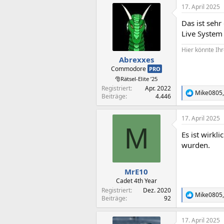
a
17. April 2025
k
t
Das ist sehr
i
o
Live System
n
e
Hier könnte Ih
n
Abrexxes
:
Commodore
PRO
🎅Rätsel-Elite ’25
Registriert
Apr. 2022
Mike0805
R
Beiträge
4.446
e
a
17. April 2025
k
M
t
Es ist wirk
i
o
wurden.
n
e
n
MrE10
:
Cadet 4th Year
Registriert
Dez. 2020
Mike0805
R
Beiträge
92
e
a
17. April 2025
k