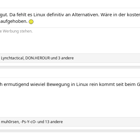
 gut. Da fehlt es Linux definitiv an Alternativen. Wäre in der kos
 aufgehoben.
re Werbung stehen.
,
Lynchtactical
,
DON.HEROUR
und 3 andere
lich ermutigend wieviel Bewegung in Linux rein kommt seit beim 
,
muh0rsen
,
-Ps-Y-cO-
und 13 andere