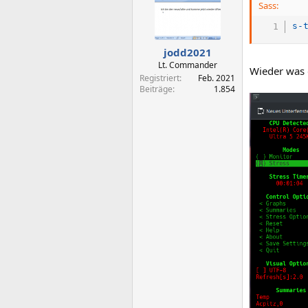
i
Sass:
o
n
s-
e
n
jodd2021
:
Lt. Commander
Wieder was g
Registriert
Feb. 2021
Beiträge
1.854