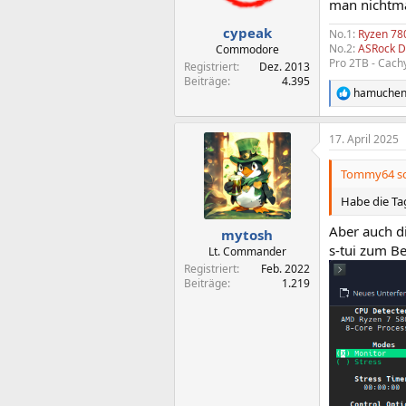
man nichtmal
e
n
cypeak
No.1:
Ryzen 7
:
No.2:
ASRock D
Commodore
Pro 2TB - Cac
Registriert
Dez. 2013
Beiträge
4.395
hamuche
R
e
a
17. April 2025
k
t
i
Tommy64 sc
o
n
Habe die Tag
e
n
Aber auch di
mytosh
:
s-tui zum Be
Lt. Commander
Registriert
Feb. 2022
Beiträge
1.219