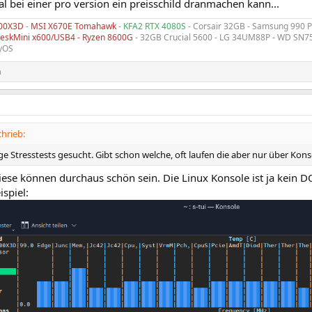
 bei einer pro version ein preisschild dranmachen kann...
800X3D
-
MSI X670E Tomahawk
-
KFA2 RTX 4080S
- Corsair 32GB - Samsung 990 
eskMini x600/USB4 - Ryzen 8600G
- 32GB Crucial 5600 - LG 34UM88P - WD SN7
hyOS
n
hrieb:
e Stresstests gesucht. Gibt schon welche, oft laufen die aber nur über Kons
ese können durchaus schön sein. Die Linux Konsole ist ja kein D
ispiel: