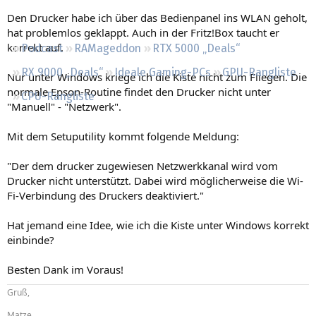
Regeln
Den Drucker habe ich über das Bedienpanel ins WLAN geholt,
hat problemlos geklappt. Auch in der Fritz!Box taucht er
korrekt auf.
Podcast
RAMageddon
RTX 5000 „Deals“
RX 9000 „Deals“
Ideale Gaming-PCs
GPU-Rangliste
Nur unter Windows kriege ich die Kiste nicht zum Fliegen. Die
normale Epson-Routine findet den Drucker nicht unter
CPU-Rangliste
"Manuell" - "Netzwerk".
Mit dem Setuputility kommt folgende Meldung:
"Der dem drucker zugewiesen Netzwerkkanal wird vom
Drucker nicht unterstützt. Dabei wird möglicherweise die Wi-
Fi-Verbindung des Druckers deaktiviert."
Hat jemand eine Idee, wie ich die Kiste unter Windows korrekt
einbinde?
Besten Dank im Voraus!
Gruß,
Matze