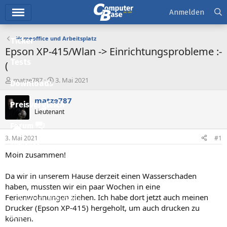
Hauptmenü
Anmelden
Homeoffice und Arbeitsplatz
Ticker
Epson XP-415/Wlan -> Einrichtungsprobleme :-
Tests
(
E
E
matze787
3. Mai 2021
Downloads
r
r
s
s
matze787
Preisvergleich
t
t
Lieutenant
e
e
l
l
Forum
l
l
3. Mai 2021
#1
e
t
Aktuelles
r
a
Moin zusammen!
m
Empfohlene Inhalte
Da wir in unserem Hause derzeit einen Wasserschaden
Neue Beiträge
haben, mussten wir ein paar Wochen in eine
Ferienwohnungen ziehen. Ich habe dort jetzt auch meinen
Neueste Aktivitäten
Drucker (Epson XP-415) hergeholt, um auch drucken zu
Leserartikel
können.