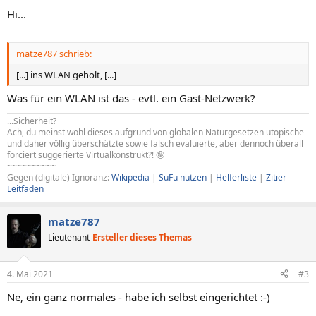
Hi...
matze787 schrieb:
[...] ins WLAN geholt, [...]
Was für ein WLAN ist das - evtl. ein Gast-Netzwerk?
...Sicherheit?
Ach, du meinst wohl dieses aufgrund von globalen Naturgesetzen utopische
und daher völlig überschätzte sowie falsch evaluierte, aber dennoch überall
forciert suggerierte Virtualkonstrukt?! 🤪
~~~~~~~~~~
Gegen (digitale) Ignoranz:
Wikipedia
|
SuFu nutzen
|
Helferliste
|
Zitier-
Leitfaden
matze787
Lieutenant
Ersteller dieses Themas
4. Mai 2021
#3
Ne, ein ganz normales - habe ich selbst eingerichtet :-)