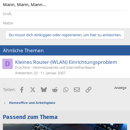
Mann, Mann, Mann...
Gruß,
Matze
Du musst dich einloggen oder registrieren, um hier zu antworten.
Ähnliche Themen
Kleines Router-(WLAN) Einrichtungsproblem
D
Drachton
Heimnetzwerke und Internethardware
Antworten
20
11. Januar 2007
Facebook
X (Twitter)
Bluesky
Reddit
WhatsApp
E-Mail
Link
Teilen:
Homeoffice und Arbeitsplatz
Passend zum Thema