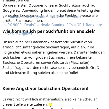
Regeln
Da die meisten Optionen unserer Suchfunktion auch auf
Google etc. Anwendung finden, bietet diese Anleitung dem
geneigten Leser einen Einstieg in die Funktionsweise aller
Podcast
RAMageddon
RTX 5000 „Deals“
großen Suchmaschinen.
RX 9000 „Deals“
Ideale Gaming-PCs
GPU-Rangliste
Wie komme ich per Suchfunktion ans Ziel?
CPU-Rangliste
Unsere auf einer Datenbank basierende Suchfunktion
ermöglicht umfangreiche Suchanfragen, auf die wir im
Folgenden etwas näher eingehen werden. Darunter befinden
sich bisher nur von großen Suchmaschinen bekannte
Boolesche Operatoren sowie Wildcards (Platzhalter).
Suchanfragen werden nicht case-sensitiv behandelt, Groß-
und Kleinschreibung spielen also keine Rolle!
Keine Angst vor boolschen Operatoren!
Es wird nicht wirklich mathematisch, also keine Scheu an
dieser Stelle weiterzulesen.