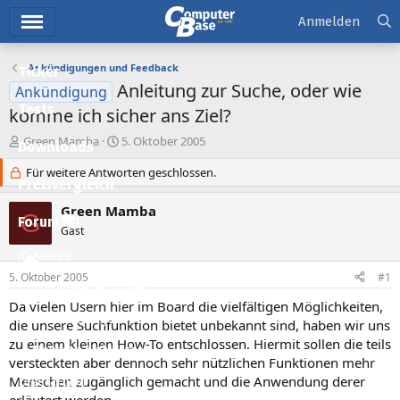
Hauptmenü
Anmelden
Ankündigungen und Feedback
Ticker
Anleitung zur Suche, oder wie
Ankündigung
Tests
komme ich sicher ans Ziel?
E
E
Green Mamba
5. Oktober 2005
Downloads
r
r
s
Für weitere Antworten geschlossen.
s
Preisvergleich
t
t
e
e
Green Mamba
G
l
l
Forum
Gast
l
l
e
t
Aktuelles
r
a
5. Oktober 2005
#1
m
Empfohlene Inhalte
Da vielen Usern hier im Board die vielfältigen Möglichkeiten,
Neue Beiträge
die unsere Suchfunktion bietet unbekannt sind, haben wir uns
zu einem kleinen How-To entschlossen. Hiermit sollen die teils
Neueste Aktivitäten
versteckten aber dennoch sehr nützlichen Funktionen mehr
Menschen zugänglich gemacht und die Anwendung derer
Leserartikel
erläutert werden.