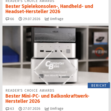
READER'S CHOICE AWARDS
Bester Spielekonsolen-, Handheld- und
Headset-Hersteller 2026
Kommentare
66
29.07.2026
Umfrage
BERICHT
READER'S CHOICE AWARDS
Bester Mini-PC- und Balkonkraftwerk-
Hersteller 2026
Kommentare
63
27.07.2026
Umfrage