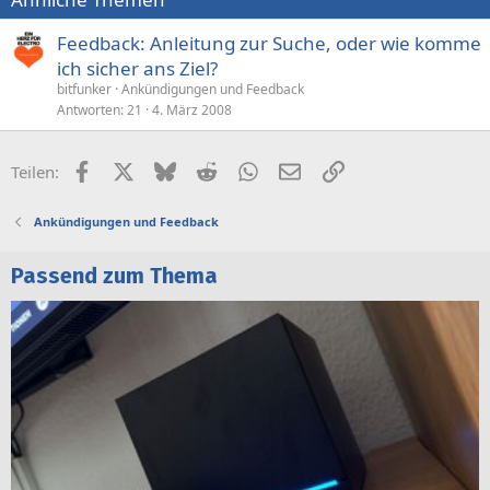
Feedback: Anleitung zur Suche, oder wie komme
ich sicher ans Ziel?
bitfunker
Ankündigungen und Feedback
Antworten
21
4. März 2008
Facebook
X (Twitter)
Bluesky
Reddit
WhatsApp
E-Mail
Link
Teilen:
Ankündigungen und Feedback
Passend zum Thema