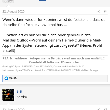
22. August 2020
#4
Wenn's dann wieder funktioniert wirst du feststellen, dass du
dasselbe Postfach jetzt zweimal hast...
Funktioniert es nur bei dir nicht, oder generell nicht?
Mal das Outlook-Profil auf deinem Heim-PC über die Mail-
App (in der Systemsteuerung) zurückgesetzt? (Neues Profil
erstellt)
PSA: Ich editiere häufiger meine Beiträge weil mir noch was einfällt. Im
Zweifelsfall bitte mal F5 versuchen.
Gaming PC: Ryzen 7 9800X3D, Zotac RTX 4090 OC, Custom WaKü mit MoRa 3 420
Heimserver: Ryzen 7 5800X auf Asrock Rack X570D4U mit 96GB ECC UDIMM, all-Flash Storage
VADN
R
e
a
t-6
k
t
Admiral
i
o
n
22. August 2020
#5