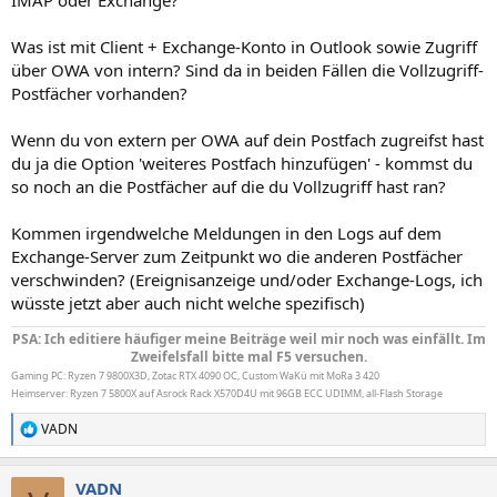
IMAP oder Exchange?
Was ist mit Client + Exchange-Konto in Outlook sowie Zugriff
über OWA von intern? Sind da in beiden Fällen die Vollzugriff-
Postfächer vorhanden?
Wenn du von extern per OWA auf dein Postfach zugreifst hast
du ja die Option 'weiteres Postfach hinzufügen' - kommst du
so noch an die Postfächer auf die du Vollzugriff hast ran?
Kommen irgendwelche Meldungen in den Logs auf dem
Exchange-Server zum Zeitpunkt wo die anderen Postfächer
verschwinden? (Ereignisanzeige und/oder Exchange-Logs, ich
wüsste jetzt aber auch nicht welche spezifisch)
PSA: Ich editiere häufiger meine Beiträge weil mir noch was einfällt. Im
Zweifelsfall bitte mal F5 versuchen.
Gaming PC: Ryzen 7 9800X3D, Zotac RTX 4090 OC, Custom WaKü mit MoRa 3 420
Heimserver: Ryzen 7 5800X auf Asrock Rack X570D4U mit 96GB ECC UDIMM, all-Flash Storage
VADN
R
e
a
VADN
k