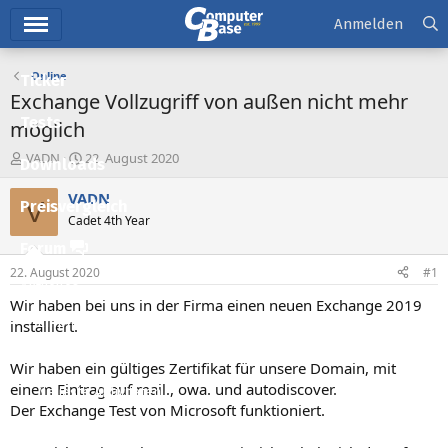
Hauptmenü
Anmelden
Online
Ticker
Exchange Vollzugriff von außen nicht mehr
Tests
möglich
E
E
VADN
22. August 2020
Downloads
r
r
s
s
VADN
V
Preisvergleich
t
t
Cadet 4th Year
e
e
l
l
Forum
l
l
22. August 2020
#1
e
t
Aktuelles
r
a
Wir haben bei uns in der Firma einen neuen Exchange 2019
m
Empfohlene Inhalte
installiert.
Neue Beiträge
Wir haben ein gültiges Zertifikat für unsere Domain, mit
einem Eintrag auf mail., owa. und autodiscover.
Neueste Aktivitäten
Der Exchange Test von Microsoft funktioniert.
Leserartikel