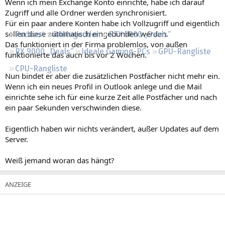
Wenn ich mein Exchange Konto einrichte, habe ich darauf
Regeln
Zugriff und alle Ordner werden synchronisiert.
Für ein paar andere Konten habe ich Vollzugriff und eigentlich
sollen diese automatisch eingebunden werden.
Podcast
RAMageddon
RTX 5000 „Deals“
Das funktioniert in der Firma problemlos, von außen
RX 9000 „Deals“
Ideale Gaming-PCs
GPU-Rangliste
funktionierte das auch bis vor 2 Wochen.
CPU-Rangliste
Nun bindet er aber die zusätzlichen Postfächer nicht mehr ein.
Wenn ich ein neues Profil in Outlook anlege und die Mail
einrichte sehe ich für eine kurze Zeit alle Postfächer und nach
ein paar Sekunden verschwinden diese.
Eigentlich haben wir nichts verändert, außer Updates auf dem
Server.
Weiß jemand woran das hängt?