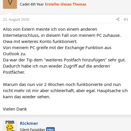
V
t
Cadet 4th Year
Ersteller dieses Themas
i
o
n
22. August 2020
#3
e
n
Also von Extern meinte ich von einem anderen
:
Internetanschluss, in diesem Fall von meinem PC zuhause.
Owa mit weiteres Konto funktioniert.
Von meinem PC greife mit der Exchange Funktion aus
Outlook zu.
Da war der Tip dem "weiteres Postfach hinzufügen" sehr gut.
Dadurch habe ich nun wieder Zugriff auf die anderen
Postfächer.
Warum das nun vor 2 Wochen noch funktionierte und nun
nicht mehr ist mir aber schleierhaft, aber egal. Hauptsache ich
kann das wieder sehen.
Vielen Dank
Rickmer
Silent-Fanatiker
PRO