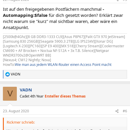
e
n
Ist auf den freigegebenen Postfächern manchmal
-
:
Automapping:$false
für dich gesetzt worden? Erklärt zwar
nicht warum sie "kurz" mal sichtbar waren, aber wäre ein
Ansatzpunkt.
[2500k@4Ghz][8 GB DDR3-1333 CL9][Asus P8P67][Palit GTX 970 JetStream]
[Samsung 830 256GB][Seagate 5900.3 2TB][LG IPS234V][Xonar DG]
[Logitech X-230][PC160][SP E9 400][MX 518][Cherry Stream][Coolermaster
CM690 + AF Brocken + Noctua NF-S12A + 3x T.B. Silence][Netgear
WNDR3700v2@OpenWRT BB]
[Nexus4; CM12 Nightly; Nova]
HowTo:
Wie man aus jedem WLAN-Router einen Access Point macht
VADN
R
e
a
VADN
k
V
t
Cadet 4th Year
Ersteller dieses Themas
i
o
n
23. August 2020
#6
e
n
Rickmer schrieb:
: