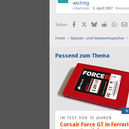
wichtig
Albatroner
3. April 2007
Massens
Facebook
X (Twitter)
Bluesky
Reddit
What
Teilen:
Foren
Massen- und Netzwerkspeicher
Passend zum Thema
R
IM TEST VOR 15 JAHREN
Corsair Force GT in Ferrari