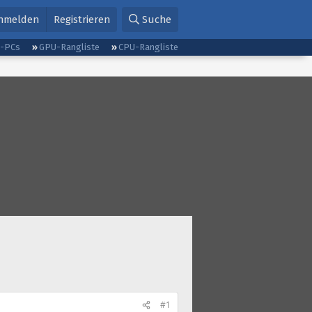
nmelden
Registrieren
Suche
g-PCs
GPU-Rangliste
CPU-Rangliste
#1