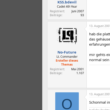
KSS.bdevil
Cadet 4th Year
Registriert
Juni 2007
Beiträge
93
13. August 200
hab die pla
das gehäuse
erfahrunge
No-Future
mir gehts ei
Lt. Commander
normal sein 
Ersteller dieses
Themas
Registriert
Mai 2001
Beiträge
1.107
13. August 200
O
Schonmal in