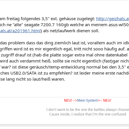
am freitag folgendes 3,5" ext. gehäuse zugelegt:
http://geizhals
 ich ne "alte" seagate 7200.7 160gb welche an meinem asus-wl5
hals.at/a201961.html
) als netzlaufwerk dienen soll.
das problem dass das ding ziemlich laut ist, vorallem auch im id
riffen wird ist es mir eigentlich egal, tritt nicht sooo häufig auf.
 zugriff drauf ist (hab die platte sogar extra mal ohne datenkabel 
ird auch verdammt heiß. sollte sie nicht eigentlich (fast)gar ni
f war? ist diese geräusch/temp-entwicklung normal bei den 3,5" e
ches USB2.0/SATA ist zu empfehlen? ist leider meine erste nachde
se lang nicht so laut/heiß waren.
NEU! -->
Mein System
<-- NEU!
I don't want to be the one the battles always choose
Cause inside, I realize that I'm the one confused