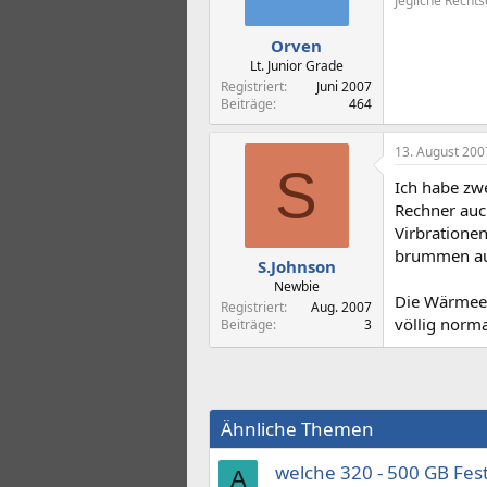
Jegliche Rechts
Orven
Lt. Junior Grade
Registriert
Juni 2007
Beiträge
464
13. August 200
S
Ich habe zw
Rechner auch
Virbratione
brummen auf
S.Johnson
Newbie
Die Wärmeen
Registriert
Aug. 2007
völlig norma
Beiträge
3
Ähnliche Themen
welche 320 - 500 GB Fest
A