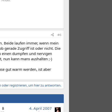
 Finder.
#6
en. Beide laufen immer, wenn mein
b gerade Zugriff ist oder nicht. Die
zu einen dumpfen und nervigen
, nun kann mans aushalten ;-)
use gut warm werden, ist aber
 oder registrieren, um hier zu antworten.
8
4. April 2007