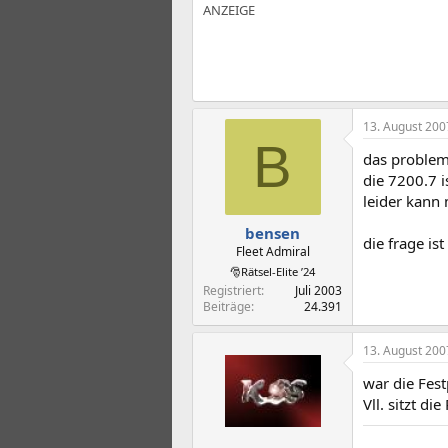
13. August 200
B
das problem 
die 7200.7 i
leider kann 
bensen
die frage is
Fleet Admiral
🎅Rätsel-Elite ’24
Registriert
Juli 2003
Beiträge
24.391
13. August 200
war die Fest
Vll. sitzt d