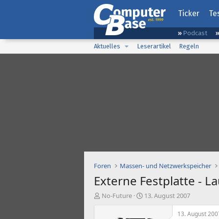
Ticker
Te
Podcast
Aktuelles
Leserartikel
Regeln
Foren
Massen- und Netzwerkspeicher
Externe Festplatte - L
E
E
No-Future
13. August 2007
r
r
s
s
13. August 200