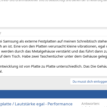
chreib- und Grammatikfehler sind so beabsichtigt und dienen der Erheiterung der
7
ei Samsung als externe Festplatten auf meinen Schreibtisch steh
 an ist. Eine von den Platten verursacht kleine vibrationen, egal o
n werden durch das Metalgehäuse verstärkt und das führt dann 
 dem Tisch. Habe zwei Taschentücher unter dem Gehäuse gelegt
twicklung ist von Platte zu Platte unterschiedlich. Das Die Gehä
l.
Du musst dich einloggen
platte / Lautstärke egal - Performance
Antworten