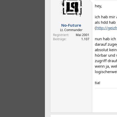
t
t
hey,
e
e
l
l
l
l
ich hab mir 
e
t
als hdd hab
No-Future
r
a
(
http://geiz
m
Lt. Commander
Registriert
Mai 2001
nun hab ich 
Beiträge
1.107
darauf zugeg
absolut kein
hörbar und w
zugriff drau
wenn ja, wel
logischerwei
tia!