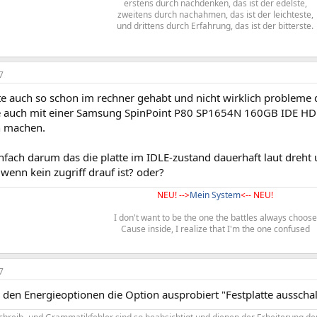
erstens durch nachdenken, das ist der edelste,
zweitens durch nachahmen, das ist der leichteste,
und drittens durch Erfahrung, das ist der bitterste.​
7
tte auch so schon im rechner gehabt und nicht wirklich probleme
 auch mit einer Samsung SpinPoint P80 SP1654N 160GB IDE HDD
n machen.
nfach darum das die platte im IDLE-zustand dauerhaft laut dreht 
wenn kein zugriff drauf ist? oder?
NEU! -->
Mein System
<-- NEU!
I don't want to be the one the battles always choose
Cause inside, I realize that I'm the one confused
7
 den Energieoptionen die Option ausprobiert "Festplatte ausscha