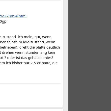
.at/a270894.html
00gp
le-zustand. ich mein, gut, wenn
 aber selbst im idle-zustand, wenn
betrieben), dreht die platte deutlich
cht drehen wenn stundenlang kein
xt.? oder ist das gehäuse mies?
m ich bisher nur 2,5"er hatte, die