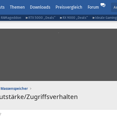
sts
Themen
Downloads
Preisvergleich
Forum
A
RAMageddon
RTX 5000 „Deals“
RX 9000 „Deals“
Ideale Gamin
Massenspeicher
autstärke/Zugriffsverhalten
7