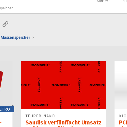
Aufrufe
1.
peicher
sApp
E-Mail
Link
Massenspeicher
ETRO
TEURER NAND
KIO
-
Sandisk verfünffacht Umsatz
PCI