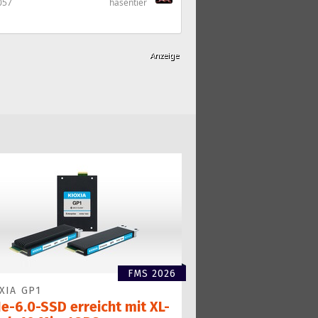
057
hasentier
FMS 2026
XIA GP1
e-6.0-SSD erreicht mit XL-