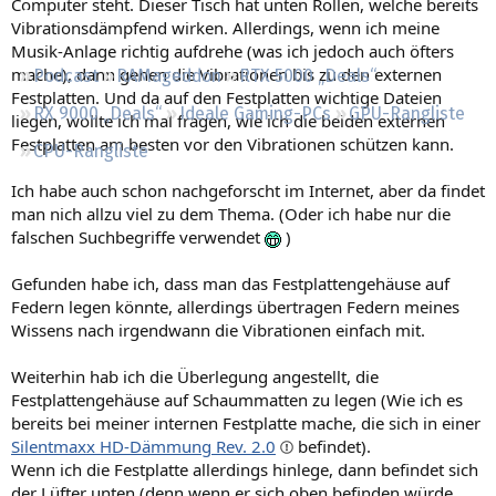
Computer steht. Dieser Tisch hat unten Rollen, welche bereits
Regeln
Vibrationsdämpfend wirken. Allerdings, wenn ich meine
Musik-Anlage richtig aufdrehe (was ich jedoch auch öfters
mache), dann gehen die Vibrationen bis zu den externen
Podcast
RAMageddon
RTX 5000 „Deals“
Festplatten. Und da auf den Festplatten wichtige Dateien
RX 9000 „Deals“
Ideale Gaming-PCs
GPU-Rangliste
liegen, wollte ich mal fragen, wie ich die beiden externen
Festplatten am besten vor den Vibrationen schützen kann.
CPU-Rangliste
Ich habe auch schon nachgeforscht im Internet, aber da findet
man nich allzu viel zu dem Thema. (Oder ich habe nur die
falschen Suchbegriffe verwendet
)
Gefunden habe ich, dass man das Festplattengehäuse auf
Federn legen könnte, allerdings übertragen Federn meines
Wissens nach irgendwann die Vibrationen einfach mit.
Weiterhin hab ich die Überlegung angestellt, die
Festplattengehäuse auf Schaummatten zu legen (Wie ich es
bereits bei meiner internen Festplatte mache, die sich in einer
Silentmaxx HD-Dämmung Rev. 2.0
befindet).
Wenn ich die Festplatte allerdings hinlege, dann befindet sich
der Lüfter unten (denn wenn er sich oben befinden würde,