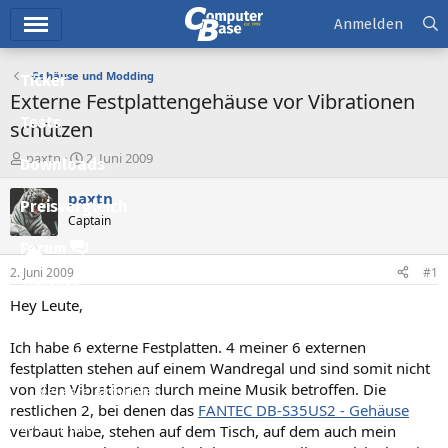
Hauptmenü
Anmelden
Gehäuse und Modding
Ticker
Externe Festplattengehäuse vor Vibrationen
Tests
schützen
E
E
paxtn
2. Juni 2009
Downloads
r
r
s
s
paxtn
Preisvergleich
t
t
Captain
e
e
l
l
Forum
l
l
2. Juni 2009
#1
e
t
Aktuelles
r
a
Hey Leute,
m
Empfohlene Inhalte
Ich habe 6 externe Festplatten. 4 meiner 6 externen
Neue Beiträge
festplatten stehen auf einem Wandregal und sind somit nicht
von den Vibrationen durch meine Musik betroffen. Die
Neueste Aktivitäten
restlichen 2, bei denen das
FANTEC DB-S35US2 - Gehäuse
Leserartikel
verbaut habe, stehen auf dem Tisch, auf dem auch mein