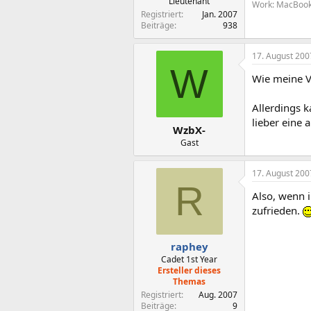
Lieutenant
Work: MacBook
Registriert
Jan. 2007
Beiträge
938
17. August 200
W
Wie meine Vo
Allerdings 
lieber eine 
WzbX-
Gast
17. August 200
R
Also, wenn i
zufrieden.
raphey
Cadet 1st Year
Ersteller dieses
Themas
Registriert
Aug. 2007
Beiträge
9