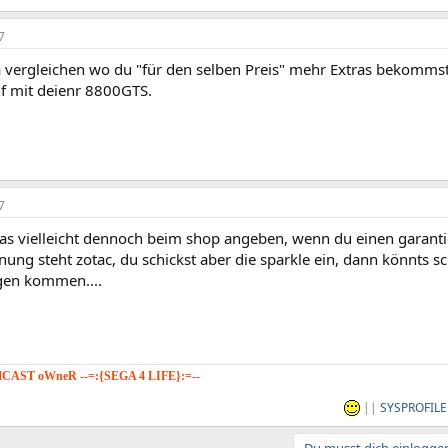
7
a vergleichen wo du "für den selben Preis" mehr Extras bekomms
f mit deienr 8800GTS.
7
 das vielleicht dennoch beim shop angeben, wenn du einen garant
nung steht zotac, du schickst aber die sparkle ein, dann könnts 
gen kommen....
AST oWneR --=:{SEGA 4 LIFE}:=--
||
SYSPROFILE
st nur etwas für Menschen die mit Drogen nicht umgehen können..."
Du musst dich einloggen