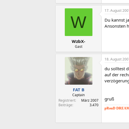
17. August 200
W
Du kannst j
Ansonsten h
WzbX-
Gast
18. August 200
du solltest
auf der rech
verzögerun
FAT B
Captain
gruß
Registriert
März 2007
Beiträge
3.470
pRouD DREAMC
"Die Realität i