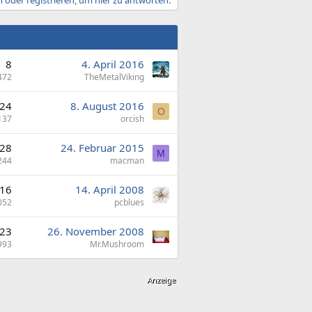
8
4. April 2016
472
TheMetalViking
24
8. August 2016
O
137
orcish
28
24. Februar 2015
M
244
macman
16
14. April 2008
052
pcblues
23
26. November 2008
993
Mr.Mushroom