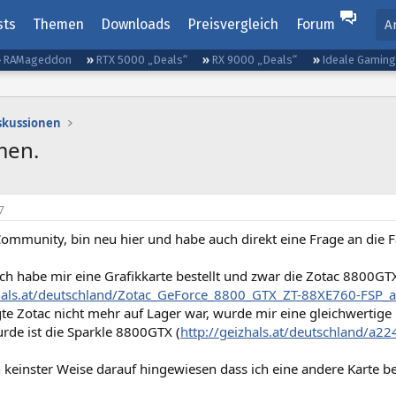
sts
Themen
Downloads
Preisvergleich
Forum
A
RAMageddon
RTX 5000 „Deals“
RX 9000 „Deals“
Ideale Gamin
iskussionen
men.
7
 Community, bin neu hier und habe auch direkt eine Frage an die
ch habe mir eine Grafikkarte bestellt und zwar die Zotac 8800GT
zhals.at/deutschland/Zotac_GeForce_8800_GTX_ZT-88XE760-FSP_
te Zotac nicht mehr auf Lager war, wurde mir eine gleichwertige K
rde ist die Sparkle 8800GTX (
http://geizhals.at/deutschland/a2
n keinster Weise darauf hingewiesen dass ich eine andere Karte