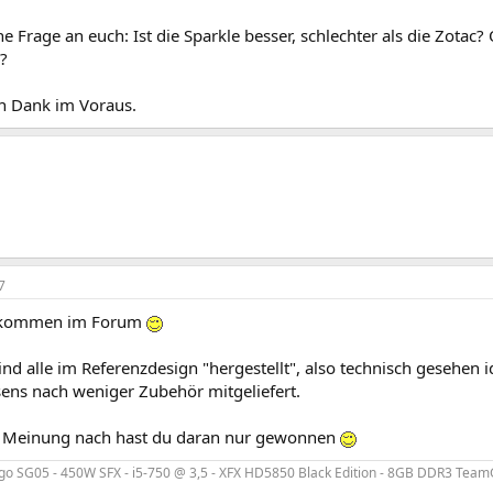
ne Frage an euch: Ist die Sparkle besser, schlechter als die Zotac?
?
en Dank im Voraus.
7
llkommen im Forum
ind alle im Referenzdesign "hergestellt", also technisch gesehen 
ens nach weniger Zubehör mitgeliefert.
 Meinung nach hast du daran nur gewonnen
go SG05 - 450W SFX - i5-750 @ 3,5 - XFX HD5850 Black Edition - 8GB DDR3 TeamG