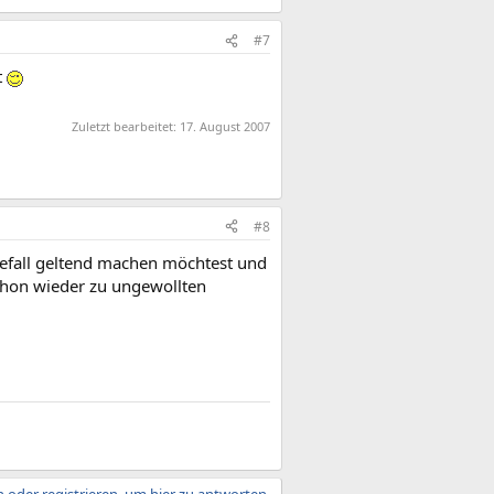
#7
t
Zuletzt bearbeitet:
17. August 2007
#8
iefall geltend machen möchtest und
schon wieder zu ungewollten
 oder registrieren, um hier zu antworten.