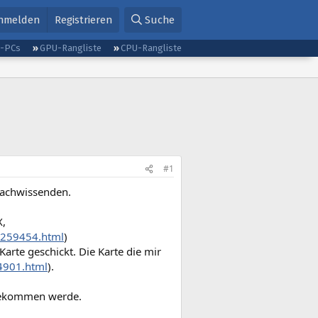
nmelden
Registrieren
Suche
g-PCs
GPU-Rangliste
CPU-Rangliste
#1
 Fachwissenden.
X,
a259454.html
)
arte geschickt. Die Karte die mir
24901.html
).
 bekommen werde.