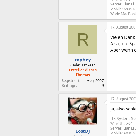
Server: Lian Li
Mobile: Asus 
Work: MacBook
17. August 200
R
Vielen Dank 
Also, die Sp
Aber wenn di
raphey
Cadet 1st Year
Ersteller dieses
Themas
Registriert
Aug. 2007
Beiträge
9
17. August 200
Ja, also sch
ITX-System: Su
Win7 Ult. X64
Server: Lian Li
LostDJ
Mobile: Asus 