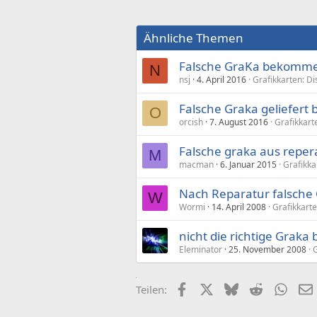
Ähnliche Themen
Falsche GraKa bekomm
N
nsj
4. April 2016
Grafikkarten: D
Falsche Graka geliefer
O
orcish
7. August 2016
Grafikkart
Falsche graka aus rep
M
macman
6. Januar 2015
Grafikk
Nach Reparatur falsch
W
Wormi
14. April 2008
Grafikkart
nicht die richtige Grak
Eleminator
25. November 2008
G
Facebook
X (Twitter)
Bluesky
Reddit
What
Teilen: