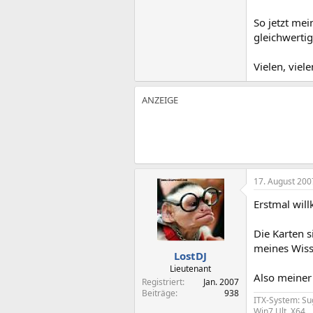
So jetzt mei
gleichwertig
Vielen, viel
17. August 200
Erstmal wi
Die Karten s
meines Wiss
LostDJ
Lieutenant
Also meiner
Registriert
Jan. 2007
Beiträge
938
ITX-System: Su
Win7 Ult. X64