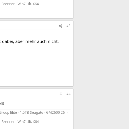
y-Brenner - Win7 Ult. X64
#3
t dabei, aber mehr auch nicht.
#4
en!
roup Elite - 1,5TB Seagate - GM2600 26" -
y-Brenner - Win7 Ult. X64