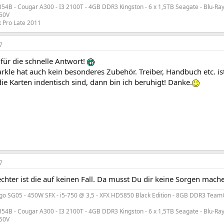
 354B - Cougar A300 - I3 2100T - 4GB DDR3 Kingston - 6 x 1,5TB Seagate - Blu-Ra
G50V
 Pro Late 2011
7
für die schnelle Antwort!
arkle hat auch kein besonderes Zubehör. Treiber, Handbuch etc. is
e Karten indentisch sind, dann bin ich beruhigt! Danke.
7
lechter ist die auf keinen Fall. Da musst Du dir keine Sorgen mach
go SG05 - 450W SFX - i5-750 @ 3,5 - XFX HD5850 Black Edition - 8GB DDR3 TeamG
 354B - Cougar A300 - I3 2100T - 4GB DDR3 Kingston - 6 x 1,5TB Seagate - Blu-Ra
G50V