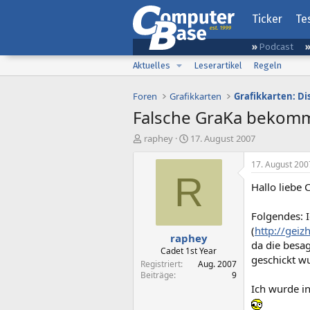
Ticker
Te
Podcast
Aktuelles
Leserartikel
Regeln
Foren
Grafikkarten
Grafikkarten: D
Falsche GraKa bekom
E
E
raphey
17. August 2007
r
r
s
s
17. August 200
t
t
R
Hallo liebe
e
e
l
l
l
l
Folgendes: I
e
t
(
http://gei
raphey
r
a
da die besag
m
Cadet 1st Year
geschickt wu
Registriert
Aug. 2007
Beiträge
9
Ich wurde i