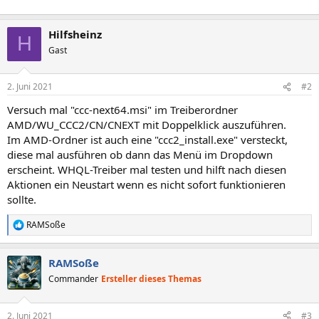
Hilfsheinz
H
Gast
2. Juni 2021
#2
Versuch mal "ccc-next64.msi" im Treiberordner
AMD/WU_CCC2/CN/CNEXT mit Doppelklick auszuführen.
Im AMD-Ordner ist auch eine "ccc2_install.exe" versteckt,
diese mal ausführen ob dann das Menü im Dropdown
erscheint. WHQL-Treiber mal testen und hilft nach diesen
Aktionen ein Neustart wenn es nicht sofort funktionieren
sollte.
RAMSoße
R
e
a
RAMSoße
k
t
Commander
Ersteller dieses Themas
i
o
n
2. Juni 2021
#3