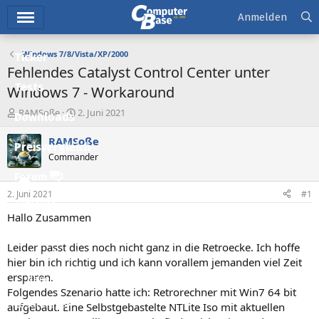
Hauptmenü
Anmelden
Windows 7/8/Vista/XP/2000
Ticker
Fehlendes Catalyst Control Center unter
Tests
Windows 7 - Workaround
E
E
RAMSoße
2. Juni 2021
Downloads
r
r
s
s
RAMSoße
Preisvergleich
t
t
Commander
e
e
l
l
Forum
l
l
2. Juni 2021
#1
e
t
Aktuelles
r
a
Hallo Zusammen
m
Empfohlene Inhalte
Leider passt dies noch nicht ganz in die Retroecke. Ich hoffe
Neue Beiträge
hier bin ich richtig und ich kann vorallem jemanden viel Zeit
ersparen.
Neueste Aktivitäten
Folgendes Szenario hatte ich: Retrorechner mit Win7 64 bit
Leserartikel
aufgebaut. Eine Selbstgebastelte NTLite Iso mit aktuellen