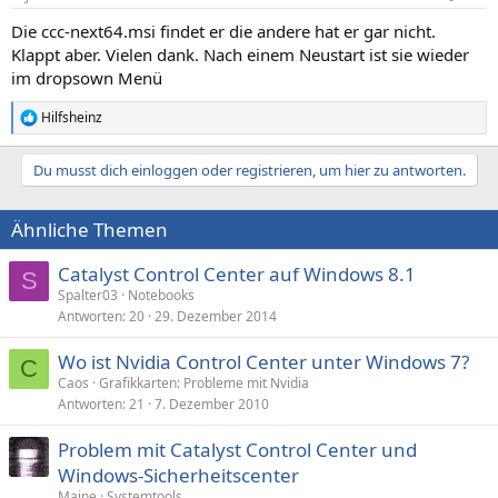
e
n
Die ccc-next64.msi findet er die andere hat er gar nicht.
:
Klappt aber. Vielen dank. Nach einem Neustart ist sie wieder
im dropsown Menü
Hilfsheinz
R
e
a
Du musst dich einloggen oder registrieren, um hier zu antworten.
k
t
i
Ähnliche Themen
o
n
e
Catalyst Control Center auf Windows 8.1
S
n
Spalter03
Notebooks
:
Antworten
20
29. Dezember 2014
Wo ist Nvidia Control Center unter Windows 7?
C
Caos
Grafikkarten: Probleme mit Nvidia
Antworten
21
7. Dezember 2010
Problem mit Catalyst Control Center und
Windows-Sicherheitscenter
Maine
Systemtools