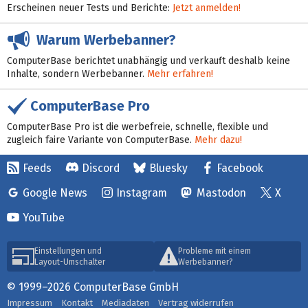
Erscheinen neuer Tests und Berichte:
Jetzt anmelden!
Warum Werbebanner?
ComputerBase berichtet unabhängig und verkauft deshalb keine
Inhalte, sondern Werbebanner.
Mehr erfahren!
ComputerBase Pro
ComputerBase Pro ist die werbefreie, schnelle, flexible und
zugleich faire Variante von ComputerBase.
Mehr dazu!
Feeds
Discord
Bluesky
Facebook
Google News
Instagram
Mastodon
X
YouTube
Einstellungen und
Probleme mit einem
Layout-Umschalter
Werbebanner?
© 1999–2026 ComputerBase GmbH
Impressum
Kontakt
Mediadaten
Vertrag widerrufen