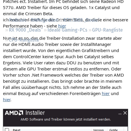
Patches ect. Installiert. Im PC befindet sich seine Radeon HD
Regeln
5770. AMD Treiber für dieses OS geladen. 1x Catalyst und
einmal die Crimsen Beta.
ich entschied mich für die Crimsen Beta, da diese eine bessere
Podcast
RAMageddon
RTX 5000 „Deals“
Performance haben - siehe
hier
RX 9000 „Deals“
Ideale Gaming-PCs
GPU-Rangliste
Nun ist es so, das die Treiber-Installation zwar startete aber
CPU-Rangliste
nur die HDMI Audio Treiber sowie der InstallManager
installiert wurde. Von den eigentlichen Grafiktreibern und
dem ControlCenter keine Spur. Auch bei Catalyst selbes
Ergebnis. Viele User raten dazu DDU zu benutzen und mit
diesem alle GPU Treiber erstmal restlos zu entfernen. Oder
Vorher schon .Net Framework welches der Treiber von AMD
benötigt zu installieren. Das bringt oder brachte in meinem
Fall alles üüüberhaupt nichts. Ich nehme an der Stelle auch
einmal Bezug auf verschiedenen Forenbeiträgen
hier
und
hier
.