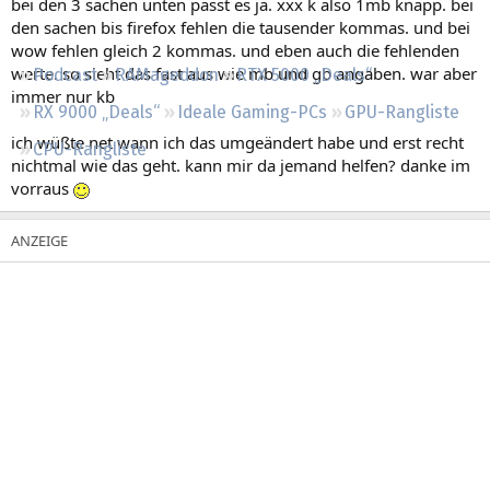
bei den 3 sachen unten passt es ja. xxx k also 1mb knapp. bei
Regeln
den sachen bis firefox fehlen die tausender kommas. und bei
wow fehlen gleich 2 kommas. und eben auch die fehlenden
werte. so sieht das fast aus wie mb und gb angaben. war aber
Podcast
RAMageddon
RTX 5000 „Deals“
immer nur kb
RX 9000 „Deals“
Ideale Gaming-PCs
GPU-Rangliste
ich wüßte net wann ich das umgeändert habe und erst recht
CPU-Rangliste
nichtmal wie das geht. kann mir da jemand helfen? danke im
vorraus