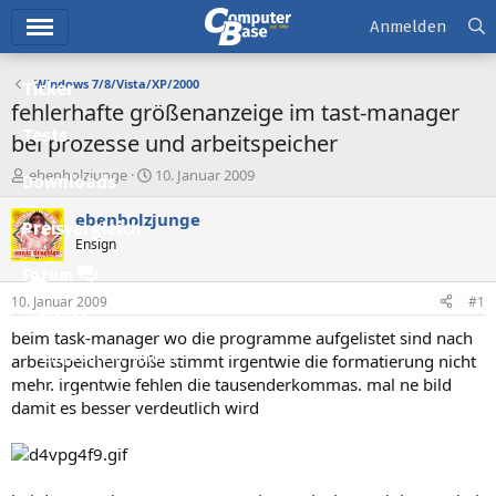
Hauptmenü
Anmelden
Windows 7/8/Vista/XP/2000
Ticker
fehlerhafte größenanzeige im tast-manager
Tests
bei prozesse und arbeitspeicher
E
E
ebenholzjunge
10. Januar 2009
Downloads
r
r
s
s
ebenholzjunge
Preisvergleich
t
t
Ensign
e
e
l
l
Forum
l
l
10. Januar 2009
#1
e
t
Aktuelles
r
a
beim task-manager wo die programme aufgelistet sind nach
m
Empfohlene Inhalte
arbeitspeichergröße stimmt irgentwie die formatierung nicht
mehr. irgentwie fehlen die tausenderkommas. mal ne bild
Neue Beiträge
damit es besser verdeutlich wird
Neueste Aktivitäten
Leserartikel