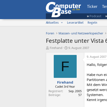
Ticker
Te
Podcast
Aktuelles
Leserartikel
Regeln
Foren
Massen- und Netzwerkspeicher
Festplatte unter Vista 
E
E
Firehand
9. August 2007
r
r
s
s
9. August 2007
t
t
F
Hallo, folg
e
e
l
l
l
l
Habe nun ein
e
t
Partitionen a
Firehand
r
a
Mit dem Win
m
Cadet 3rd Year
gesetzt werd
Registriert
Sep. 2005
Systemen.
Beiträge
57
Kennt irgend