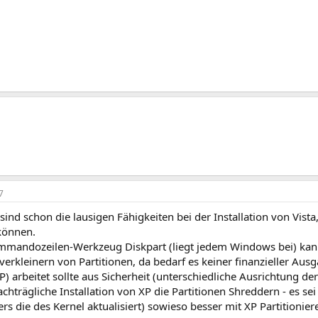
7
sind schon die lausigen Fähigkeiten bei der Installation von Vista,
können.
mandozeilen-Werkzeug Diskpart (liegt jedem Windows bei) kann
verkleinern von Partitionen, da bedarf es keiner finanzieller Au
XP) arbeitet sollte aus Sicherheit (unterschiedliche Ausrichtung de
chträgliche Installation von XP die Partitionen Shreddern - es sei
s die des Kernel aktualisiert) sowieso besser mit XP Partitionier