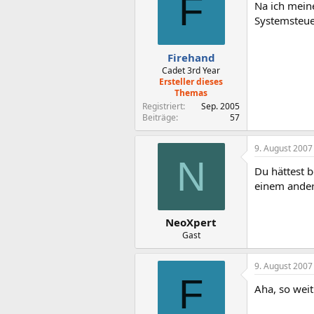
F
Na ich mein
Systemsteue
Firehand
Cadet 3rd Year
Ersteller dieses
Themas
Registriert
Sep. 2005
Beiträge
57
9. August 2007
N
Du hättest b
einem ander
NeoXpert
Gast
9. August 2007
F
Aha, so weit