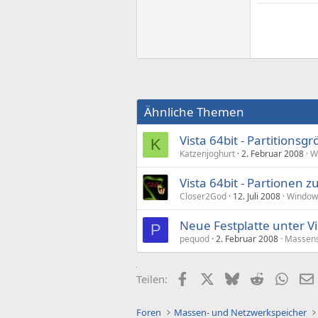
Ähnliche Themen
Vista 64bit - Partitionsg
K
Katzenjoghurt
2. Februar 2008
W
Vista 64bit - Partione
Closer2God
12. Juli 2008
Windows
Neue Festplatte unter Vi
P
pequod
2. Februar 2008
Massens
Facebook
X (Twitter)
Bluesky
Reddit
What
Teilen:
Foren
Massen- und Netzwerkspeicher