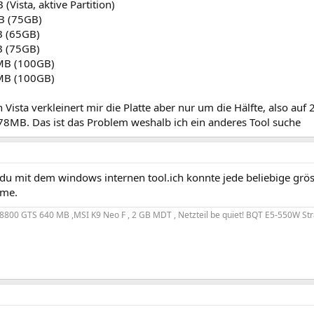
(Vista, aktive Partition)
B (75GB)
B (65GB)
B (75GB)
MB (100GB)
MB (100GB)
 Vista verkleinert mir die Platte aber nur um die Hälfte, also auf
978MB. Das ist das Problem weshalb ich ein anderes Tool suche
du mit dem windows internen tool.ich konnte jede beliebige grös
eme.
8800 GTS 640 MB ,MSI K9 Neo F , 2 GB MDT , Netzteil be quiet! BQT E5-550W Str