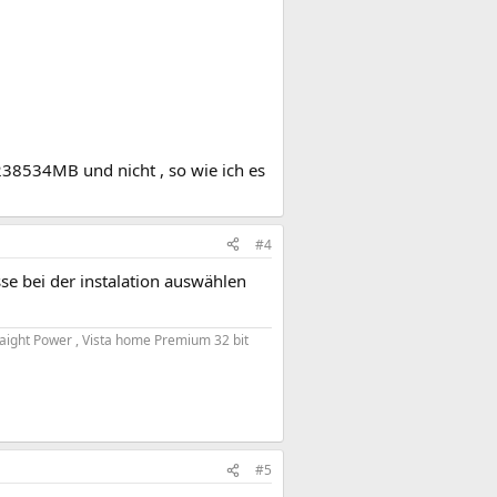
 238534MB und nicht , so wie ich es
#4
se bei der instalation auswählen
aight Power , Vista home Premium 32 bit
#5