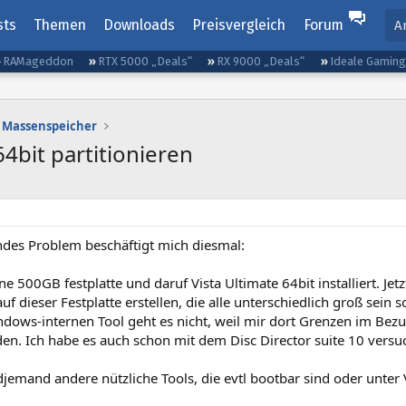
sts
Themen
Downloads
Preisvergleich
Forum
A
RAMageddon
RTX 5000 „Deals“
RX 9000 „Deals“
Ideale Gamin
Massenspeicher
64bit partitionieren
endes Problem beschäftigt mich diesmal:
e 500GB festplatte und daruf Vista Ultimate 64bit installiert. Je
uf dieser Festplatte erstellen, die alle unterschiedlich groß sein s
dows-internen Tool geht es nicht, weil mir dort Grenzen im Bezu
en. Ich habe es auch schon mit dem Disc Director suite 10 versuch
jemand andere nützliche Tools, die evtl bootbar sind oder unter V