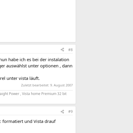
#8
un habe ich es bei der instalation
ger auswählst unter optionen , dann
l unter vista läuft.
Zuletzt bearbeitet:
9. August 2007
aight Power , Vista home Premium 32 bit
#9
C: formatiert und Vista drauf