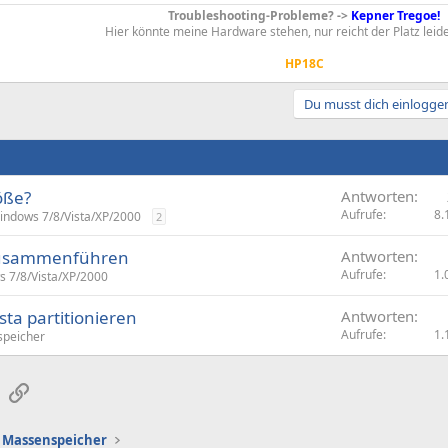
Troubleshooting-Probleme? ->
Kepner Tregoe!
Hier könnte meine Hardware stehen, nur reicht der Platz leid
HP18C
Du musst dich einloggen
röße?
Antworten
Aufrufe
8.
indows 7/8/Vista/XP/2000
2
n zusammenführen
Antworten
Aufrufe
1.
 7/8/Vista/XP/2000
sta partitionieren
Antworten
Aufrufe
1.
peicher
sApp
E-Mail
Link
Massenspeicher