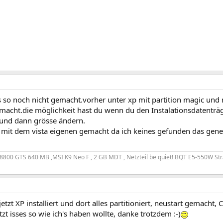
 so noch nicht gemacht.vorher unter xp mit partition magic und n
emacht.die möglichkeit hast du wenn du den Instalationsdatenträ
 und dann grösse ändern.
mit dem vista eigenen gemacht da ich keines gefunden das genere
8800 GTS 640 MB ,MSI K9 Neo F , 2 GB MDT , Netzteil be quiet! BQT E5-550W Str
jetzt XP installiert und dort alles partitioniert, neustart gemacht, 
jetzt isses so wie ich's haben wollte, danke trotzdem :-)