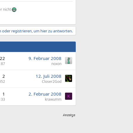
er nicht
 oder registrieren, um hier zu antworten.
22
9. Februar 2008
187
noxon
2
12. Juli 2008
052
Closer2God
1
2. Februar 2008
K
133
krawumm