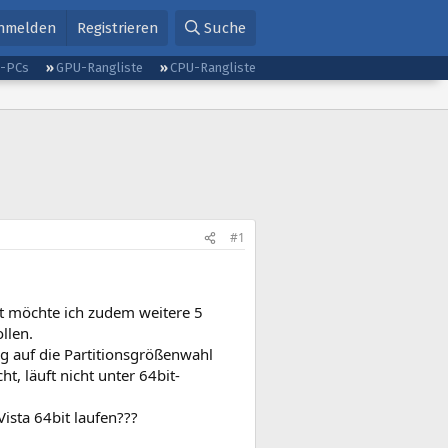
nmelden
Registrieren
Suche
g-PCs
GPU-Rangliste
CPU-Rangliste
#1
tzt möchte ich zudem weitere 5
ollen.
g auf die Partitionsgrößenwahl
t, läuft nicht unter 64bit-
ista 64bit laufen???