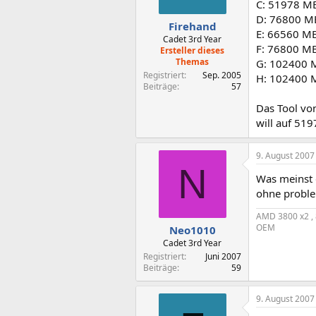
C: 51978 MB 
D: 76800 M
Firehand
E: 66560 M
Cadet 3rd Year
F: 76800 M
Ersteller dieses
Themas
G: 102400 
Registriert
Sep. 2005
H: 102400 
Beiträge
57
Das Tool von
will auf 51
9. August 2007
N
Was meinst 
ohne probl
AMD 3800 x2 , 
OEM
Neo1010
Cadet 3rd Year
Registriert
Juni 2007
Beiträge
59
9. August 2007