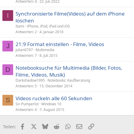
Antworten
4
22. Juli 2022
s
p
Synchronisierte Filme(Videos) auf dem iPhone
e
I
löschen
r
Itami
iPhone, iPod, iPad und iOS
r
Antworten
2
4. Januar 2018
t
21:9 Format einstellen - Filme, Videos
J
Julian0797
Multimedia
Antworten
7
8. Juli 2015
Notebooksuche für Multimedia (Bilder, Fotos,
D
Filme, Videos, Musik)
Darkshadow1995
Notebooks: Kaufberatung
Antworten
5
15. Dezember 2014
Videos ruckeln alle 60 Sekunden
S
Sir-Pumperlot
Windows 10
Antworten
4
7. August 2015
Facebook
X (Twitter)
Bluesky
Reddit
WhatsApp
E-Mail
Link
Teilen: