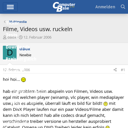
Hauptmenü
Anmelden
Multimedia
Ticker
Filme, Videos usw. ruckeln
Tests
E
E
dBox
12. Februar 2006
r
r
Downloads
s
s
dBox
D
t
t
Newbie
e
e
Preisvergleich
l
l
l
l
12. Februar 2006
#1
Forum
e
t
r
a
hoi hoi...
Aktuelles
m
hab ein problem beim abspieln von Filmen, Videos usw.
Empfohlene Inhalte
egal mit welchen player (winamp, vlc player, win mediaplayer
Neue Beiträge
usw.) ich es abspiele, überrall läuft es bild für bild!!
mit
dem DivX Player laufen nur ein paar Videos/Filme aber damit
Neueste Aktivitäten
kann ich nich leben!! hab alle codecs drauf gemacht,
verschiedene treiber versione un hersteller ausprobiert
Leserartikel
(Catalyst, Omega un DND Treiber) leider kein erfolg.