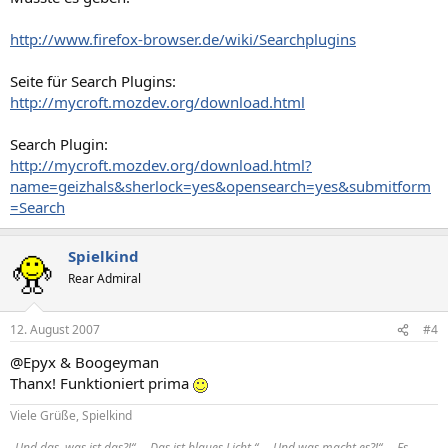
http://www.firefox-browser.de/wiki/Searchplugins
Seite für Search Plugins:
http://mycroft.mozdev.org/download.html
Search Plugin:
http://mycroft.mozdev.org/download.html?
name=geizhals&sherlock=yes&opensearch=yes&submitform
=Search
Spielkind
Rear Admiral
12. August 2007
#4
@Epyx & Boogeyman
Thanx! Funktioniert prima
Viele Grüße, Spielkind
„Und das, was ist das?!“ - „Das ist blaues Licht.“ - „Und was macht es?!“ - „Es