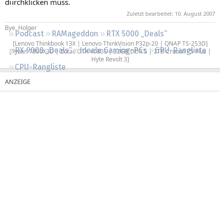
durchklicken muss.
Regeln
Zuletzt bearbeitet:
10. August 2007
Bye, Holger
Podcast
RAMageddon
RTX 5000 „Deals“
[Lenovo Thinkbook 13X | Lenovo ThinkVision P32p-20 | QNAP TS-253D]
RX 9000 „Deals“
Ideale Gaming-PCs
GPU-Rangliste
[Ryzen 7800X3D | Zotac GTX 4080S | 32GB DDR 5 | 2TB Crucial P5 Plus |
Hyte Revolt 3]​
CPU-Rangliste