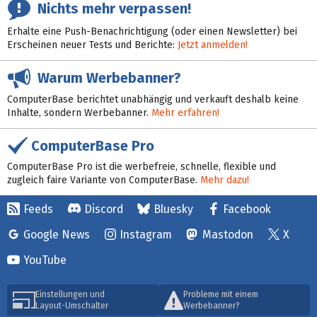
Nichts mehr verpassen!
Erhalte eine Push-Benachrichtigung (oder einen Newsletter) bei
Erscheinen neuer Tests und Berichte:
Jetzt anmelden!
Warum Werbebanner?
ComputerBase berichtet unabhängig und verkauft deshalb keine
Inhalte, sondern Werbebanner.
Mehr erfahren!
ComputerBase Pro
ComputerBase Pro ist die werbefreie, schnelle, flexible und
zugleich faire Variante von ComputerBase.
Mehr dazu!
Feeds
Discord
Bluesky
Facebook
Google News
Instagram
Mastodon
X
YouTube
Einstellungen und
Probleme mit einem
Layout-Umschalter
Werbebanner?