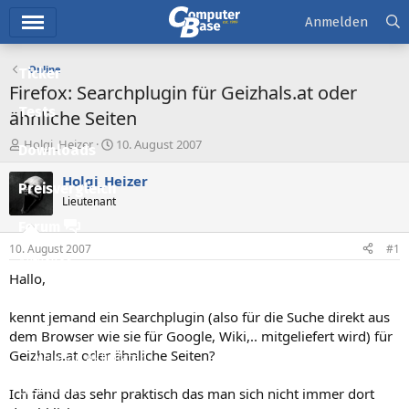
Hauptmenü
Anmelden
Online
Ticker
Firefox: Searchplugin für Geizhals.at oder
Tests
ähnliche Seiten
E
E
Holgi_Heizer
10. August 2007
Downloads
r
r
s
s
Holgi_Heizer
Preisvergleich
t
t
Lieutenant
e
e
l
l
Forum
l
l
10. August 2007
#1
e
t
Aktuelles
r
a
Hallo,
m
Empfohlene Inhalte
kennt jemand ein Searchplugin (also für die Suche direkt aus
Neue Beiträge
dem Browser wie sie für Google, Wiki,.. mitgeliefert wird) für
Geizhals.at oder ähnliche Seiten?
Neueste Aktivitäten
Leserartikel
Ich fänd das sehr praktisch das man sich nicht immer dort