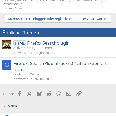
leuchtet blau!“
aus Rambo III
Du musst dich einloggen oder registrieren, um hier zu antworten.
Ähnliche Themen
Firefox Searchplugin
HTML
ActiveO2
Programmieren
Antworten
4
17. Juni 2010
Firefox: SearchPluginHacks 0.1.3 funktioniert
G
nicht
Guybrush
Online
Antworten
2
26. Juni 2006
Facebook
X (Twitter)
Bluesky
Reddit
WhatsApp
E-Mail
Link
Teilen:
Online