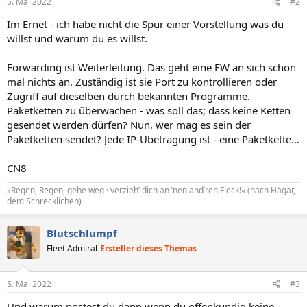
5. Mai 2022
#2
Im Ernet - ich habe nicht die Spur einer Vorstellung was du
willst und warum du es willst.
Forwarding ist Weiterleitung. Das geht eine FW an sich schon
mal nichts an. Zuständig ist sie Port zu kontrollieren oder
Zugriff auf dieselben durch bekannten Programme.
Paketketten zu überwachen - was soll das; dass keine Ketten
gesendet werden dürfen? Nun, wer mag es sein der
Paketketten sendet? Jede IP-Übetragung ist - eine Paketkette…
CN8
»Regen, Regen, gehe weg · verzieh’ dich an ’nen and’ren Fleck!« (nach Hägar,
dem Schrecklichen)
Blutschlumpf
Fleet Admiral
Ersteller dieses Themas
5. Mai 2022
#3
Und warum postest du dann wenn du offenkundig keine