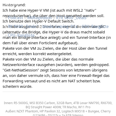
Regeln
Hintergrund:
Ich habe eine Hyper-V VM (ist auch mit WSL2 "nativ"
reproduzierbar), die über den Host genatted werden soll.
Podcast
RAMageddon
RTX 5000 „Deals“
Ich benutze den Hyper-V Default Switch.
Ich habe ausgehend 2 Interfaces, einmal die normale NIC
RX 9000 „Deals“
Ideale Gaming-PCs
GPU-Rangliste
(alternativ die Bridge, die Hyper-V da draus macht sobald
CPU-Rangliste
man ein Bridge-Interface anlegt) und ein Tunnel-Interface (in
dem Fall über einen Forticlient aufgebaut).
Pakete von der VM zu Zielen, die der Host über den Tunnel
erreicht, werden korrekt weitergeleitet.
Pakete von der VM zu Zielen, die über das normale
Netzwerkinterface rausgehen (würden), werden gedropped.
"Get-NetNatSession" zeigt Sessions von letzterem übrigens
an, von daher vermute ich, dass hier eine Firewall-Regel das
Forwarding versaut und es nicht am NAT scheitert bzw.
scheitern würde.
Innen: R5-5600G, MSI B350 Carbon, 32GB Ram, 4TB Lexar NM790, RX6700,
BQ Straight Power 400W, TR Macho, W11 Pro
Außen: NZXT Phantom, HP Pavilion 32, Logitech MX518 + Bungee, Cherry
G224/86 - DS215j + 2x 6TB Intenso