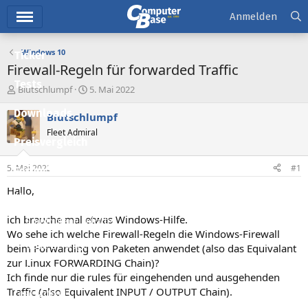
Hauptmenü
Anmelden
Windows 10
Ticker
Firewall-Regeln für forwarded Traffic
Tests
E
E
Blutschlumpf
5. Mai 2022
r
r
Downloads
s
s
Blutschlumpf
t
t
Fleet Admiral
e
e
Preisvergleich
l
l
l
l
5. Mai 2022
#1
Forum
e
t
r
a
Hallo,
Aktuelles
m
ich brauche mal etwas Windows-Hilfe.
Empfohlene Inhalte
Wo sehe ich welche Firewall-Regeln die Windows-Firewall
Neue Beiträge
beim Forwarding von Paketen anwendet (also das Equivalant
zur Linux FORWARDING Chain)?
Neueste Aktivitäten
Ich finde nur die rules für eingehenden und ausgehenden
Traffic (also Equivalent INPUT / OUTPUT Chain).
Leserartikel