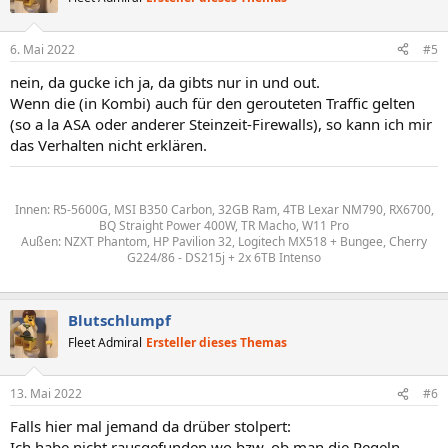
6. Mai 2022
#5
nein, da gucke ich ja, da gibts nur in und out.
Wenn die (in Kombi) auch für den gerouteten Traffic gelten
(so a la ASA oder anderer Steinzeit-Firewalls), so kann ich mir
das Verhalten nicht erklären.
Innen: R5-5600G, MSI B350 Carbon, 32GB Ram, 4TB Lexar NM790, RX6700,
BQ Straight Power 400W, TR Macho, W11 Pro
Außen: NZXT Phantom, HP Pavilion 32, Logitech MX518 + Bungee, Cherry
G224/86 - DS215j + 2x 6TB Intenso
Blutschlumpf
Fleet Admiral
Ersteller dieses Themas
13. Mai 2022
#6
Falls hier mal jemand da drüber stolpert:
Ich habe nicht rausgefunden wo bzw. ob man die Regeln