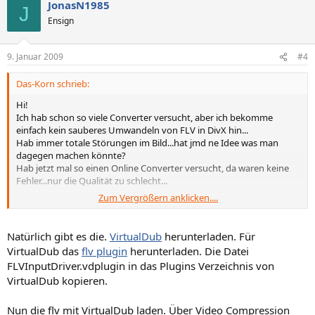
JonasN1985
J
Ensign
9. Januar 2009
#4
Das-Korn schrieb:
Hi!
Ich hab schon so viele Converter versucht, aber ich bekomme
einfach kein sauberes Umwandeln von FLV in DivX hin...
Hab immer totale Störungen im Bild...hat jmd ne Idee was man
dagegen machen könnte?
Hab jetzt mal so einen Online Converter versucht, da waren keine
Fehler...nur die Qualität zu schlecht...
Zum Vergrößern anklicken....
Bin langsam echt genervt...es muss doch ne vernünftige Lösung
dafür geben...
Natürlich gibt es die.
VirtualDub
herunterladen. Für
Das-Korn
VirtualDub das
flv plugin
herunterladen. Die Datei
FLVInputDriver.vdplugin in das Plugins Verzeichnis von
VirtualDub kopieren.
Nun die flv mit VirtualDub laden. Über Video Compression