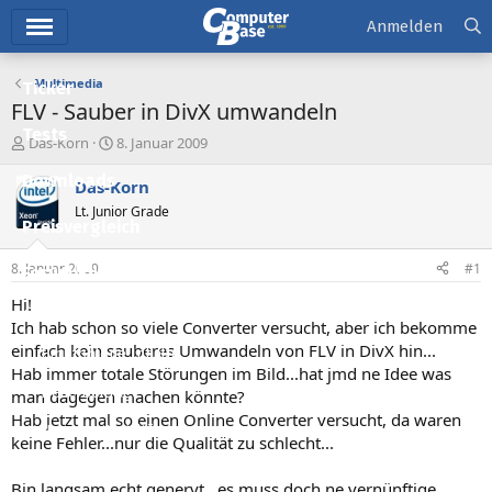
Hauptmenü
Anmelden
Multimedia
Ticker
FLV - Sauber in DivX umwandeln
Tests
E
E
Das-Korn
8. Januar 2009
r
r
Downloads
s
s
Das-Korn
t
t
Lt. Junior Grade
e
e
Preisvergleich
l
l
l
l
8. Januar 2009
#1
Forum
e
t
r
a
Hi!
Aktuelles
m
Ich hab schon so viele Converter versucht, aber ich bekomme
einfach kein sauberes Umwandeln von FLV in DivX hin...
Empfohlene Inhalte
Hab immer totale Störungen im Bild...hat jmd ne Idee was
Neue Beiträge
man dagegen machen könnte?
Hab jetzt mal so einen Online Converter versucht, da waren
Neueste Aktivitäten
keine Fehler...nur die Qualität zu schlecht...
Leserartikel
Bin langsam echt genervt...es muss doch ne vernünftige