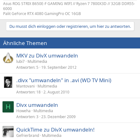
Asus ROG STRIX B650E-F GAMING WIFI // Ryzen 7 7800X3D // 32GB DDR55-
6000
Palit GeForce RTX 4080 GamingPro OC 16GB
Du musst dich einloggen oder registrieren, um hier zu antworten.
Ähnliche Themen
MKV zu DivX umwandeln
lubi7
Multimedia
Antworten
5
19. September 2012
.divx "umwandeln" in .avi (WD TV Mini)
Mantovani
Multimedia
Antworten
18
2. August 2010
Divx umwandeln
H
Howeha
Multimedia
Antworten
3
23. Dezember 2009
QuickTime zu DivX umwandeln!
Gefrierbrand
Multimedia