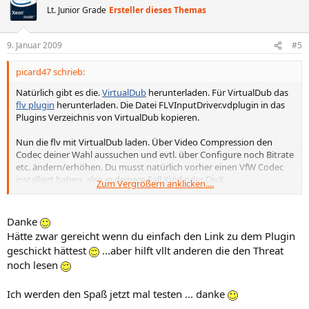
Lt. Junior Grade
Ersteller dieses Themas
9. Januar 2009
#5
picard47 schrieb:
Natürlich gibt es die.
VirtualDub
herunterladen. Für VirtualDub das
flv plugin
herunterladen. Die Datei FLVInputDriver.vdplugin in das
Plugins Verzeichnis von VirtualDub kopieren.
Nun die flv mit VirtualDub laden. Über Video Compression den
Codec deiner Wahl aussuchen und evtl. über Configure noch Bitrate
etc. ändern/erhöhen. Du musst natürlich vorher einen VfW Codec
installiert haben, also in deinem Fall XVid oder DivX.
Zum Vergrößern anklicken....
Dann auf Audio-Full Processing Mode und anschließend Audio-
Compression einen Audio Codec wählen. Auch hier muss natürlich
ein Codec vorhanden sein (lame und mp3 bekommt man z.B.
hier
).
Danke
Bitrate und Sampling einstellen (bei flv quelle brauch man nicht
Hätte zwar gereicht wenn du einfach den Link zu dem Plugin
mehr als 128kbps und 44,1khz nehmen).
geschickt hättest
...aber hilft vllt anderen die den Threat
noch lesen
Anschließend nur auf File-Save as avi, Namen eingeben und ab
dafür.
Ich werden den Spaß jetzt mal testen ... danke
gruß