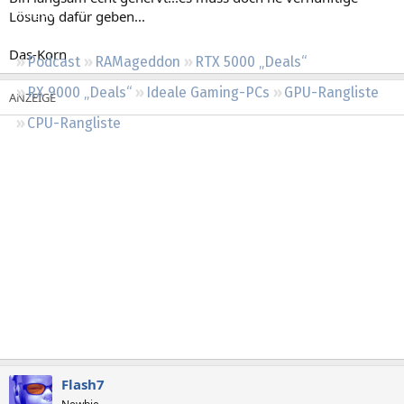
Regeln
Lösung dafür geben...
Das-Korn
Podcast
RAMageddon
RTX 5000 „Deals“
RX 9000 „Deals“
Ideale Gaming-PCs
GPU-Rangliste
CPU-Rangliste
Flash7