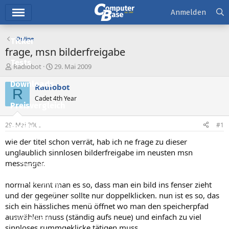
Hauptmenü
Anmelden
Online
Ticker
frage, msn bilderfreigabe
Tests
E
E
Radiobot
29. Mai 2009
r
r
Downloads
s
s
Radiobot
R
t
t
Cadet 4th Year
e
e
Preisvergleich
l
l
l
l
29. Mai 2009
#1
Forum
e
t
r
a
wie der titel schon verrät, hab ich ne frage zu dieser
Aktuelles
m
unglaublich sinnlosen bilderfreigabe im neusten msn
messenger.
Empfohlene Inhalte
Neue Beiträge
normal kennt man es so, dass man ein bild ins fenser zieht
und der gegeüner sollte nur doppelklicken. nun ist es so, das
Neueste Aktivitäten
sich ein hässliches menü öffnet wo man den speicherpfad
auswählen muss (ständig aufs neue) und einfach zu viel
Leserartikel
sinnloses rummgeklicke tätigen muss.