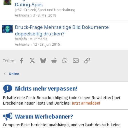
Dating-Apps
je87
Freizeit, Sport und Unterhaltung
Antworten
3
8. Mai 2018
Druck-Frage Mehrseitige Bild Dokumente
doppelseitig drucken?
benjafa
Multimedia
Antworten
12
23. Juni 2015
Facebook
X (Twitter)
Bluesky
Reddit
WhatsApp
E-Mail
Link
Teilen:
Online
Nichts mehr verpassen!
Erhalte eine Push-Benachrichtigung (oder einen Newsletter) bei
Erscheinen neuer Tests und Berichte:
Jetzt anmelden!
Warum Werbebanner?
ComputerBase berichtet unabhängig und verkauft deshalb keine