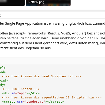
Netflix2.png
ufe: 286
1,9 MB · Aufrufe: 289
0
der Single Page Application ist ein wenig unglücklich bzw. zumin
oßen Javascript-Frameworks (ReactJS, VueJS, Angular) bezieht sic
sten Seitenaufruf geladen wird. Denn unabhängig von der URL wi
 vollständig auf dem Client gerendert wird, dazu unten mehr), i
facht sieht das ungefähr so aus:
tml
>
ead
>
<!-- hier kommen die Head Scripten hin -->
head
>
ody
>
<!-- ROOT Knoten -->
<
div
id
=
"
app
"
>
</
div
>
<!-- hier kommen die eigentlichen JS Skripten hin -->
<
script
src
=
"
vendor.js
"
>
</
script
>