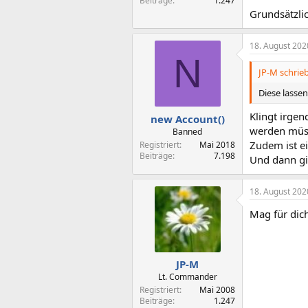
Beiträge
1.247
Grundsätzlic
18. August 202
N
JP-M schrieb
Diese lassen
Klingt irge
new Account()
werden müs
Banned
Zudem ist e
Registriert
Mai 2018
Beiträge
7.198
Und dann gi
18. August 202
Mag für dic
JP-M
Lt. Commander
Registriert
Mai 2008
Beiträge
1.247