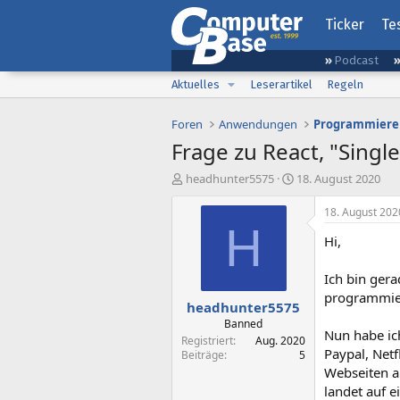
Ticker
Te
Podcast
Aktuelles
Leserartikel
Regeln
Foren
Anwendungen
Programmiere
Frage zu React, "Singl
E
E
headhunter5575
18. August 2020
r
r
s
s
18. August 202
t
t
H
Hi,
e
e
l
l
l
l
Ich bin gera
e
t
programmie
headhunter5575
r
a
m
Banned
Nun habe ic
Registriert
Aug. 2020
Paypal, Netf
Beiträge
5
Webseiten a
landet auf e