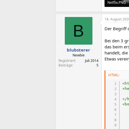
Netflix.PNG
244 KB · Aufr
18. August 202
B
Der Begriff 
Bei den 3 gr
das beim er
blubsterer
handelt, die
Newbie
Etwas verein
Registriert
Juli 2014
Beiträge
5
HTML:
<
h
<
h
</
<
b