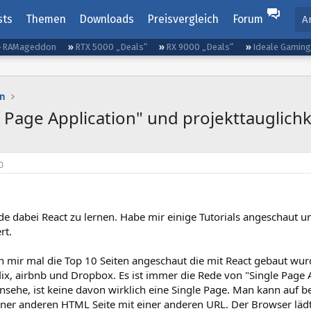
sts
Themen
Downloads
Preisvergleich
Forum
A
RAMageddon
RTX 5000 „Deals“
RX 9000 „Deals“
Ideale Gamin
n
e Page Application" und projekttauglichk
0
de dabei React zu lernen. Habe mir einige Tutorials angeschaut u
rt.
h mir mal die Top 10 Seiten angeschaut die mit React gebaut wur
lix, airbnb und Dropbox. Es ist immer die Rede von "Single Page 
nsehe, ist keine davon wirklich eine Single Page. Man kann auf 
iner anderen HTML Seite mit einer anderen URL. Der Browser lädt a