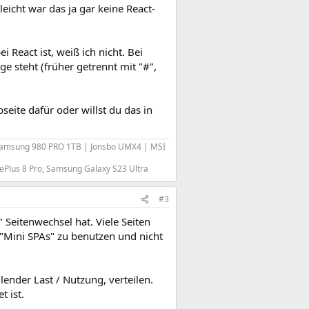
leicht war das ja gar keine React-
 React ist, weiß ich nicht. Bei
ge steht (früher getrennt mit "#",
eite dafür oder willst du das in
Samsung 980 PRO 1TB | Jonsbo UMX4 | MSI
ePlus 8 Pro, Samsung Galaxy S23 Ultra
#3
 Seitenwechsel hat. Viele Seiten
 "Mini SPAs" zu benutzen und nicht
lender Last / Nutzung, verteilen.
 ist.