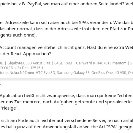
piele bei z.B. PayPal, wo man auf einer anderen Seite landet? Viel
er Adresszeile kann sich aber auch bei SPAs verändern. Wie das bei
das aber normal, dass in der Adresszeile trotzdem der Pfad zur Pa
 gehts auch ohne).
ccount managen verstehe ich nicht ganz. Hast du eine extra Webs
in der React-App machen?
3D | Gigabyte B550 Aorus Elite | 64GB RAM | Gainward RTX4070TI Phantom | 
D-OLED + 2x Dell U2515H
orie: Nokia N97mini, HTC Evo 3D, Samsung Galaxy S3, OnePlus One, LG V30, On
0
Application heißt nicht zwangsweise, dass man gar keine "echten"
er das Ziel mehrere, nach Aufgaben getrennte und spezialisierte
"riesige".
 sich am Ende auch leichter auf verschiedene Server, je nach anfal
es halt ganz auf den Anwendungsfall an welche Art "SPA" geeignet