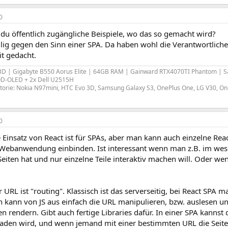
0
t du öffentlich zugängliche Beispiele, wo das so gemacht wird?
lig gegen den Sinn einer SPA. Da haben wohl die Verantwortlichen
it gedacht.
3D | Gigabyte B550 Aorus Elite | 64GB RAM | Gainward RTX4070TI Phantom | 
D-OLED + 2x Dell U2515H
orie: Nokia N97mini, HTC Evo 3D, Samsung Galaxy S3, OnePlus One, LG V30, On
0
e Einsatz von React ist für SPAs, aber man kann auch einzelne Re
 Webanwendung einbinden. Ist interessant wenn man z.B. im wesen
Seiten hat und nur einzelne Teile interaktiv machen will. Oder
r URL ist "routing". Klassisch ist das serverseitig, bei React SPA m
n kann von JS aus einfach die URL manipulieren, bzw. auslesen u
rendern. Gibt auch fertige Libraries dafür. In einer SPA kannst
laden wird, und wenn jemand mit einer bestimmten URL die Seite 