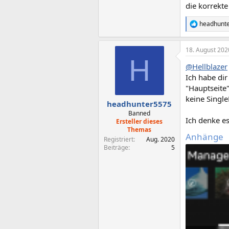
die korrekt
headhunt
R
e
a
18. August 202
k
H
t
@Hellblazer
i
o
Ich habe di
n
"Hauptseite"
e
keine Singl
n
headhunter5575
:
Banned
Ich denke es
Ersteller dieses
Themas
Anhänge
Registriert
Aug. 2020
Beiträge
5