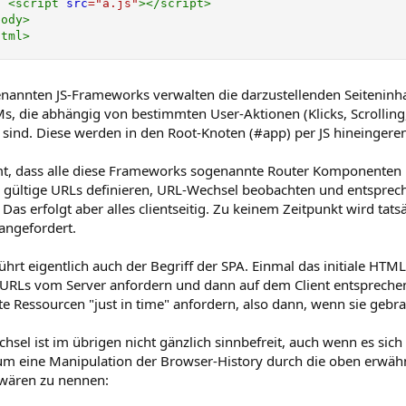
<
script
src
=
"
a.js
"
>
</
script
>
body
>
html
>
enannten JS-Frameworks verwalten die darzustellenden Seiteninh
s, die abhängig von bestimmten User-Aktionen (Klicks, Scrolling, 
 sind. Diese werden in den Root-Knoten (#app) per JS hineingeren
, dass alle diese Frameworks sogenannte Router Komponenten ha
 gültige URLs definieren, URL-Wechsel beobachten und entspre
Das erfolgt aber alles clientseitig. Zu keinem Zeitpunkt wird t
angefordert.
ührt eigentlich auch der Begriff der SPA. Einmal das initiale 
URLs vom Server anfordern und dann auf dem Client entsprechen
e Ressourcen "just in time" anfordern, also dann, wenn sie gebr
sel ist im übrigen nicht gänzlich sinnbefreit, auch wenn es sich
um eine Manipulation der Browser-History durch die oben erwä
 wären zu nennen: