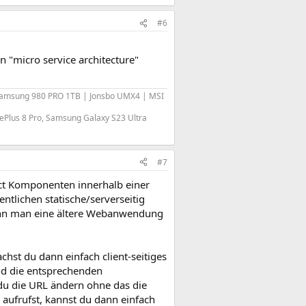
#6
 "micro service architecture"
Samsung 980 PRO 1TB | Jonsbo UMX4 | MSI
ePlus 8 Pro, Samsung Galaxy S23 Ultra
#7
act Komponenten innerhalb einer
tlichen statische/serverseitig
 wenn man eine ältere Webanwendung
achst du dann einfach client-seitiges
nd die entsprechenden
 du die URL ändern ohne das die
aufrufst, kannst du dann einfach