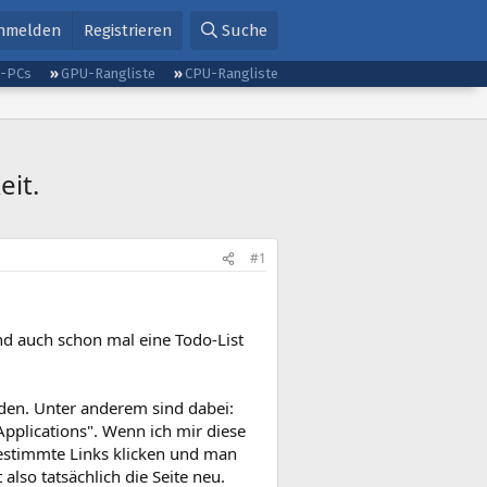
nmelden
Registrieren
Suche
g-PCs
GPU-Rangliste
CPU-Rangliste
eit.
#1
nd auch schon mal eine Todo-List
den. Unter anderem sind dabei:
Applications". Wenn ich mir diese
bestimmte Links klicken und man
lso tatsächlich die Seite neu.