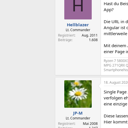
H
Hast du Beis
App?
Die URL in d
Hellblazer
Angular ist 
Lt. Commander
mittlerweile
Registriert
Aug. 2011
Beiträge
1.608
Mit deinem A
einer Page 
Ryzen 7 5800X
MPG 271QRX Q
Smartphonehist
18. August 202
Single Page 
verfolgen eh
eine einzige 
JP-M
Diese lassen
Lt. Commander
Hier kommt 
Registriert
Mai 2008