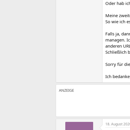
Oder hab ic
Meine zweite
So wie ich e
Falls ja, d
managen. Ich
anderen URL
Schließlich 
Sorry für di
Ich bedanke
18. August 202