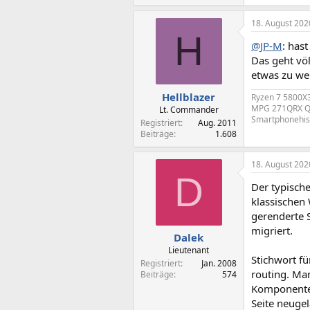
18. August 202
H
@JP-M
: has
Das geht völ
etwas zu we
Hellblazer
Ryzen 7 5800X
MPG 271QRX Q
Lt. Commander
Smartphonehist
Registriert
Aug. 2011
Beiträge
1.608
18. August 202
D
Der typisch
klassischen
gerenderte 
migriert.
Dalek
Lieutenant
Stichwort fü
Registriert
Jan. 2008
routing. Ma
Beiträge
574
Komponenten 
Seite neuge