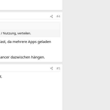
#4
 / Nutzung, verteilen.
rlast, da mehrere Apps geladen
lancer dazwischen hängen.
#5
t.