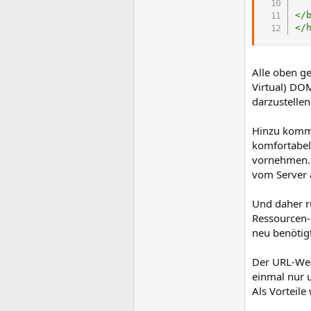
</
</
Alle oben g
Virtual) DOM
darzustellen
Hinzu kommt
komfortabel
vornehmen. 
vom Server 
Und daher r
Ressourcen-
neu benötigt
Der URL-Wech
einmal nur 
Als Vorteile