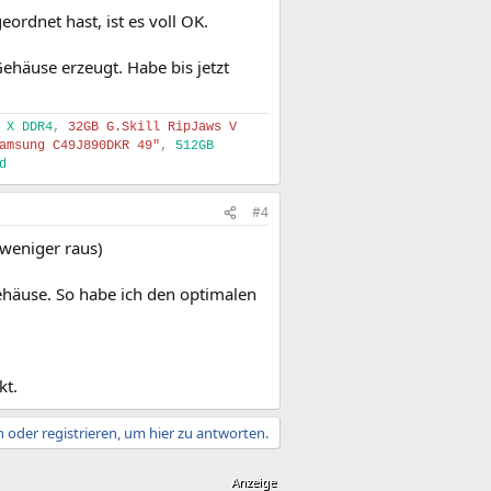
rdnet hast, ist es voll OK.
ehäuse erzeugt. Habe bis jetzt
 X DDR4
,
32GB G.Skill RipJaws V
amsung C49J890DKR 49"
,
512GB
d
#4
 weniger raus)
Gehäuse. So habe ich den optimalen
kt.
 oder registrieren, um hier zu antworten.