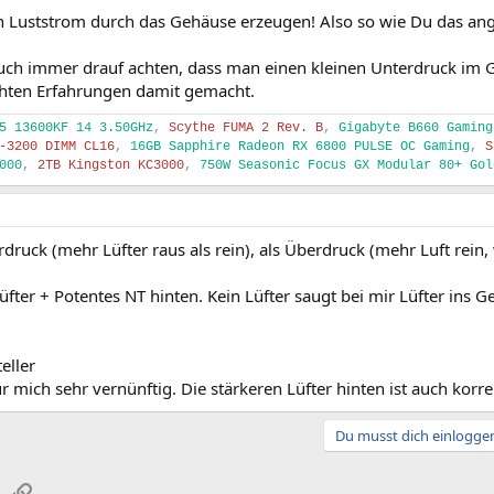
 Luststrom durch das Gehäuse erzeugen! Also so wie Du das angeo
uch immer drauf achten, dass man einen kleinen Unterdruck im G
chten Erfahrungen damit gemacht.
5 13600KF 14 3.50GHz
,
Scythe FUMA 2 Rev. B
,
Gigabyte B660 Gaming
-3200 DIMM CL16
,
16GB Sapphire Radeon RX 6800 PULSE OC Gaming
,
S
000
,
2TB Kingston KC3000
,
750W Seasonic Focus GX Modular 80+ Gol
druck (mehr Lüfter raus als rein), als Überdruck (mehr Luft rein,
üfter + Potentes NT hinten. Kein Lüfter saugt bei mir Lüfter ins 
eller
ür mich sehr vernünftig. Die stärkeren Lüfter hinten ist auch korre
Du musst dich einloggen
sApp
E-Mail
Link