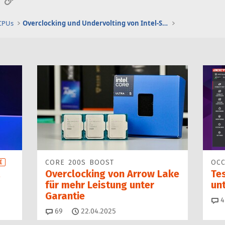
 CPUs
Overclocking und Undervolting von Intel-Systemen
CORE 200S BOOST
OCC
E
Overclocking von Arrow Lake
Tes
für mehr Leistung unter
unt
Garantie
4
Kommentare
69
22.04.2025