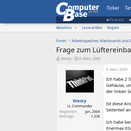
Ticker
Te
Podcast
Aktuelles
Leserartikel
Regeln
Foren
Arbeitsspeicher, Mainboards und
Frage zum Lüftereinba
E
E
Westy
9. März 2005
r
r
s
s
9. März 2005
t
t
Ich habe 2 S
e
e
l
l
Gehäuse, und
l
l
der linken S
e
t
Westy
r
a
Ist diese An
m
Lt. Commander
Seitenteil 
Registriert
Jan. 2004
Beiträge
1.336
Ich habe be
Enermax EG4