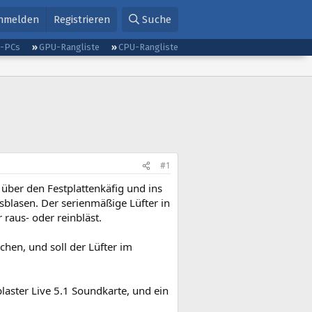
nmelden
Registrieren
Suche
g-PCs
GPU-Rangliste
CPU-Rangliste
#1
n über den Festplattenkäfig und ins
sblasen. Der serienmäßige Lüfter in
 raus- oder reinbläst.
chen, und soll der Lüfter im
laster Live 5.1 Soundkarte, und ein