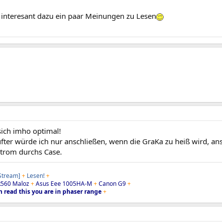
 interesant dazu ein paar Meinungen zu Lesen
sich imho optimal!
fter würde ich nur anschließen, wenn die GraKa zu heiß wird, ans
strom durchs Case.
 Stream]
+
Lesen!
+
560 Maloz
+
Asus Eee 1005HA-M
+
Canon G9
+
n read this you are in phaser range
+