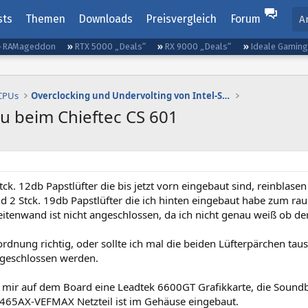
sts
Themen
Downloads
Preisvergleich
Forum
A
RAMageddon
RTX 5000 „Deals“
RX 9000 „Deals“
Ideale Gamin
 CPUs
Overclocking und Undervolting von Intel-Systemen
u beim Chieftec CS 601
tck. 12db Papstlüfter die bis jetzt vorn eingebaut sind, reinblase
 2 Stck. 19db Papstlüfter die ich hinten eingebaut habe zum rau
eitenwand ist nicht angeschlossen, da ich nicht genau weiß ob der
ordnung richtig, oder sollte ich mal die beiden Lüfterpärchen taus
angeschlossen werden.
i mir auf dem Board eine Leadtek 6600GT Grafikkarte, die Soundb
65AX-VEFMAX Netzteil ist im Gehäuse eingebaut.