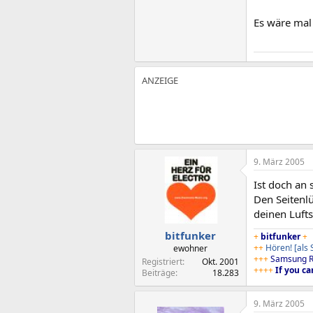
Es wäre mal
9. März 2005
Ist doch an 
Den Seitenlü
deinen Luft
bitfunker
+
bitfunker
+
++
Hören!
[als
ewohner
+++
Samsung R
Registriert
Okt. 2001
++++
If you ca
Beiträge
18.283
9. März 2005