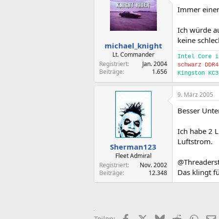
Immer einen
Ich würde a
keine schle
michael_knight
Lt. Commander
Intel Core i
Registriert
Jan. 2004
schwarz DDR4
Beiträge
1.656
Kingston KC3
9. März 2005
Besser Unter
Ich habe 2 L
Luftstrom.
Sherman123
Fleet Admiral
@Threaderst
Registriert
Nov. 2002
Das klingt f
Beiträge
12.348
Facebook
X (Twitter)
Bluesky
Reddit
What
Teilen: