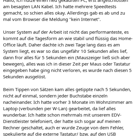
Hallo, ich nutze einen neu gekauften PC, erst angeschlossen
https://www.wieistmeineip.de/ping/
am besagten LAN Kabel. Ich hatte mehrere Speedtests
https://www.ip-insider.de/was-ist-jitter-a-651837/
gemacht, so schien alles okay. Allerdings gab es ab und zu
mal vom Browser die Meldung "kein Internet".
Unser System auf der Arbeit ist nicht das performanteste, es
kommt auf die Tagesform an wie stabil und flüssig das Home-
Office läuft. Daher dachte ich zwei Tage lang dass es am
System liegt, es war so das ungefähr 10 Sekunden alles lief,
dann fror alles für 5 Sekunden ein (Mauszeiger ließ sich aber
bewegen), alles was ich in dieser Zeit per Maus oder Tastatur
eingegeben habe ging nicht verloren, es wurde nach diesen 5
Sekunden ausgelöst.
Beim Tippen von Sätzen kam alles getippte nach 5 Sekunden,
nicht auf einmal, sondern jeder Buchstabe einzeln
nacheinander. Ich hatte vorher 3 Monate im Wohnzimmer am
Laptop (verbunden per W-Lan) gearbeitet, da lief alles
wunderbar. Ich hatte schon mehrmals mit unserem EDV-
Dienstleister telefoniert, der hatte sich sogar auf meinen
Rechner geschaltet, auch er wurde Zeuge von dem Fehler,
spekulierte auf die externe Tastatur/ bzw. auf den USB