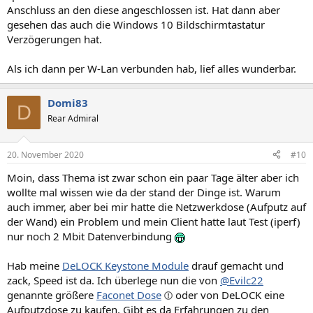
Anschluss an den diese angeschlossen ist. Hat dann aber
gesehen das auch die Windows 10 Bildschirmtastatur
Verzögerungen hat.
Als ich dann per W-Lan verbunden hab, lief alles wunderbar.
Domi83
D
Rear Admiral
20. November 2020
#10
Moin, dass Thema ist zwar schon ein paar Tage älter aber ich
wollte mal wissen wie da der stand der Dinge ist. Warum
auch immer, aber bei mir hatte die Netzwerkdose (Aufputz auf
der Wand) ein Problem und mein Client hatte laut Test (iperf)
nur noch 2 Mbit Datenverbindung
Hab meine
DeLOCK Keystone Module
drauf gemacht und
zack, Speed ist da. Ich überlege nun die von
@Evilc22
genannte größere
Faconet Dose
oder von DeLOCK eine
Aufputzdose zu kaufen. Gibt es da Erfahrungen zu den