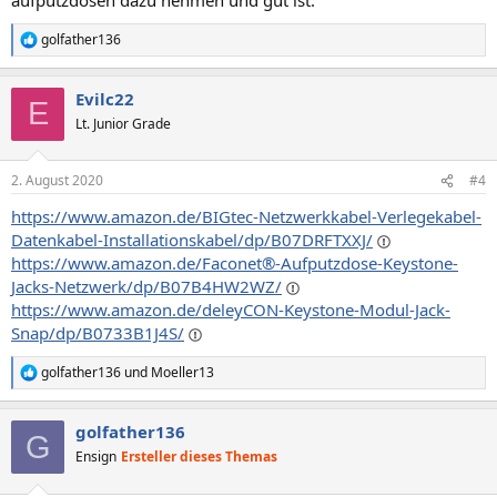
golfather136
R
e
a
Evilc22
k
E
t
Lt. Junior Grade
i
o
n
2. August 2020
#4
e
n
https://www.amazon.de/BIGtec-Netzwerkkabel-Verlegekabel-
:
Datenkabel-Installationskabel/dp/B07DRFTXXJ/
https://www.amazon.de/Faconet®-Aufputzdose-Keystone-
Jacks-Netzwerk/dp/B07B4HW2WZ/
https://www.amazon.de/deleyCON-Keystone-Modul-Jack-
Snap/dp/B0733B1J4S/
golfather136
und
Moeller13
R
e
a
golfather136
k
G
t
Ensign
Ersteller dieses Themas
i
o