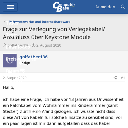
Hauptmenü
Anmelden
Heimnetzwerke und Internethardware
Ticker
Frage zur Verlegung von Verlegekabel/
Tests
Anschluss über Keystone Module
E
E
golfather136
2. August 2020
Downloads
r
r
s
s
golfather136
G
Preisvergleich
t
t
Ensign
e
e
l
l
Forum
l
l
2. August 2020
#1
e
t
Aktuelles
r
a
Hallo,
m
Empfohlene Inhalte
ich habe eine Frage, ich habe vor 13 Jahren aus Unwissenheit
Neue Beiträge
ein Patchkabel vom Wohnzimmer ins Kinderzimmer (samt
Stecker) durch eine Wand gezogen. Ich wusste nicht dass
Neueste Aktivitäten
diese Art von Kabeln für solche Einsätze zu sensibel sind, vor
Leserartikel
ein paar Tagen ist mir dann aufgefallen dass das Kabel