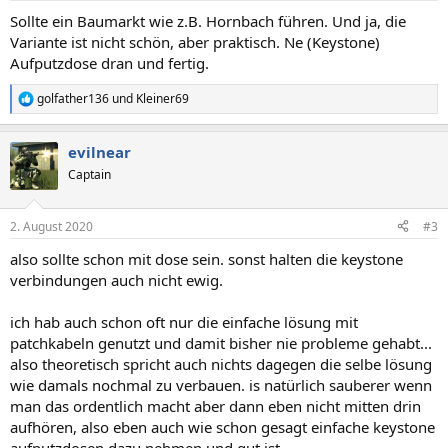
Sollte ein Baumarkt wie z.B. Hornbach führen. Und ja, die
Variante ist nicht schön, aber praktisch. Ne (Keystone)
Aufputzdose dran und fertig.
golfather136
und
Kleiner69
R
e
a
evilnear
k
t
Captain
i
o
n
2. August 2020
#3
e
n
also sollte schon mit dose sein. sonst halten die keystone
:
verbindungen auch nicht ewig.
ich hab auch schon oft nur die einfache lösung mit
patchkabeln genutzt und damit bisher nie probleme gehabt...
also theoretisch spricht auch nichts dagegen die selbe lösung
wie damals nochmal zu verbauen. is natürlich sauberer wenn
man das ordentlich macht aber dann eben nicht mitten drin
aufhören, also eben auch wie schon gesagt einfache keystone
aufputzdosen dazu nehmen und gut ist.