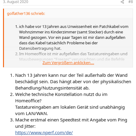
3. August 2020
#8
golfather136 schrieb:
ich habe vor 13 Jahren aus Unwissenheit ein Patchkabel vom
Wohnzimmer ins Kinderzimmer (samt Stecker) durch eine
Wand gezogen. Vor ein paar Tagen ist mir dann aufgefallen
dass das Kabel tatsächlich Probleme bei der
Datenübertragung hat.
Im Homeoffice ist mir aufgefallen das Tastatureingaben und
Mausbewegungen "Freezes" verursachten und die Befehle
Zum Vergrößern anklicken....
dann anschließend verzögert ausgelöst wurden, hatte schon
den Verdacht das es am System meines Arbeitgebers liegt.
Nach 13 Jahren kann nur der Teil außerhalb der Wand
Jetzt will ich ca. 5 Meter Verlegekabel durch die Wand ziehen
beschädigt sein. Das hängt aber von der physikalischen
und an beiden Enden ein Keystone Jack Modul anbringen,
anschließend den PC und den Router mit einem jeweils 1
Behandlung/Nutzungsintensität ab.
Meter Patchkabel an die Keystone Module anschließen.
Welche technische Konstellation nutzt du im
Homeoffice?
Tastatureingaben am lokalen Gerät sind unabhängig
vom LAN/WAN.
Mache erstmal einen Speedtest mit Angabe vom Ping
und Jitter:
https://www.nperf.com/de/