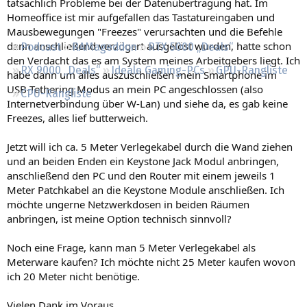
tatsächlich Probleme bei der Datenübertragung hat. Im
Regeln
Homeoffice ist mir aufgefallen das Tastatureingaben und
Mausbewegungen "Freezes" verursachten und die Befehle
dann anschließend verzögert ausgelöst wurden, hatte schon
Podcast
RAMageddon
RTX 5000 „Deals“
den Verdacht das es am System meines Arbeitgebers liegt. Ich
RX 9000 „Deals“
Ideale Gaming-PCs
GPU-Rangliste
habe dann um alles auszuschließen mein Smartphone im
USB-Tethering Modus an mein PC angeschlossen (also
CPU-Rangliste
Internetverbindung über W-Lan) und siehe da, es gab keine
Freezes, alles lief butterweich.
Jetzt will ich ca. 5 Meter Verlegekabel durch die Wand ziehen
und an beiden Enden ein Keystone Jack Modul anbringen,
anschließend den PC und den Router mit einem jeweils 1
Meter Patchkabel an die Keystone Module anschließen. Ich
möchte ungerne Netzwerkdosen in beiden Räumen
anbringen, ist meine Option technisch sinnvoll?
Noch eine Frage, kann man 5 Meter Verlegekabel als
Meterware kaufen? Ich möchte nicht 25 Meter kaufen wovon
ich 20 Meter nicht benötige.
Vielen Dank im Voraus