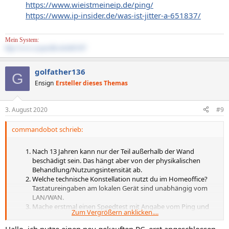
https://www.wieistmeineip.de/ping/
https://www.ip-insider.de/was-ist-jitter-a-651837/
Mein System:
http://www.sysprofile.de/id41347
golfather136
G
Ensign
Ersteller dieses Themas
3. August 2020
#9
commandobot schrieb:
Nach 13 Jahren kann nur der Teil außerhalb der Wand
beschädigt sein. Das hängt aber von der physikalischen
Behandlung/Nutzungsintensität ab.
Welche technische Konstellation nutzt du im Homeoffice?
Tastatureingaben am lokalen Gerät sind unabhängig vom
LAN/WAN.
Mache erstmal einen Speedtest mit Angabe vom Ping und
Zum Vergrößern anklicken....
Jitter:
https://www.nperf.com/de/