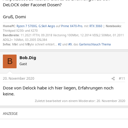
DeLOCK oder Faconet Dosen?
Gruß, Domi
HomePC:
Ryzen 7 5700G
,
G.Skill Aegis
auf
Prime X470-Pro
, mit
RTX 3060
|
Notebooks:
Thinkpad X230i und X270
Bandbreite:
11.2021 FTTH, 09.2018 Vectoring 100Mbit, 12.2014 VDSL2 50Mbit, 01.2011
ADSL2+ 16Mbit, 03.2005 DSL384
Infos:
M
b
it und M
B
yte schnell erklärt...
#2
und
#9
, das
Gartenschlauch Thema
Bob.Dig
B
Gast
20. November 2020
#11
Dose von Delock habe ich hier liegen, Erfahrungen noch
keine.
Zuletzt bearbeitet von einem Moderator:
20. November 2020