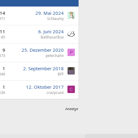
14
29. Mai 2024
971
Schlaumy
11
6. Juni 2024
145
BalthasarBux
9
25. Dezember 2020
P
073
peter.hahn
1
2. September 2018
346
BFF
1
12. Oktober 2017
C
536
crazycusti