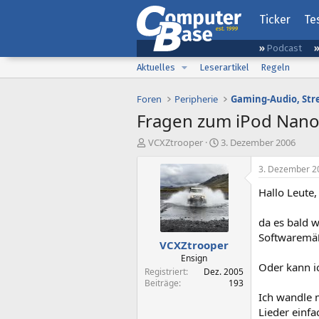
Ticker
Te
Podcast
Aktuelles
Leserartikel
Regeln
Foren
Peripherie
Fragen zum iPod Nan
E
E
VCXZtrooper
3. Dezember 2006
r
r
s
s
3. Dezember 2
t
t
Hallo Leute,
e
e
l
l
l
l
da es bald w
e
t
Softwaremä
VCXZtrooper
r
a
m
Ensign
Oder kann ic
Registriert
Dez. 2005
Beiträge
193
Ich wandle 
Lieder einf