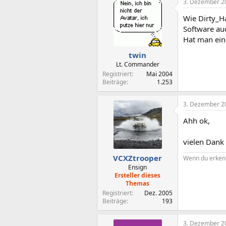
3. Dezember 2
Wie Dirty_H
Software auc
Hat man ein
twin
Lt. Commander
Registriert
Mai 2004
Beiträge
1.253
3. Dezember 2
Ahh ok,
vielen Dank f
VCXZtrooper
Wenn du erken
Ensign
Ersteller dieses
Themas
Registriert
Dez. 2005
Beiträge
193
3. Dezember 2