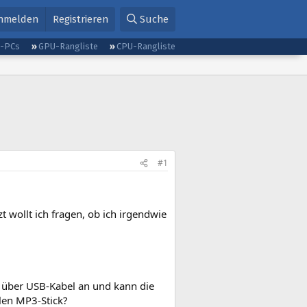
nmelden
Registrieren
Suche
g-PCs
GPU-Rangliste
CPU-Rangliste
#1
t wollt ich fragen, ob ich irgendwie
 über USB-Kabel an und kann die
len MP3-Stick?