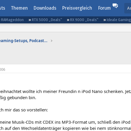
sts
Themen
Downloads
Preisvergleich
Forum
A
RAMageddon
RTX 5000 „Deals“
RX 9000 „Deals“
Ideale Gamin
Gaming-Audio, Streaming-Setups, Podcasting etc.
o
006
eihnachtet wollte ich meiner Freundin n iPod Nano schenken. Jetz
ßig gebunden bin.
h mir das so vorstellen:
meine Musik-CDs mit CDEX ins MP3-Format um, schließ den iPod
ach auf den Wechseldatenträger kopieren wie bei nem stinknorma