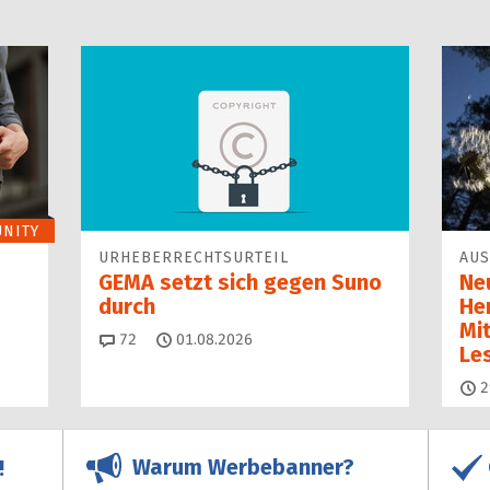
NITY
URHEBERRECHTSURTEIL
AUS
GEMA setzt sich gegen Suno
Ne
durch
He
Mi
Kommentare
72
01.08.2026
Le
2
Warum Werbebanner?
!