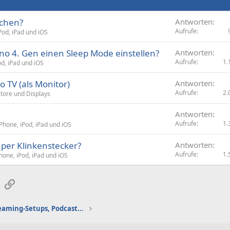
schen?
Antworten
Aufrufe
Pod, iPad und iOS
o 4. Gen einen Sleep Mode einstellen?
Antworten
Aufrufe
1.
od, iPad und iOS
 TV (als Monitor)
Antworten
Aufrufe
2.
tore und Displays
Antworten
Aufrufe
1.
iPhone, iPod, iPad und iOS
 per Klinkenstecker?
Antworten
Aufrufe
1.
hone, iPod, iPad und iOS
sApp
E-Mail
Link
Gaming-Audio, Streaming-Setups, Podcasting etc.