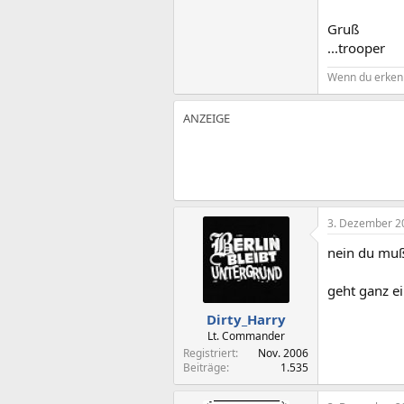
Gruß
...trooper
Wenn du erken
3. Dezember 2
nein du mußt
geht ganz ein
Dirty_Harry
Lt. Commander
Registriert
Nov. 2006
Beiträge
1.535