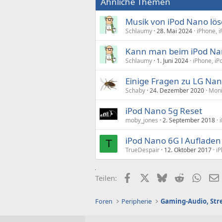
Ähnliche Themen
Musik von iPod Nano lö
Schlaumy
28. Mai 2024
iPhone, i
Kann man beim iPod Nan
Schlaumy
1. Juni 2024
iPhone, iP
Einige Fragen zu LG Nano
Schaby
24. Dezember 2020
Moni
iPod Nano 5g Reset
moby_jones
2. September 2018
iPod Nano 6G l Aufladen
T
TrueDespair
12. Oktober 2017
iP
Facebook
X (Twitter)
Bluesky
Reddit
What
Teilen:
Foren
Peripherie