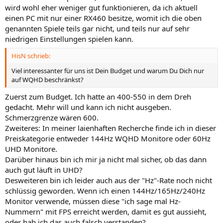
wird wohl eher weniger gut funktionieren, da ich aktuell
einen PC mit nur einer RX460 besitze, womit ich die oben
genannten Spiele teils gar nicht, und teils nur auf sehr
niedrigen Einstellungen spielen kann.
HisN schrieb:
Viel interessanter für uns ist Dein Budget und warum Du Dich nur
auf WQHD beschränkst?
Zuerst zum Budget. Ich hatte an 400-550 in dem Dreh
gedacht. Mehr will und kann ich nicht ausgeben.
Schmerzgrenze wären 600.
Zweiteres: In meiner laienhaften Recherche finde ich in dieser
Preiskategorie entweder 144Hz WQHD Monitore oder 60Hz
UHD Monitore.
Darüber hinaus bin ich mir ja nicht mal sicher, ob das dann
auch gut läuft in UHD?
Desweiteren bin ich leider auch aus der "Hz"-Rate noch nicht
schlüssig geworden. Wenn ich einen 144Hz/165Hz/240Hz
Monitor verwende, müssen diese "ich sage mal Hz-
Nummern" mit FPS erreicht werden, damit es gut aussieht,
oder hab ich das auch falsch verstanden?