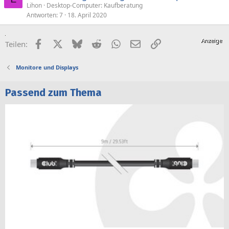
Lihon
Desktop-Computer: Kaufberatung
Antworten
7
18. April 2020
Facebook
X (Twitter)
Bluesky
Reddit
WhatsApp
E-Mail
Link
Teilen:
Monitore und Displays
Passend zum Thema