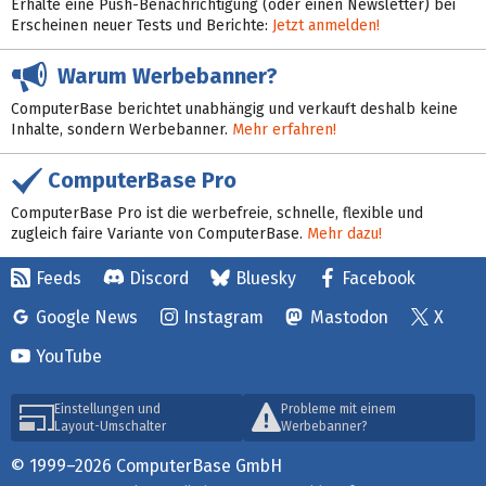
Erhalte eine Push-Benachrichtigung (oder einen Newsletter) bei
Erscheinen neuer Tests und Berichte:
Jetzt anmelden!
Warum Werbebanner?
ComputerBase berichtet unabhängig und verkauft deshalb keine
Inhalte, sondern Werbebanner.
Mehr erfahren!
ComputerBase Pro
ComputerBase Pro ist die werbefreie, schnelle, flexible und
zugleich faire Variante von ComputerBase.
Mehr dazu!
Feeds
Discord
Bluesky
Facebook
Google News
Instagram
Mastodon
X
YouTube
Einstellungen und
Probleme mit einem
Layout-Umschalter
Werbebanner?
© 1999–2026 ComputerBase GmbH