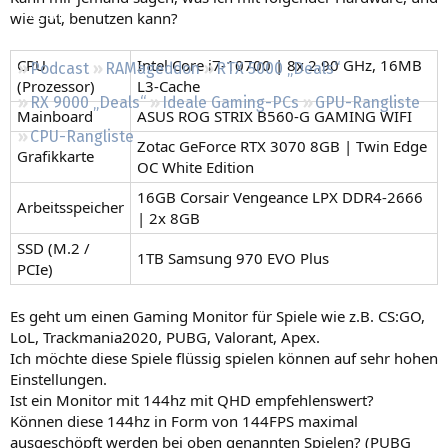
Regeln
wie gut, benutzen kann?
CPU
Intel Core i7-10700 | 8x 2.90 GHz, 16MB
Podcast
RAMageddon
RTX 5000 „Deals“
(Prozessor)
L3-Cache
RX 9000 „Deals“
Ideale Gaming-PCs
GPU-Rangliste
Mainboard
ASUS ROG STRIX B560-G GAMING WIFI
CPU-Rangliste
Zotac GeForce RTX 3070 8GB | Twin Edge
Grafikkarte
OC White Edition
16GB Corsair Vengeance LPX DDR4-2666
Arbeitsspeicher
| 2x 8GB
SSD (M.2 /
1TB Samsung 970 EVO Plus
PCIe)
Es geht um einen Gaming Monitor für Spiele wie z.B. CS:GO,
LoL, Trackmania2020, PUBG, Valorant, Apex.
Ich möchte diese Spiele flüssig spielen können auf sehr hohen
Einstellungen.
Ist ein Monitor mit 144hz mit QHD empfehlenswert?
Können diese 144hz in Form von 144FPS maximal
ausgeschöpft werden bei oben genannten Spielen? (PUBG