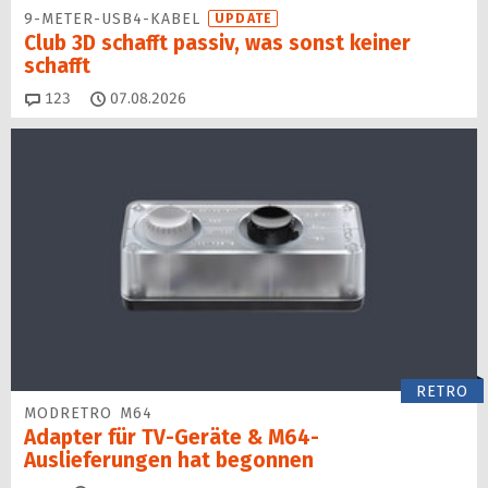
9-METER-USB4-KABEL
UPDATE
Club 3D schafft passiv, was sonst keiner
schafft
Kommentare
123
07.08.2026
RETRO
MODRETRO M64
Adapter für TV-Geräte & M64-
Auslieferungen hat begon­nen