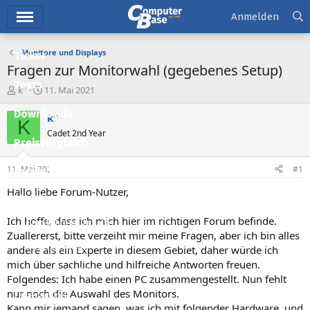
Hauptmenü
Anmelden
Monitore und Displays
Ticker
Fragen zur Monitorwahl (gegebenes Setup)
Tests
E
E
k''
11. Mai 2021
r
r
Downloads
s
s
k''
K
t
t
Cadet 2nd Year
e
e
Preisvergleich
l
l
l
l
11. Mai 2021
#1
Forum
e
t
r
a
Hallo liebe Forum-Nutzer,
Aktuelles
m
Ich hoffe, dass ich mich hier im richtigen Forum befinde.
Empfohlene Inhalte
Zuallererst, bitte verzeiht mir meine Fragen, aber ich bin alles
Neue Beiträge
andere als ein Experte in diesem Gebiet, daher würde ich
mich über sachliche und hilfreiche Antworten freuen.
Neueste Aktivitäten
Folgendes: Ich habe einen PC zusammengestellt. Nun fehlt
nur noch die Auswahl des Monitors.
Leserartikel
Kann mir jemand sagen, was ich mit folgender Hardware, und