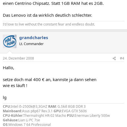
einen Centrino Chipsatz. Statt 1GB RAM hat es 2GB.
Das Lenovo ist da wirklich deutlich schlechter.
I'd love to live without the constant fear and endless doubt.
grandcharles
Lt. Commander
24. Dezember 2008
#4
Hallo,
setze doch mal 400 € an, kannste ja dann sehen
wie es läuft !
lg
CPU:
Intel i5-2500k@3,3GHZ
RAM:
G.Skill 8GB DDR 3
Mainboard:
Asus p8p67 Rev.3.1
GPU:
EVGA GTX 560ti
CPU-Kühler:
Thermalright HR-02 Macho
PSU:
Enermax Liberty 500w
Gehäuse:
Lian Li PC 7se
OS:
Windows 7 64 Professional