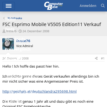
Hauptmenü
Anmelden
Notebooks
Ticker
FSC Esprimo Mobile V5505 Edition11 Verkauf
Tests
E
E
fritte76
24. Dezember 2008
r
r
Downloads
s
s
fritte76
t
t
Vice Admiral
e
e
Preisvergleich
l
l
l
l
24. Dezember 2008
#1
Forum
e
t
r
a
Hallo ! Ich hoffe das passt hier hin.
Aktuelles
m
Ich möchte gerne dieses Gerät verkaufen allerdings bin ich
Empfohlene Inhalte
mir nicht sicher was eine Angemessener Preis ist.
Neue Beiträge
http://geizhals.at/deutschland/a295698.html
Neueste Aktivitäten
Die Kiste ist genau 1 Jahr alt und dazu gibt es noch eine
Leserartikel
Original FSC Notebooktasche.