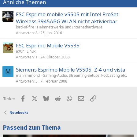
Ähnliche Themen
FSC Esprimo mobile v5505 mit Intel ProSet
Wireless 3945ABG WLAN nicht aktivierbar
lord-of-fire
Heimnetzwerke und Internethardware
Antworten
8
25. Juni 2016
FSC Esprimo Mobile V5535
aX0r
Linux
Antworten
1
24. Oktober 2008
Siemens Esprimo Mobile V5505, Z-4 und vista
M
mannimmond
Gaming-Audio, Streaming-Setups, Podcasting etc.
Antworten
3
7. Februar 2008
Facebook
X (Twitter)
Bluesky
Reddit
WhatsApp
E-Mail
Link
Teilen:
Notebooks
Passend zum Thema