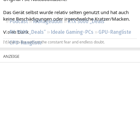
Regeln
Das Gerät selbst wurde relativ selten genutzt und hat auch
keine Beschädigungen oder irgendwelche Kratzer/Macken.
Podcast
RAMageddon
RTX 5000 „Deals“
Vielen Dank
RX 9000 „Deals“
Ideale Gaming-PCs
GPU-Rangliste
I'd love to live without the constant fear and endless doubt.
CPU-Rangliste