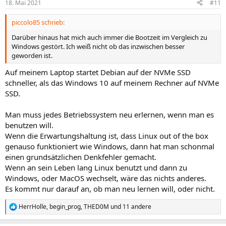
18. Mai 2021
#11
e
n
piccolo85 schrieb:
:
Darüber hinaus hat mich auch immer die Bootzeit im Vergleich zu
Windows gestört. Ich weiß nicht ob das inzwischen besser
geworden ist.
Auf meinem Laptop startet Debian auf der NVMe SSD
schneller, als das Windows 10 auf meinem Rechner auf NVMe
SSD.
Man muss jedes Betriebssystem neu erlernen, wenn man es
benutzen will.
Wenn die Erwartungshaltung ist, dass Linux out of the box
genauso funktioniert wie Windows, dann hat man schonmal
einen grundsätzlichen Denkfehler gemacht.
Wenn an sein Leben lang Linux benutzt und dann zu
Windows, oder MacOS wechselt, wäre das nichts anderes.
Es kommt nur darauf an, ob man neu lernen will, oder nicht.
HerrHolle
,
begin_prog
,
THED0M
und 11 andere
R
e