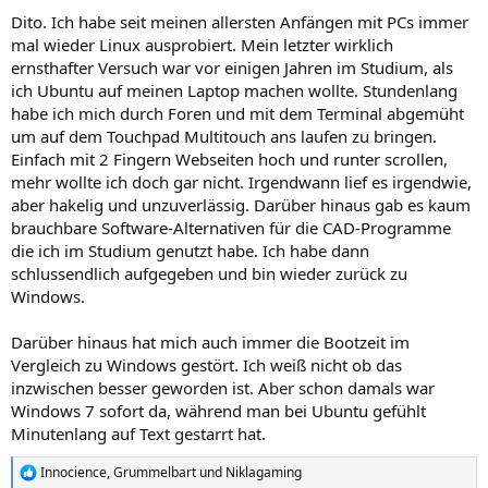
Dito. Ich habe seit meinen allersten Anfängen mit PCs immer
mal wieder Linux ausprobiert. Mein letzter wirklich
ernsthafter Versuch war vor einigen Jahren im Studium, als
ich Ubuntu auf meinen Laptop machen wollte. Stundenlang
habe ich mich durch Foren und mit dem Terminal abgemüht
um auf dem Touchpad Multitouch ans laufen zu bringen.
Einfach mit 2 Fingern Webseiten hoch und runter scrollen,
mehr wollte ich doch gar nicht. Irgendwann lief es irgendwie,
aber hakelig und unzuverlässig. Darüber hinaus gab es kaum
brauchbare Software-Alternativen für die CAD-Programme
die ich im Studium genutzt habe. Ich habe dann
schlussendlich aufgegeben und bin wieder zurück zu
Windows.
Darüber hinaus hat mich auch immer die Bootzeit im
Vergleich zu Windows gestört. Ich weiß nicht ob das
inzwischen besser geworden ist. Aber schon damals war
Windows 7 sofort da, während man bei Ubuntu gefühlt
Minutenlang auf Text gestarrt hat.
Innocience
,
Grummelbart
und
Niklagaming
R