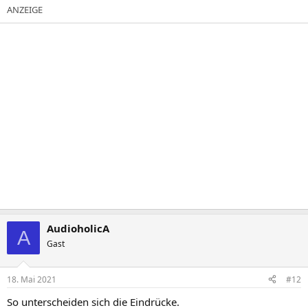
a
k
t
i
o
n
e
n
:
AudioholicA
A
Gast
18. Mai 2021
#12
So unterscheiden sich die Eindrücke.