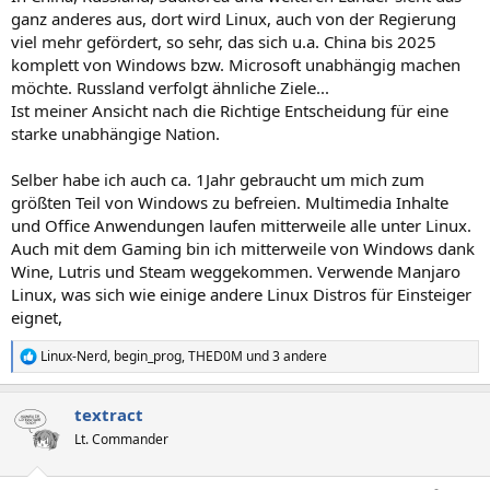
ganz anderes aus, dort wird Linux, auch von der Regierung
viel mehr gefördert, so sehr, das sich u.a. China bis 2025
komplett von Windows bzw. Microsoft unabhängig machen
möchte. Russland verfolgt ähnliche Ziele...
Ist meiner Ansicht nach die Richtige Entscheidung für eine
starke unabhängige Nation.
Selber habe ich auch ca. 1Jahr gebraucht um mich zum
größten Teil von Windows zu befreien. Multimedia Inhalte
und Office Anwendungen laufen mitterweile alle unter Linux.
Auch mit dem Gaming bin ich mitterweile von Windows dank
Wine, Lutris und Steam weggekommen. Verwende Manjaro
Linux, was sich wie einige andere Linux Distros für Einsteiger
eignet,
Linux-Nerd
,
begin_prog
,
THED0M
und 3 andere
R
e
a
textract
k
t
Lt. Commander
i
o
n