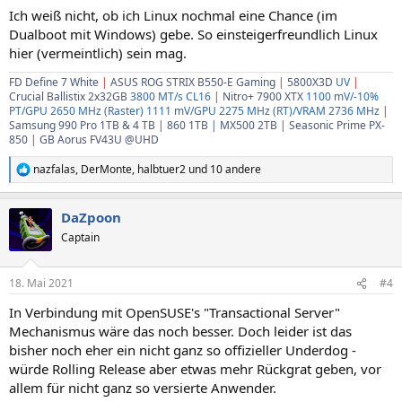
Ich weiß nicht, ob ich Linux nochmal eine Chance (im
Dualboot mit Windows) gebe. So einsteigerfreundlich Linux
hier (vermeintlich) sein mag.
FD Define 7 White
|
ASUS ROG STRIX B550-E Gaming
|
5800X3D
UV
|
Crucial Ballistix
2x32GB
3800 MT/s CL16
|
Nitro+ 7900 XTX
1100 mV/-10%
PT/GPU 2650 MHz (Raster) 1111 mV/GPU 2275 MHz (RT)/VRAM 2736 MHz
|
Samsung 990 Pro 1TB & 4 TB | 860 1TB | MX500 2TB
|
Seasonic Prime PX-
850
|
GB Aorus FV43U @UHD
nazfalas
,
DerMonte
,
halbtuer2
und 10 andere
R
e
a
DaZpoon
k
t
Captain
i
o
n
18. Mai 2021
#4
e
n
In Verbindung mit OpenSUSE's "Transactional Server"
:
Mechanismus wäre das noch besser. Doch leider ist das
bisher noch eher ein nicht ganz so offizieller Underdog -
würde Rolling Release aber etwas mehr Rückgrat geben, vor
allem für nicht ganz so versierte Anwender.