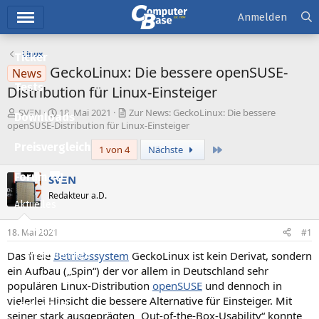
Hauptmenü
Anmelden
Linux
Ticker
GeckoLinux: Die bessere openSUSE-
News
Tests
Distribution für Linux-Einsteiger
E
E
SVΞN
18. Mai 2021
Zur News: GeckoLinux: Die bessere
Downloads
r
r
openSUSE-Distribution für Linux-Einsteiger
s
s
Preisvergleich
Letzte
1 von 4
Nächste
t
t
e
e
l
l
Forum
SVΞN
l
l
Redakteur a.D.
e
t
Aktuelles
r
a
m
Empfohlene Inhalte
18. Mai 2021
#1
Das freie
Betriebssystem
GeckoLinux ist kein Derivat, sondern
Neue Beiträge
ein Aufbau („Spin“) der vor allem in Deutschland sehr
Neueste Aktivitäten
populären Linux-Distribution
openSUSE
und dennoch in
vielerlei Hinsicht die bessere Alternative für Einsteiger. Mit
Leserartikel
seiner stark ausgeprägten „Out-of-the-Box-Usability“ konnte