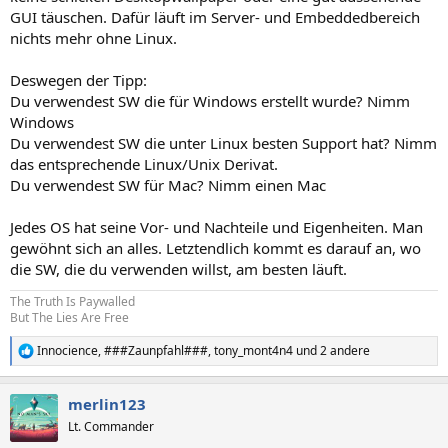
GUI täuschen. Dafür läuft im Server- und Embeddedbereich
nichts mehr ohne Linux.
Deswegen der Tipp:
Du verwendest SW die für Windows erstellt wurde? Nimm
Windows
Du verwendest SW die unter Linux besten Support hat? Nimm
das entsprechende Linux/Unix Derivat.
Du verwendest SW für Mac? Nimm einen Mac
Jedes OS hat seine Vor- und Nachteile und Eigenheiten. Man
gewöhnt sich an alles. Letztendlich kommt es darauf an, wo
die SW, die du verwenden willst, am besten läuft.
The Truth Is Paywalled
But The Lies Are Free
Innocience
,
###Zaunpfahl###
,
tony_mont4n4
und 2 andere
R
e
a
merlin123
k
t
Lt. Commander
i