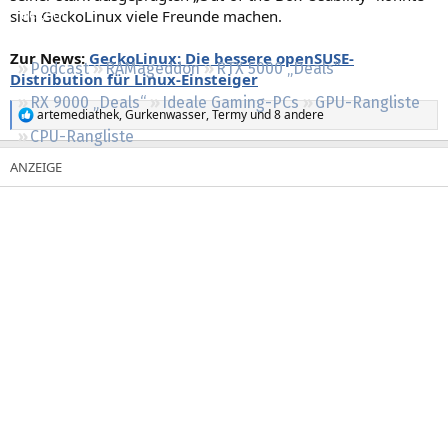
sich GeckoLinux viele Freunde machen.
Regeln
Zur News:
GeckoLinux: Die bessere openSUSE-
Podcast
RAMageddon
RTX 5000 „Deals“
Distribution für Linux-Einsteiger
RX 9000 „Deals“
Ideale Gaming-PCs
GPU-Rangliste
artemediathek
,
Gurkenwasser
,
Termy
und 8 andere
R
CPU-Rangliste
e
a
k
t
i
o
n
e
n
: