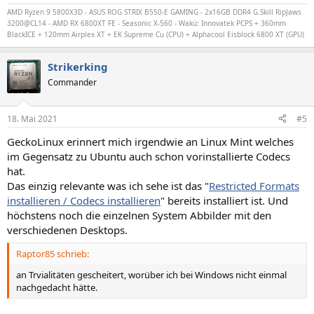
AMD Ryzen 9 5800X3D - ASUS ROG STRIX B550-E GAMING - 2x16GB DDR4 G.Skill RipJaws
3200@CL14 - AMD RX 6800XT FE -
Seasonic X-560
- Wakü: Innovatek PCPS + 360mm
BlackICE + 120mm Airplex XT + EK Supreme Cu (CPU) + Alphacool Eisblock 6800 XT (GPU)
Strikerking
Commander
18. Mai 2021
#5
GeckoLinux erinnert mich irgendwie an Linux Mint welches
im Gegensatz zu Ubuntu auch schon vorinstallierte Codecs
hat.
Das einzig relevante was ich sehe ist das "
Restricted Formats
installieren / Codecs installieren
" bereits installiert ist. Und
höchstens noch die einzelnen System Abbilder mit den
verschiedenen Desktops.
Raptor85 schrieb:
an Trvialitäten gescheitert, worüber ich bei Windows nicht einmal
nachgedacht hätte.