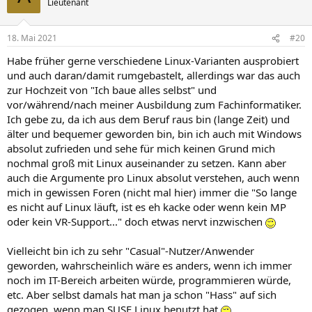
Lieutenant
18. Mai 2021
#20
Habe früher gerne verschiedene Linux-Varianten ausprobiert
und auch daran/damit rumgebastelt, allerdings war das auch
zur Hochzeit von "Ich baue alles selbst" und
vor/während/nach meiner Ausbildung zum Fachinformatiker.
Ich gebe zu, da ich aus dem Beruf raus bin (lange Zeit) und
älter und bequemer geworden bin, bin ich auch mit Windows
absolut zufrieden und sehe für mich keinen Grund mich
nochmal groß mit Linux auseinander zu setzen. Kann aber
auch die Argumente pro Linux absolut verstehen, auch wenn
mich in gewissen Foren (nicht mal hier) immer die "So lange
es nicht auf Linux läuft, ist es eh kacke oder wenn kein MP
oder kein VR-Support..." doch etwas nervt inzwischen
Vielleicht bin ich zu sehr "Casual"-Nutzer/Anwender
geworden, wahrscheinlich wäre es anders, wenn ich immer
noch im IT-Bereich arbeiten würde, programmieren würde,
etc. Aber selbst damals hat man ja schon "Hass" auf sich
gezogen, wenn man SUSE Linux benutzt hat