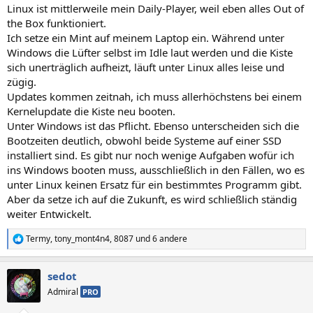
Linux ist mittlerweile mein Daily-Player, weil eben alles Out of
the Box funktioniert.
Ich setze ein Mint auf meinem Laptop ein. Während unter
Windows die Lüfter selbst im Idle laut werden und die Kiste
sich unerträglich aufheizt, läuft unter Linux alles leise und
zügig.
Updates kommen zeitnah, ich muss allerhöchstens bei einem
Kernelupdate die Kiste neu booten.
Unter Windows ist das Pflicht. Ebenso unterscheiden sich die
Bootzeiten deutlich, obwohl beide Systeme auf einer SSD
installiert sind. Es gibt nur noch wenige Aufgaben wofür ich
ins Windows booten muss, ausschließlich in den Fällen, wo es
unter Linux keinen Ersatz für ein bestimmtes Programm gibt.
Aber da setze ich auf die Zukunft, es wird schließlich ständig
weiter Entwickelt.
Termy
,
tony_mont4n4
,
8087
und 6 andere
R
e
a
sedot
k
t
Admiral
PRO
i
o