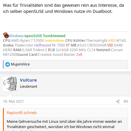
Was für Trivialitäten sind das gewesen rein aus Interesse, da
ich selber openSUSE und Windows nutze im Dualboot.
Windows
/
openSUSE
Tumbleweed
CPU
:AMD Ryzen 7 5700X
Gold Edition
CPU Kühler:
Thermalright
ARO
-M14G
Graka:
Powercolor
Hellhound
RX 7900
XT
MB:
ASUS CROSSHAIR
VIII
DARK
HERO
RAM:
G.Skill Trident Z
R
G
B
2x16GB 3200 MHz CL14
Netzteil:
Corsair
HX
1200I
Sound Card:
Creative Sound Blaster
ZxR
MujamiVice
R
e
a
Vulture
k
t
Lieutenant
i
o
n
18. Mai 2021
#6
e
n
Raptor85 schrieb:
:
Meine Gehversuche mit Linux sind über die Jahre immer wieder an
Trvialitäten gescheitert, worüber ich bei Windows nicht einmal