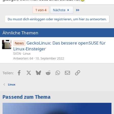
Letzte
1 von 4
Nächste
Du musst dich einloggen oder registrieren, um hier zu antworten.
Ähnliche Themen
GeckoLinux: Das bessere openSUSE für
News
Linux-Einsteiger
SVΞN
Linux
Antworten
64
10. September 2022
Facebook
X (Twitter)
Bluesky
Reddit
WhatsApp
E-Mail
Link
Teilen:
Linux
Passend zum Thema