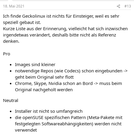
n
18. Mai 2021
#13
e
n
Ich finde Geckolinux ist nichts für Einsteiger, weil es sehr
:
speziell gebaut ist.
Kurze Liste aus der Erinnerung, vielleicht hat sich inzwischen
irgendetwas verändert, deshalb bitte nicht als Referenz
denken.
Pro
Images sind kleiner
notwendige Repos (wie Codecs) schon eingebunden ->
geht beim Original sehr flott
Chrome, Skype, Nvidia schon an Bord -> muss beim
Original nachgeholt werden
Neutral
Installer ist nicht so umfangreich
die openSUSE spezifischen Pattern (Meta-Pakete mit
festgelegten Softwareabhängigkeiten) werden nicht
verwendet