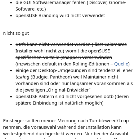
die GUI Softwaremanager fehlen (Discover, Gnome-
Software, etc.)
openSUSE Branding wird nicht verwendet
Nicht so gut
Btrfs kann nicht verwendet werden (lässt Calamares
Installer wohl nicht zu) womit die openSUSE
spezifischen Vorteile (snapper) verschwinden
(inzwischen default in den Rolling-Editionen –
Quelle
)
einige der Desktop-Umgebungen sind tendenziell eher
testing
(Budgie, Pantheon) weil Maintainer nicht
vorhanden sind oder nur langsamer vorankommen als
die jeweiligen „Original-Entwickler“
openSUSE Pattern sind nicht vorgesehen ootb (deren
spätere Einbindung ist natürlich möglich)
Einsteiger sollten meiner Meinung nach Tumbleweed/Leap
nehmen, die Vorauswahl während der Installation kann
weitestgehend durchgeklickt werden. Nur bei der Auswahl