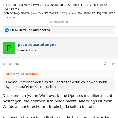
SilverStone Fara H1 M
| Ryzen 7 3700X | Noctua NH-U12S | Asus TUF B450M-PRO Gaming |
G.Skill Flare X
16GB DDR4 @ 3200Mhz | Asus Dual RX 6700 XT 12GB |crucial mx500 128Gb/2TB | BQ PP10 500W
| AOC C24G1
Macbook Air M1
Linux-Nerd
und
AudioholicA
R
e
a
pseudopseudonym
k
P
t
Fleet Admiral
i
o
n
18. Mai 2021
#16
e
n
AudioholicA schrieb:
:
Ebenso unterscheiden sich die Bootzeiten deutlich, obwohl beide
Systeme auf einer SSD installiert sind.
Das kann ich (wenn Windows keine Updates installiert) nicht
bestätigen, die nehmen sich beide nichts. Allerdings ist mein
Windows auch recht jungfräulich, da selten benutzt.
Ansonsten kann ich die Probleme, die hier genannt wurden,