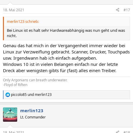
o
n
18. Mai 2021
#17
e
n
merlin123 schrieb:
:
Bei Linux ist es halt sehr Hardwareabhängig was nun geht und was
nicht.
Genau das hat mich in der Vergangenheit immer wieder bei
Linux zur Verzweiflung gebracht. Scanner, Drucker, Touchpads
usw. Irgendwann hab ich einfach aufgegeben.
Windows 10 ist in vielen Belangen einfach nur der letzte
Dreck aber wenigsten gibts für (fast) alles einen Treiber.
Only Argonians can breath underwater.
-Floyd of Riften
piccolo85
und
merlin123
R
e
a
merlin123
k
t
Lt. Commander
i
o
n
18. Mai 2021
#18