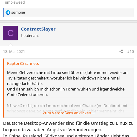
Tumbleweed
semone
R
e
a
ContractSlayer
k
C
t
Lieutenant
i
o
n
18. Mai 2021
#10
e
n
Raptor85 schrieb:
:
Meine Gehversuche mit Linux sind über die Jahre immer wieder an
Trvialitäten gescheitert, worüber ich bei Windows nicht einmal
nachgedacht hätte.
Und dann sah ich mich schon in Foren wühlen und irgendwelche
Code-Zeilen studieren.
Ich weiß nicht, ob ich Linux nochmal eine Chance (im Dualboot mit
Windows) gebe. So einsteigerfreundlich Linux hier (vermeintlich)
Zum Vergrößern anklicken....
sein mag.
Deutsche Desktop-Anwender sind für die Umstieg zu Linux zu
bequem bzw. haben Angst vor Veränderungen.
In China, Russland, Südkorea und weiteren Länder sieht das