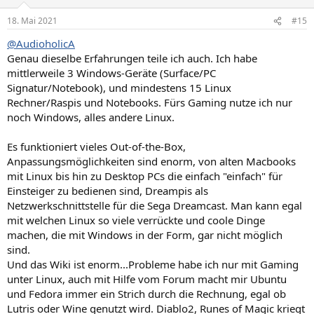
o
n
18. Mai 2021
#15
e
n
@AudioholicA
:
Genau dieselbe Erfahrungen teile ich auch. Ich habe
mittlerweile 3 Windows-Geräte (Surface/PC
Signatur/Notebook), und mindestens 15 Linux
Rechner/Raspis und Notebooks. Fürs Gaming nutze ich nur
noch Windows, alles andere Linux.
Es funktioniert vieles Out-of-the-Box,
Anpassungsmöglichkeiten sind enorm, von alten Macbooks
mit Linux bis hin zu Desktop PCs die einfach "einfach" für
Einsteiger zu bedienen sind, Dreampis als
Netzwerkschnittstelle für die Sega Dreamcast. Man kann egal
mit welchen Linux so viele verrückte und coole Dinge
machen, die mit Windows in der Form, gar nicht möglich
sind.
Und das Wiki ist enorm...Probleme habe ich nur mit Gaming
unter Linux, auch mit Hilfe vom Forum macht mir Ubuntu
und Fedora immer ein Strich durch die Rechnung, egal ob
Lutris oder Wine genutzt wird. Diablo2, Runes of Magic kriegt