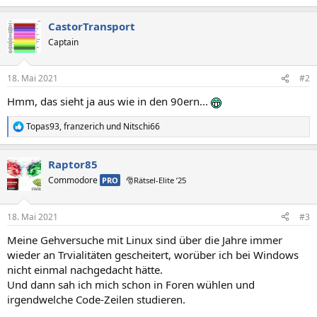
CastorTransport
Captain
18. Mai 2021
#2
Hmm, das sieht ja aus wie in den 90ern...
Topas93
,
franzerich
und
Nitschi66
R
e
a
Raptor85
k
t
Commodore
PRO
🎅Rätsel-Elite ’25
i
o
n
18. Mai 2021
#3
e
n
Meine Gehversuche mit Linux sind über die Jahre immer
:
wieder an Trvialitäten gescheitert, worüber ich bei Windows
nicht einmal nachgedacht hätte.
Und dann sah ich mich schon in Foren wühlen und
irgendwelche Code-Zeilen studieren.