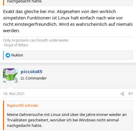
nachgedacht hätte.
Exakt das gleiche bei mir. Abgesehen von den wirklich
simpelsten Funktionen ist Linux halt einfach nach wie vor
nicht einsteigerfreundlich. Wird es wahrscheinlich auf niemals
werden.
Only Argonians can breath underwater.
-Floyd of Riften
Nuklon
R
e
a
piccolo85
k
t
Lt. Commander
i
o
n
18. Mai 2021
#7
e
n
Raptor85 schrieb:
:
Meine Gehversuche mit Linux sind über die Jahre immer wieder an
Trvialitäten gescheitert, worüber ich bei Windows nicht einmal
nachgedacht hätte.