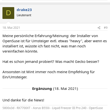
e
a
drake23
k
D
t
Lieutenant
i
o
n
18. Mai 2021
#9
e
n
Meine persönliche Erfahrung/Meinung: der Installer von
:
OpenSuse ist für Umsteiger evtl. etwas "heavy", aber wenn es
installiert ist, wüsste ich fast nicht, was man noch
vereinfachen könnte.
Hat es schon jemand probiert? Was macht Gecko besser?
Ansonsten ist Mint immer noch meine Empfehlung für
Ein/Umsteiger.
Ergänzung
(
18. Mai 2021
)
Und danke für die News!
5800x3d - RX7700XT - Aorus B550i - Liquid Freezer III Pro 240 - OpenSuse