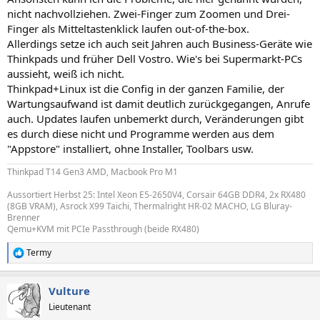
nicht nachvollziehen. Zwei-Finger zum Zoomen und Drei-
Finger als Mitteltastenklick laufen out-of-the-box.
Allerdings setze ich auch seit Jahren auch Business-Geräte wie
Thinkpads und früher Dell Vostro. Wie's bei Supermarkt-PCs
aussieht, weiß ich nicht.
Thinkpad+Linux ist die Config in der ganzen Familie, der
Wartungsaufwand ist damit deutlich zurückgegangen, Anrufe
auch. Updates laufen unbemerkt durch, Veränderungen gibt
es durch diese nicht und Programme werden aus dem
"Appstore" installiert, ohne Installer, Toolbars usw.
Thinkpad T14 Gen3 AMD, Macbook Pro M1
Aussortiert Herbst 25: Intel Xeon E5-2650V4, Corsair 64GB DDR4, 2x RX480
(8GB VRAM), Asrock X99 Taichi, Thermalright HR-02 MACHO, LG Bluray-
Brenner
Qemu+KVM mit PCIe Passthrough (beide RX480)
Termy
R
e
a
Vulture
k
t
Lieutenant
i