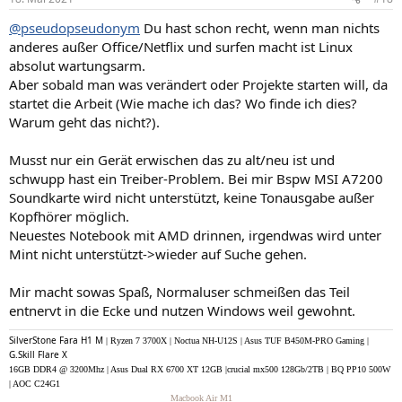
e
n
@pseudopseudonym
Du hast schon recht, wenn man nichts
:
anderes außer Office/Netflix und surfen macht ist Linux
absolut wartungsarm.
Aber sobald man was verändert oder Projekte starten will, da
startet die Arbeit (Wie mache ich das? Wo finde ich dies?
Warum geht das nicht?).
Musst nur ein Gerät erwischen das zu alt/neu ist und
schwupp hast ein Treiber-Problem. Bei mir Bspw MSI A7200
Soundkarte wird nicht unterstützt, keine Tonausgabe außer
Kopfhörer möglich.
Neuestes Notebook mit AMD drinnen, irgendwas wird unter
Mint nicht unterstützt->wieder auf Suche gehen.
Mir macht sowas Spaß, Normaluser schmeißen das Teil
entnervt in die Ecke und nutzen Windows weil gewohnt.
SilverStone Fara H1 M
| Ryzen 7 3700X | Noctua NH-U12S | Asus TUF B450M-PRO Gaming |
G.Skill Flare X
16GB DDR4 @ 3200Mhz | Asus Dual RX 6700 XT 12GB |crucial mx500 128Gb/2TB | BQ PP10 500W
| AOC C24G1
Macbook Air M1