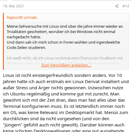
n
18. Mai 2021
#14
e
n
Raptor85 schrieb:
:
Meine Gehversuche mit Linux sind über die Jahre immer wieder an
Trvialitäten gescheitert, worüber ich bei Windows nicht einmal
nachgedacht hätte.
Und dann sah ich mich schon in Foren wühlen und irgendwelche
Code-Zeilen studieren.
Ich weiß nicht, ob ich Linux nochmal eine Chance (im Dualboot mit
Windows) gebe. So einsteigerfreundlich Linux hier (vermeintlich)
Zum Vergrößern anklicken....
sein mag.
Linux ist nicht einsteigerfreundlich sondern anders. Vor 10
Jahren hatte ich auch erstmals ein Linux Derivat installiert und
außer Stress und Ärger nichts gewonnen. Inzwischen nutze
ich Ubuntu regelmäßig und komme gut mit zurecht. Man
gewöhnt sich mit der Zeit dran, dass man fast alles über das
Terminal konfigurieren muss. Es ist letztendlich immer noch
ein OS, was keine Relevanz im Desktopmarkt hat. Menüs zum
durchklicken sind da nicht vorgesehen (und von den
"Jüngern" gefühlt auch nicht gewollt). Darüber können auch
keine schicken Desktopwallpaper oder eine gut aussehende