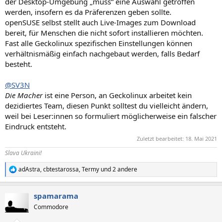
der Desktop-Umgebung „muss“ eine Auswahl getroffen
werden, insofern es da Präferenzen geben sollte.
openSUSE selbst stellt auch Live-Images zum Download
bereit, für Menschen die nicht sofort installieren möchten.
Fast alle Geckolinux spezifischen Einstellungen können
verhältnismäßig einfach nachgebaut werden, falls Bedarf
besteht.
@SV3N
Die Macher
ist eine Person, an Geckolinux arbeitet kein
dezidiertes Team, diesen Punkt solltest du vielleicht ändern,
weil bei Leser:innen so formuliert möglicherweise ein falscher
Eindruck entsteht.
Zuletzt bearbeitet:
18. Mai 2021
Slava Ukraini!
adAstra
,
cbtestarossa
,
Termy
und 2 andere
R
e
a
spamarama
k
t
Commodore
i
o