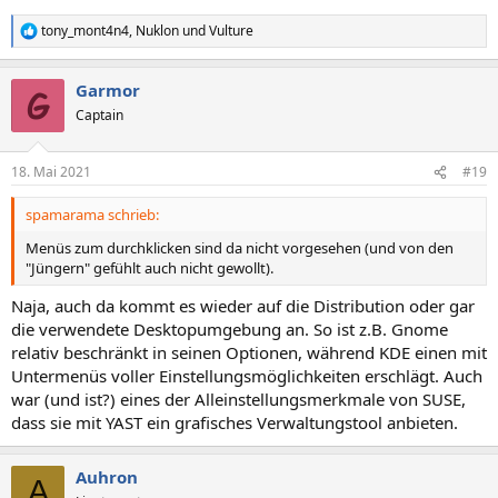
tony_mont4n4
,
Nuklon
und
Vulture
R
e
a
Garmor
k
t
Captain
i
o
n
18. Mai 2021
#19
e
n
spamarama schrieb:
:
Menüs zum durchklicken sind da nicht vorgesehen (und von den
"Jüngern" gefühlt auch nicht gewollt).
Naja, auch da kommt es wieder auf die Distribution oder gar
die verwendete Desktopumgebung an. So ist z.B. Gnome
relativ beschränkt in seinen Optionen, während KDE einen mit
Untermenüs voller Einstellungsmöglichkeiten erschlägt. Auch
war (und ist?) eines der Alleinstellungsmerkmale von SUSE,
dass sie mit YAST ein grafisches Verwaltungstool anbieten.
Auhron
A