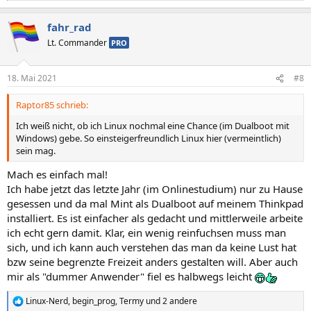
e
a
fahr_rad
k
t
Lt. Commander
PRO
i
o
n
18. Mai 2021
#8
e
n
Raptor85 schrieb:
:
Ich weiß nicht, ob ich Linux nochmal eine Chance (im Dualboot mit
Windows) gebe. So einsteigerfreundlich Linux hier (vermeintlich)
sein mag.
Mach es einfach mal!
Ich habe jetzt das letzte Jahr (im Onlinestudium) nur zu Hause
gesessen und da mal Mint als Dualboot auf meinem Thinkpad
installiert. Es ist einfacher als gedacht und mittlerweile arbeite
ich echt gern damit. Klar, ein wenig reinfuchsen muss man
sich, und ich kann auch verstehen das man da keine Lust hat
bzw seine begrenzte Freizeit anders gestalten will. Aber auch
mir als "dummer Anwender" fiel es halbwegs leicht
Linux-Nerd
,
begin_prog
,
Termy
und 2 andere
R