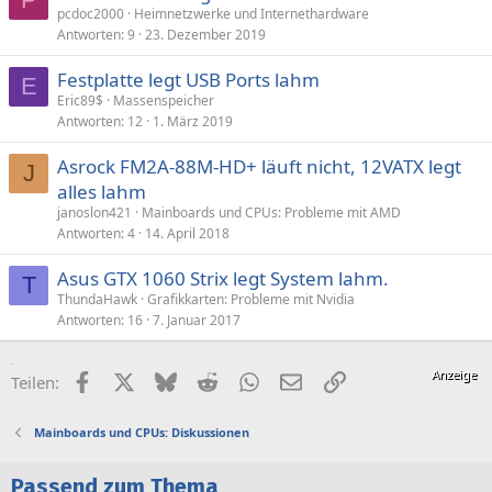
pcdoc2000
Heimnetzwerke und Internethardware
Antworten
9
23. Dezember 2019
Festplatte legt USB Ports lahm
E
Eric89$
Massenspeicher
Antworten
12
1. März 2019
Asrock FM2A-88M-HD+ läuft nicht, 12VATX legt
J
alles lahm
janoslon421
Mainboards und CPUs: Probleme mit AMD
Antworten
4
14. April 2018
Asus GTX 1060 Strix legt System lahm.
T
ThundaHawk
Grafikkarten: Probleme mit Nvidia
Antworten
16
7. Januar 2017
Facebook
X (Twitter)
Bluesky
Reddit
WhatsApp
E-Mail
Link
Teilen:
Mainboards und CPUs: Diskussionen
Passend zum Thema