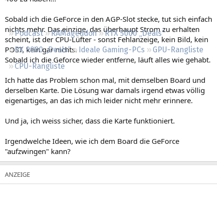
Regeln
Sobald ich die GeForce in den AGP-Slot stecke, tut sich einfach
nichts mehr. Das einzige, das überhaupt Strom zu erhalten
Podcast
RAMageddon
RTX 5000 „Deals“
scheint, ist der CPU-Lüfter - sonst Fehlanzeige, kein Bild, kein
POST, kein gar nichts.
RX 9000 „Deals“
Ideale Gaming-PCs
GPU-Rangliste
Sobald ich die Geforce wieder entferne, läuft alles wie gehabt.
CPU-Rangliste
Ich hatte das Problem schon mal, mit demselben Board und
derselben Karte. Die Lösung war damals irgend etwas völlig
eigenartiges, an das ich mich leider nicht mehr erinnere.
Und ja, ich weiss sicher, dass die Karte funktioniert.
Irgendwelche Ideen, wie ich dem Board die GeForce
"aufzwingen" kann?