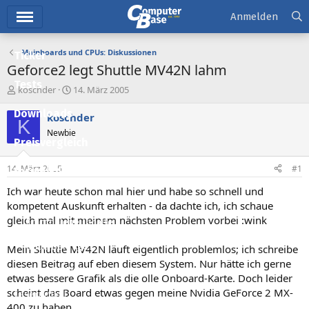
Hauptmenü
Anmelden
Mainboards und CPUs: Diskussionen
Ticker
Geforce2 legt Shuttle MV42N lahm
Tests
E
E
koschder
14. März 2005
r
r
Downloads
s
s
koschder
K
t
t
Newbie
e
e
Preisvergleich
l
l
l
l
14. März 2005
#1
Forum
e
t
r
a
Ich war heute schon mal hier und habe so schnell und
Aktuelles
m
kompetent Auskunft erhalten - da dachte ich, ich schaue
gleich mal mit meinem nächsten Problem vorbei :wink
Empfohlene Inhalte
Neue Beiträge
Mein Shuttle MV42N läuft eigentlich problemlos; ich schreibe
diesen Beitrag auf eben diesem System. Nur hätte ich gerne
Neueste Aktivitäten
etwas bessere Grafik als die olle Onboard-Karte. Doch leider
scheint das Board etwas gegen meine Nvidia GeForce 2 MX-
Leserartikel
400 zu haben...