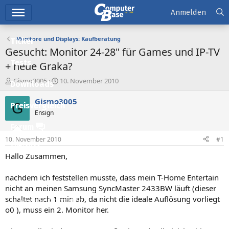
Hauptmenü
Anmelden
Monitore und Displays: Kaufberatung
Ticker
Gesucht: Monitor 24-28" für Games und IP-TV
Tests
+ neue Graka?
E
E
Gismo3005
10. November 2010
Downloads
r
r
s
s
Gismo3005
G
Preisvergleich
t
t
Ensign
e
e
l
l
Forum
l
l
10. November 2010
#1
e
t
Aktuelles
r
a
Hallo Zusammen,
m
Empfohlene Inhalte
nachdem ich feststellen musste, dass mein T-Home Entertain
Neue Beiträge
nicht an meinen Samsung SyncMaster 2433BW läuft (dieser
schaltet nach 1 min ab, da nicht die ideale Auflösung vorliegt
Neueste Aktivitäten
o0 ), muss ein 2. Monitor her.
Leserartikel