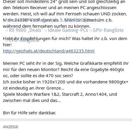
Dieser soll mindestens 24" groß sein und soll gleichzeitig an
Regeln
den Telekom Receiver und an meinen PC angeschlossen
werden. Heist, ich will auf ihm Fernseh schauen UND zocken.
Mein 2433BW soll dann als 2. Monitor dienen um z.b.
Podcast
RAMageddon
RTX 5000 „Deals“
während dem fernsehen surfen zu können.
RX 9000 „Deals“
Ideale Gaming-PCs
GPU-Rangliste
Habt ihr Empfehlungen für mich? Was haltet ihr z.b. von dem
CPU-Rangliste
hier:
http://geizhals.at/deutschland/a463235.html
Meinen PC seht ihr in der Sig. Welche Grafikkarte empfehlt ihr
mir für den neuen Monitor? Reicht da eine Gigabyte 460gtx
oc, oder sollte es die 470 soc sein?
Ich zocke bisher in 1920x1200 und die vorhandene 9800gtx+
ist eindeutig an ihrer Grenze...
Spiele Modern Warfare 1&2, Starcraft 2, Anno1404, und
zwischen mal dies und das...
Bin für Hilfe sehr dankbar.