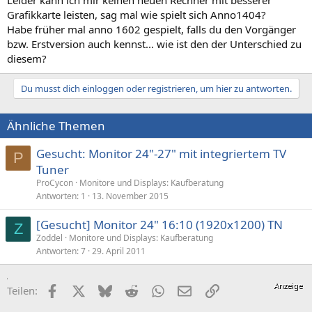
Leider kann ich mir keinen neuen Rechner mit besserer
Grafikkarte leisten, sag mal wie spielt sich Anno1404?
Habe früher mal anno 1602 gespielt, falls du den Vorgänger
bzw. Erstversion auch kennst... wie ist den der Unterschied zu
diesem?
Du musst dich einloggen oder registrieren, um hier zu antworten.
Ähnliche Themen
Gesucht: Monitor 24"-27" mit integriertem TV
P
Tuner
ProCycon
Monitore und Displays: Kaufberatung
Antworten
1
13. November 2015
[Gesucht] Monitor 24" 16:10 (1920x1200) TN
Z
Zoddel
Monitore und Displays: Kaufberatung
Antworten
7
29. April 2011
Facebook
X (Twitter)
Bluesky
Reddit
WhatsApp
E-Mail
Link
Teilen: