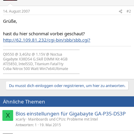
14. August 2007
#2
Grüße,
hast du hier schonmal vorbei geschaut?
http://62.109.81.232/cgi-bin/sbb/sbb.cgi?
----------------------------------------------------------------
Q9550 @ 3,4Ghz @ 1.15V @ Noctua
Gigabyte X38DS4 G.Skill DIMM Kit 4GB
ATI5850, IntelSSD, Titanium Fatal1ty
Coba Nitrox 500 Watt Win7x64Ultimate
----------------------------------------------------------------
Du musst dich einloggen oder registrieren, um hier zu antworten.
Ähnliche Themen
Bios einstellungen für Gigabayte GA-P35-DS3P
X
xcarly
Mainboards und CPUs: Probleme mit Intel
Antworten
1
19. Mai 2015