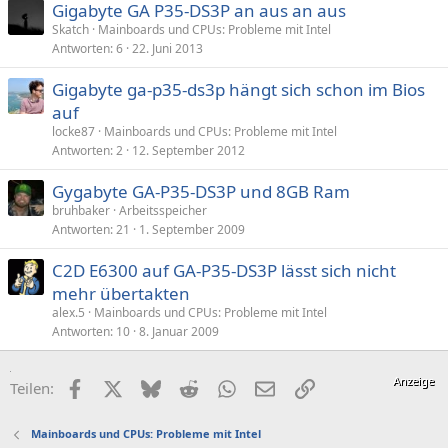
Gigabyte GA P35-DS3P an aus an aus
Skatch
Mainboards und CPUs: Probleme mit Intel
Antworten
6
22. Juni 2013
Gigabyte ga-p35-ds3p hängt sich schon im Bios
auf
locke87
Mainboards und CPUs: Probleme mit Intel
Antworten
2
12. September 2012
Gygabyte GA-P35-DS3P und 8GB Ram
bruhbaker
Arbeitsspeicher
Antworten
21
1. September 2009
C2D E6300 auf GA-P35-DS3P lässt sich nicht
mehr übertakten
alex.5
Mainboards und CPUs: Probleme mit Intel
Antworten
10
8. Januar 2009
Facebook
X (Twitter)
Bluesky
Reddit
WhatsApp
E-Mail
Link
Teilen:
Mainboards und CPUs: Probleme mit Intel