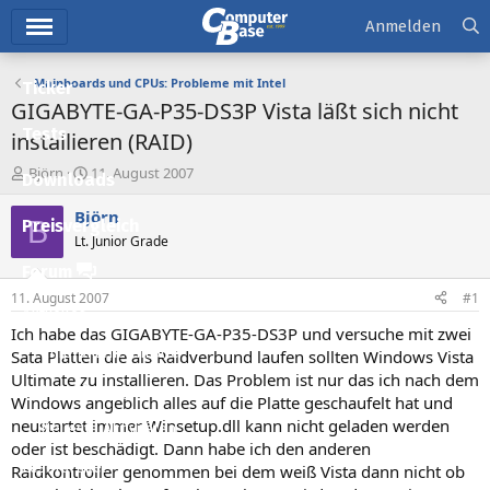
Hauptmenü
Anmelden
Mainboards und CPUs: Probleme mit Intel
Ticker
GIGABYTE-GA-P35-DS3P Vista läßt sich nicht
Tests
installieren (RAID)
E
E
Björn
11. August 2007
Downloads
r
r
s
s
Björn
B
Preisvergleich
t
t
Lt. Junior Grade
e
e
l
l
Forum
l
l
11. August 2007
#1
e
t
Aktuelles
r
a
Ich habe das GIGABYTE-GA-P35-DS3P und versuche mit zwei
m
Empfohlene Inhalte
Sata Platten die als Raidverbund laufen sollten Windows Vista
Ultimate zu installieren. Das Problem ist nur das ich nach dem
Neue Beiträge
Windows angeblich alles auf die Platte geschaufelt hat und
neustartet immer Winsetup.dll kann nicht geladen werden
Neueste Aktivitäten
oder ist beschädigt. Dann habe ich den anderen
Leserartikel
Raidkontroller genommen bei dem weiß Vista dann nicht ob