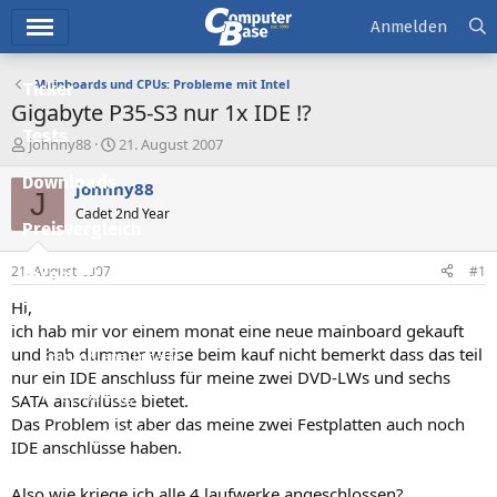
Hauptmenü
Anmelden
Mainboards und CPUs: Probleme mit Intel
Ticker
Gigabyte P35-S3 nur 1x IDE !?
Tests
E
E
johnny88
21. August 2007
r
r
Downloads
s
s
johnny88
J
t
t
Cadet 2nd Year
e
e
Preisvergleich
l
l
l
l
21. August 2007
#1
Forum
e
t
r
a
Hi,
Aktuelles
m
ich hab mir vor einem monat eine neue mainboard gekauft
und hab dummer weise beim kauf nicht bemerkt dass das teil
Empfohlene Inhalte
nur ein IDE anschluss für meine zwei DVD-LWs und sechs
Neue Beiträge
SATA anschlüsse bietet.
Das Problem ist aber das meine zwei Festplatten auch noch
Neueste Aktivitäten
IDE anschlüsse haben.
Leserartikel
Also wie kriege ich alle 4 laufwerke angeschlossen?