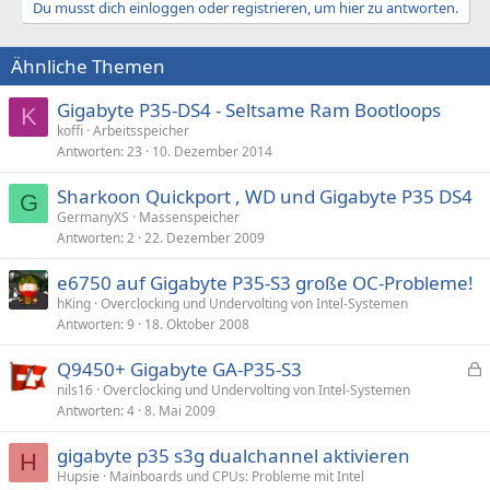
Du musst dich einloggen oder registrieren, um hier zu antworten.
Ähnliche Themen
Gigabyte P35-DS4 - Seltsame Ram Bootloops
K
koffi
Arbeitsspeicher
Antworten
23
10. Dezember 2014
Sharkoon Quickport , WD und Gigabyte P35 DS4
G
GermanyXS
Massenspeicher
Antworten
2
22. Dezember 2009
e6750 auf Gigabyte P35-S3 große OC-Probleme!
hKing
Overclocking und Undervolting von Intel-Systemen
Antworten
9
18. Oktober 2008
Q9450+ Gigabyte GA-P35-S3
e
nils16
Overclocking und Undervolting von Intel-Systemen
Antworten
4
8. Mai 2009
s
p
gigabyte p35 s3g dualchannel aktivieren
e
H
Hupsie
Mainboards und CPUs: Probleme mit Intel
r