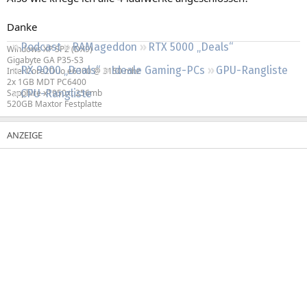
Regeln
Danke
Podcast
RAMageddon
RTX 5000 „Deals“
Windows XP SP2 (DX9)
Gigabyte GA P35-S3
RX 9000 „Deals“
Ideale Gaming-PCs
GPU-Rangliste
Intel Core2Duo e6300 @ 3150 mhz
2x 1GB MDT PC6400
Sapphire x1950xt 256mb
CPU-Rangliste
520GB Maxtor Festplatte