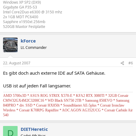
Windows XP SP2 (DX9)
Gigabyte GA P35-S3
Intel Core2Duo e6300 @ 3150 mhz
2x 1GB MDT PC6400
Sapphire x1950xt 256mb
520GB Maxtor Festplatte
kForce
Lt. Commander
22. August 2007
#6
Es gibt doch auch externe IDE auf SATA Gehäuse.
USB ist auf jeden Fall langsamer.
AMD 5700x3D * ASUS ROG STRIX X570-E * KFA2 RTX 3080TI * 32GB Corsair
CMW32GX4M2C3200C16 * WD Black SN750 2TB * Samsung 850EVO * Samsung
840PRO * div. SSD * Corsair HX850i * Soundblaster AE-5plus * Corsair Ironclaw
Wireless * Corsair K70RPG Rapidfire * AOC AGON AG352UCG * Corsair Carbide Air
540
DIETHeretic
D
Cadet 4th Year