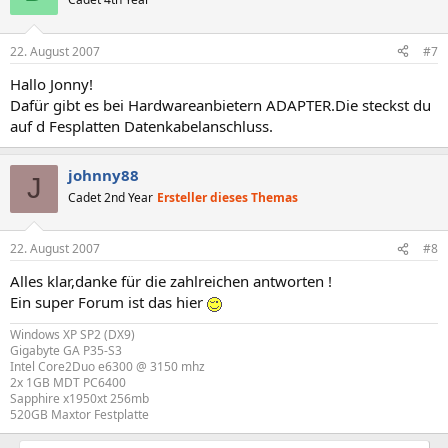
22. August 2007
#7
Hallo Jonny!
Dafür gibt es bei Hardwareanbietern ADAPTER.Die steckst du
auf d Fesplatten Datenkabelanschluss.
johnny88
J
Cadet 2nd Year
Ersteller dieses Themas
22. August 2007
#8
Alles klar,danke für die zahlreichen antworten !
Ein super Forum ist das hier
Windows XP SP2 (DX9)
Gigabyte GA P35-S3
Intel Core2Duo e6300 @ 3150 mhz
2x 1GB MDT PC6400
Sapphire x1950xt 256mb
520GB Maxtor Festplatte