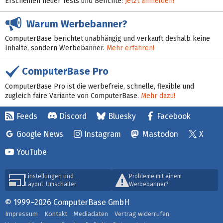
Erscheinen neuer Tests und Berichte:
Jetzt anmelden!
Warum Werbebanner?
ComputerBase berichtet unabhängig und verkauft deshalb keine
Inhalte, sondern Werbebanner.
Mehr erfahren!
ComputerBase Pro
ComputerBase Pro ist die werbefreie, schnelle, flexible und
zugleich faire Variante von ComputerBase.
Mehr dazu!
Feeds
Discord
Bluesky
Facebook
Google News
Instagram
Mastodon
X
YouTube
Einstellungen und
Probleme mit einem
Layout-Umschalter
Werbebanner?
© 1999–2026 ComputerBase GmbH
Impressum
Kontakt
Mediadaten
Vertrag widerrufen