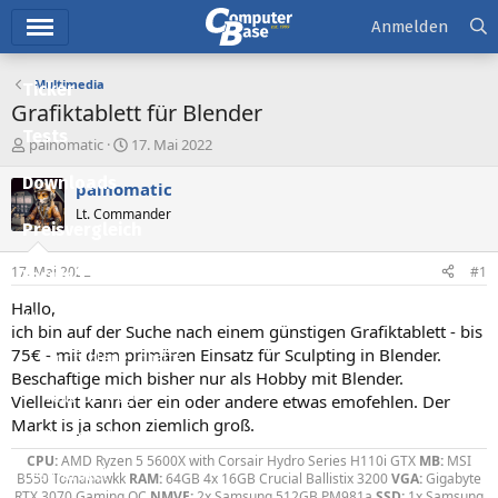
Hauptmenü
Anmelden
Multimedia
Ticker
Grafiktablett für Blender
Tests
E
E
painomatic
17. Mai 2022
r
r
Downloads
s
s
painomatic
t
t
Lt. Commander
e
e
Preisvergleich
l
l
l
l
17. Mai 2022
#1
Forum
e
t
r
a
Hallo,
Aktuelles
m
ich bin auf der Suche nach einem günstigen Grafiktablett - bis
75€ - mit dem primären Einsatz für Sculpting in Blender.
Empfohlene Inhalte
Beschaftige mich bisher nur als Hobby mit Blender.
Neue Beiträge
Vielleicht kann der ein oder andere etwas emofehlen. Der
Markt is ja schon ziemlich groß.
Neueste Aktivitäten
CPU:
AMD Ryzen 5 5600X with Corsair Hydro Series H110i GTX
MB:
MSI
Leserartikel
B550 Tomahawkk
RAM:
64GB 4x 16GB Crucial Ballistix 3200
VGA:
Gigabyte
RTX 3070 Gaming OC
NMVE:
2x Samsung 512GB PM981a
SSD:
1x Samsung