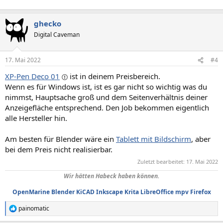
ghecko
Digital Caveman
17. Mai 2022
#4
XP-Pen Deco 01
ist in deinem Preisbereich.
Wenn es für Windows ist, ist es gar nicht so wichtig was du
nimmst, Hauptsache groß und dem Seitenverhältnis deiner
Anzeigefläche entsprechend. Den Job bekommen eigentlich
alle Hersteller hin.
Am besten für Blender wäre ein
Tablett mit Bildschirm
, aber
bei dem Preis nicht realisierbar.
Zuletzt bearbeitet:
17. Mai 2022
Wir hätten Habeck haben können.
OpenMarine
Blender
KiCAD
Inkscape
Krita
LibreOffice
mpv
Firefox
painomatic
R
e