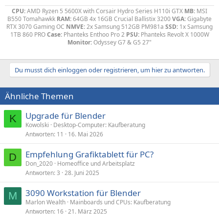
CPU:
AMD Ryzen 5 5600X with Corsair Hydro Series H110i GTX
MB:
MSI
B550 Tomahawkk
RAM:
64GB 4x 16GB Crucial Ballistix 3200
VGA:
Gigabyte
RTX 3070 Gaming OC
NMVE:
2x Samsung 512GB PM981a
SSD:
1x Samsung
1TB 860 PRO
Case:
Phanteks Enthoo Pro 2
PSU:
Phanteks Revolt X 1000W
Monitor:
Odyssey G7 & G5 27"
Du musst dich einloggen oder registrieren, um hier zu antworten.
Ähnliche Themen
Upgrade für Blender
K
Kowolski
Desktop-Computer: Kaufberatung
Antworten
11
16. Mai 2026
Empfehlung Grafiktablett für PC?
D
Don_2020
Homeoffice und Arbeitsplatz
Antworten
3
28. Juni 2025
3090 Workstation für Blender
M
Marlon Wealth
Mainboards und CPUs: Kaufberatung
Antworten
16
21. März 2025