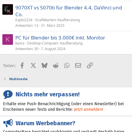
9070XT vs 5070ti für Blender 4.4, DaVinci und
Co.
Explo2224
Grafikkarten: Kaufberatung
Antworten
13
31. März 2025
PC für Blender bis 3.000€ inkl. Monitor
K
kaiira
Desktop-Computer: Kaufberatung
Antworten
30
7. August 2024
Facebook
X (Twitter)
Bluesky
Reddit
WhatsApp
E-Mail
Link
Teilen:
Multimedia
Nichts mehr verpassen!
Erhalte eine Push-Benachrichtigung (oder einen Newsletter) bei
Erscheinen neuer Tests und Berichte:
Jetzt anmelden!
Warum Werbebanner?
ComputerBase berichtet unabhängig und verkauft deshalb keine