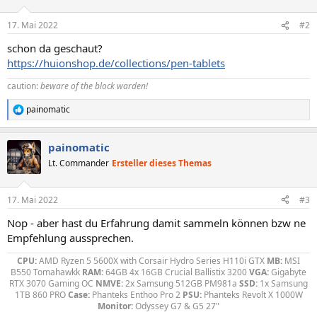
17. Mai 2022
#2
schon da geschaut?
https://huionshop.de/collections/pen-tablets
caution:
beware of the block warden!
painomatic
R
e
a
painomatic
k
t
Lt. Commander
Ersteller dieses Themas
i
o
n
17. Mai 2022
#3
e
n
Nop - aber hast du Erfahrung damit sammeln können bzw ne
:
Empfehlung aussprechen.
CPU:
AMD Ryzen 5 5600X with Corsair Hydro Series H110i GTX
MB:
MSI
B550 Tomahawkk
RAM:
64GB 4x 16GB Crucial Ballistix 3200
VGA:
Gigabyte
RTX 3070 Gaming OC
NMVE:
2x Samsung 512GB PM981a
SSD:
1x Samsung
1TB 860 PRO
Case:
Phanteks Enthoo Pro 2
PSU:
Phanteks Revolt X 1000W
Monitor:
Odyssey G7 & G5 27"