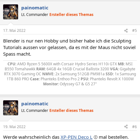
a
painomatic
k
t
Lt. Commander
Ersteller dieses Themas
i
o
n
17. Mai 2022
#5
e
n
Blender is nur nen Hobby und bisher habe ich die Sculpting
:
Tutorials aussen vor gelassen, da es mit der Maus nicht soviel
Spass macht.
CPU:
AMD Ryzen 5 5600X with Corsair Hydro Series H110i GTX
MB:
MSI
B550 Tomahawkk
RAM:
64GB 4x 16GB Crucial Ballistix 3200
VGA:
Gigabyte
RTX 3070 Gaming OC
NMVE:
2x Samsung 512GB PM981a
SSD:
1x Samsung
1TB 860 PRO
Case:
Phanteks Enthoo Pro 2
PSU:
Phanteks Revolt X 1000W
Monitor:
Odyssey G7 & G5 27"
painomatic
Lt. Commander
Ersteller dieses Themas
19. Mai 2022
#6
Werde wahrscheinlich das
XP-PEN Deco L
mal bestellen.