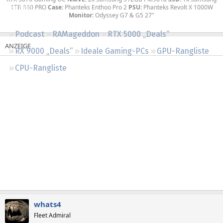
1TB 860 PRO
Case:
Phanteks Enthoo Pro 2
PSU:
Phanteks Revolt X 1000W
Regeln
Monitor:
Odyssey G7 & G5 27"
Podcast
RAMageddon
RTX 5000 „Deals“
RX 9000 „Deals“
Ideale Gaming-PCs
GPU-Rangliste
CPU-Rangliste
whats4
Fleet Admiral