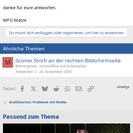
danke für eure antworten.
MFG Matze
Du musst dich einloggen oder registrieren, um hier zu antworten.
Ähnliche Themen
Grüner Strich an der rechten Bildschirmseite
M
Morningview
Homeoffice und Arbeitsplatz
Antworten
2
24. November 2005
Facebook
X (Twitter)
Bluesky
Reddit
WhatsApp
E-Mail
Link
Teilen:
Grafikkarten: Probleme mit Nvidia
Passend zum Thema