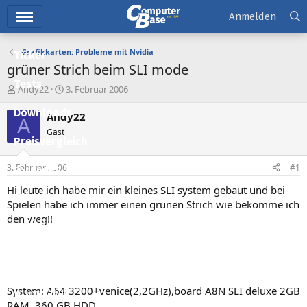
Hauptmenü
Anmelden
Grafikkarten: Probleme mit Nvidia
Ticker
grüner Strich beim SLI mode
Tests
E
E
Andy22
3. Februar 2006
r
r
Downloads
s
s
Andy22
A
t
t
Gast
e
e
Preisvergleich
l
l
l
l
3. Februar 2006
#1
Forum
e
t
r
a
Hi leute ich habe mir ein kleines SLI system gebaut und bei
Aktuelles
m
Spielen habe ich immer einen grünen Strich wie bekomme ich
den weg!!
Empfohlene Inhalte
Neue Beiträge
Neueste Aktivitäten
System: A64 3200+venice(2,2GHz),board A8N SLI deluxe 2GB
Leserartikel
RAM, 360 GB HDD,