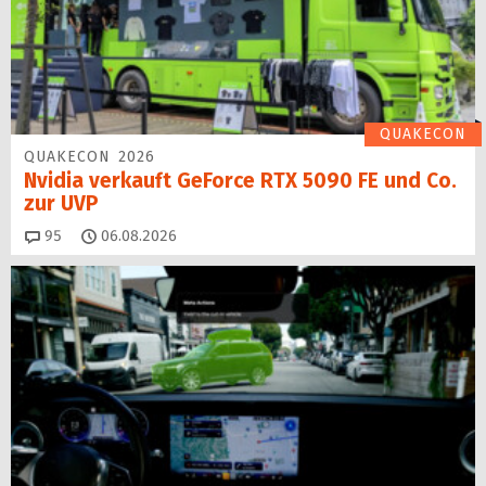
QUAKECON
QUAKECON 2026
Nvidia verkauft GeForce RTX 5090 FE und Co.
zur UVP
Kommentare
95
06.08.2026