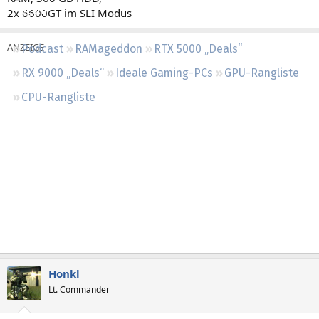
Regeln
2x 6600GT im SLI Modus
Podcast
RAMageddon
RTX 5000 „Deals“
RX 9000 „Deals“
Ideale Gaming-PCs
GPU-Rangliste
CPU-Rangliste
Honkl
Lt. Commander