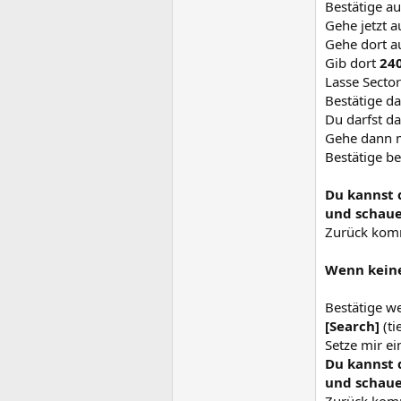
Bestätige au
Gehe jetzt 
Gehe dort a
Gib dort
24
Lasse Sector
Bestätige d
Du darfst da
Gehe dann m
Bestätige b
Du kannst 
und schaue
Zurück komm
Wenn keine
Bestätige w
[Search]
(ti
Setze mir e
Du kannst 
und schaue