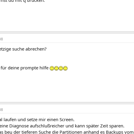
st du mit q drücken.
08
 jetzige suche abrechen?
für deine prompte hilfe
08
l laufen und setze mir einen Screen.
 eine Diagnose aufschlußreicher und kann später Zeit sparen.
das beu der tieferen Suche die Partitionen anhand es Backups vo