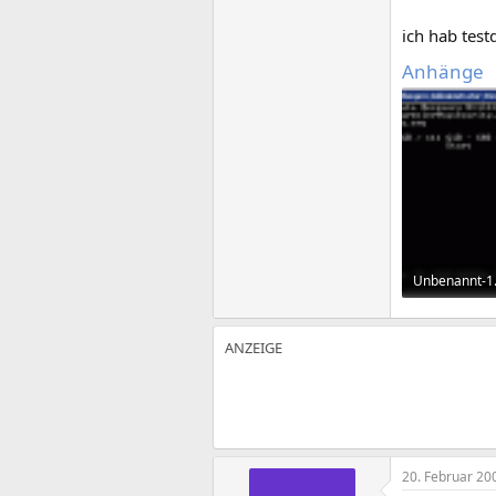
ich hab tes
Anhänge
Unbenannt-1.
6,7 KB · Aufr
20. Februar 20