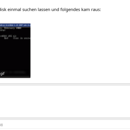
tdisk einmal suchen lassen und folgendes kam raus:
gif
ufe: 240
08