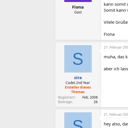
kann somit u
Fiona
Somit kann 
Gast
Vilele Grüße
Fiona
21. Februar 20
S
muha, das kl
aber ich las
site
Cadet 2nd Year
Ersteller dieses
Themas
Registriert
Feb. 2008
Beiträge
26
21. Februar 20
S
hey also, da