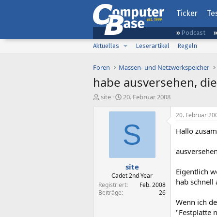
Ticker
Te
Podcast
Aktuelles
Leserartikel
Regeln
Foren
Massen- und Netzwerkspeicher
habe ausversehen, die
E
E
site
20. Februar 2008
r
r
s
s
20. Februar 20
t
t
S
Hallo zusa
e
e
l
l
l
l
ausversehen,
e
t
site
r
a
Eigentlich w
m
Cadet 2nd Year
hab schnell 
Registriert
Feb. 2008
Beiträge
26
Wenn ich de
"Festplatte 