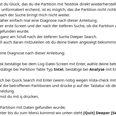
ast du Glück, das du die Partition mit Testdisk direkt wiederherste
unformatiert ercheint, ist es möglch, das die Partition nicht rich
ach der Suche bringt mich nicht weiter.
aher einfach mal eine Diagnose nach dieser Anleitung.
der erste Screen und der nach der tieferen Suche, ob die Partiti
gefunden wurde.
t ganz am Scluß nach der tieferen Suche Deeper Search.
ll auch daran mitzuteilen ob du deine Daten angezeigt bekommst
ine Diagnose nach dieser Anleitung;
isk bestätige bei dem Log-Datei-Screen mit Enter, wähle deine bet
estätige bei Partition Table Typ
Intel
, bestätige bei
Analyse
mit En
ch bei Quick Search mit Enter (wenn nötig wegen Vista-check mit
l die betroffenen Partitionen und drücke p auf der Tastatur ob 
meldung.
st du mit q drücken.
Partition mit Daten gefunden wurde;
eiter bis du zum Menü kommst wo unten steht
[Quit] Deeper [S