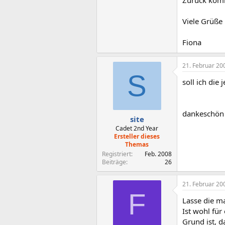
Zurück komm
Viele Grüße
Fiona
21. Februar 20
S
soll ich die
dankeschön 
site
Cadet 2nd Year
Ersteller dieses
Themas
Registriert
Feb. 2008
Beiträge
26
21. Februar 20
F
Lasse die ma
Ist wohl für
Grund ist, 