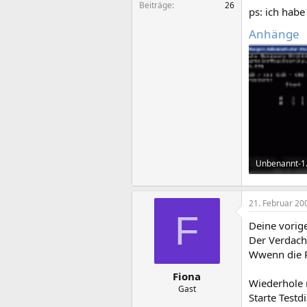
Beiträge
26
ps: ich habe
Anhänge
Unbenannt-1.
8,2 KB · Aufr
21. Februar 20
F
Deine vorige
Der Verdacht
Wwenn die Pa
Fiona
Wiederhole 
Gast
Starte Testd