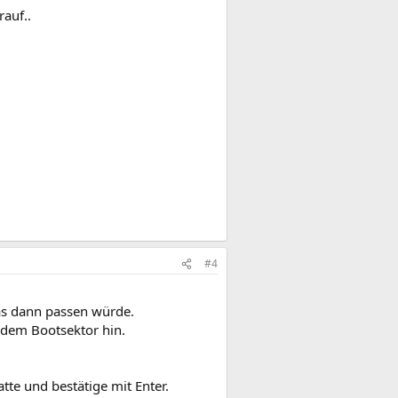
rauf..
#4
das dann passen würde.
t dem Bootsektor hin.
atte und bestätige mit Enter.