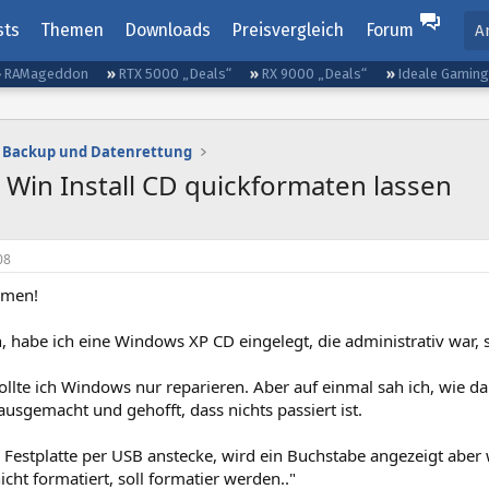
sts
Themen
Downloads
Preisvergleich
Forum
A
RAMageddon
RTX 5000 „Deals“
RX 9000 „Deals“
Ideale Gamin
Backup und Datenrettung
 Win Install CD quickformaten lassen
08
mmen!
 habe ich eine Windows XP CD eingelegt, die administrativ war, 
ollte ich Windows nur reparieren. Aber auf einmal sah ich, wie d
ausgemacht und gehofft, dass nichts passiert ist.
 Festplatte per USB anstecke, wird ein Buchstabe angezeigt aber
nicht formatiert, soll formatier werden.."