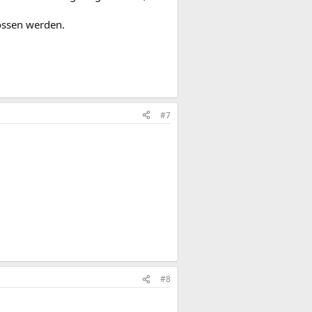
ossen werden.
#7
#8