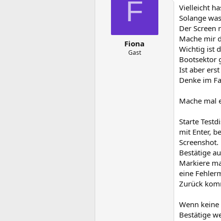
F
Vielleicht h
Solange was 
Der Screen n
Mache mir d
Fiona
Wichtig ist 
Gast
Bootsektor 
Ist aber ers
Denke im Fa
Mache mal e
Starte Testd
mit Enter, b
Screenshot.
Bestätige au
Markiere ma
eine Fehler
Zurück komm
Wenn keine 
Bestätige w