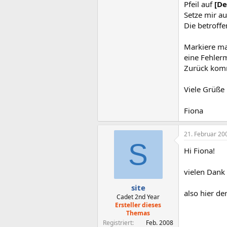
Pfeil auf
[De
Setze mir a
Die betroffe
Markiere ma
eine Fehler
Zurück komm
Viele Grüße
Fiona
21. Februar 20
S
Hi Fiona!
vielen Dank 
site
also hier der
Cadet 2nd Year
Ersteller dieses
Themas
Registriert
Feb. 2008