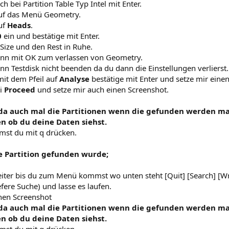
ch bei Partition Table Typ Intel mit Enter.
auf das Menü Geometry.
uf
Heads
.
0
ein und bestätige mit Enter.
Size und den Rest in Ruhe.
ann mit OK zum verlassen von Geometry.
nn Testdisk nicht beenden da du dann die Einstellungen verlierst.
it dem Pfeil auf
Analyse
bestätige mit Enter und setze mir eine
ei
Proceed
und setze mir auch einen Screenshot.
da auch mal die Partitionen wenn die gefunden werden mar
n ob du deine Daten siehst.
st du mit q drücken.
 Partition gefunden wurde;
eiter bis du zum Menü kommst wo unten steht [Quit] [Search] [Wr
efere Suche) und lasse es laufen.
inen Screenshot
da auch mal die Partitionen wenn die gefunden werden mar
n ob du deine Daten siehst.