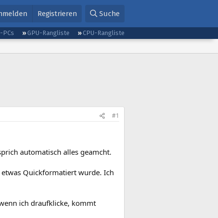
nmelden
Registrieren
Suche
g-PCs
GPU-Rangliste
CPU-Rangliste
#1
sprich automatisch alles geamcht.
a etwas Quickformatiert wurde. Ich
 wenn ich draufklicke, kommt