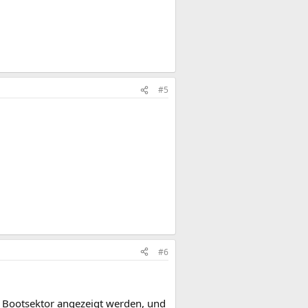
#5
#6
m Bootsektor angezeigt werden, und