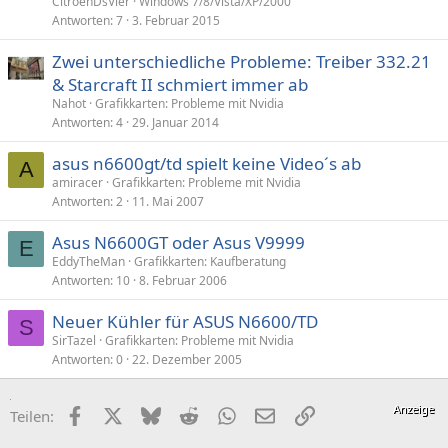
CitroenDsVier
Windows 7/8/Vista/XP/2000
Antworten
7
3. Februar 2015
Zwei unterschiedliche Probleme: Treiber 332.21
& Starcraft II schmiert immer ab
Nahot
Grafikkarten: Probleme mit Nvidia
Antworten
4
29. Januar 2014
asus n6600gt/td spielt keine Video´s ab
A
amiracer
Grafikkarten: Probleme mit Nvidia
Antworten
2
11. Mai 2007
Asus N6600GT oder Asus V9999
E
EddyTheMan
Grafikkarten: Kaufberatung
Antworten
10
8. Februar 2006
Neuer Kühler für ASUS N6600/TD
S
SirTazel
Grafikkarten: Probleme mit Nvidia
Antworten
0
22. Dezember 2005
Facebook
X (Twitter)
Bluesky
Reddit
WhatsApp
E-Mail
Link
Teilen: