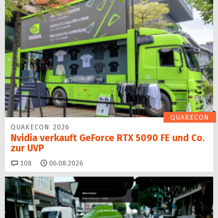
QUAKECON
QUAKECON 2026
Nvidia verkauft GeForce RTX 5090 FE und Co.
zur UVP
Kommentare
108
06.08.2026