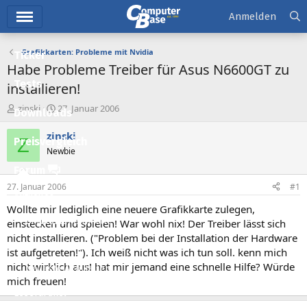
Hauptmenü
Anmelden
Grafikkarten: Probleme mit Nvidia
Ticker
Habe Probleme Treiber für Asus N6600GT zu
Tests
installieren!
E
E
zinski
27. Januar 2006
Downloads
r
r
s
s
zinski
Z
Preisvergleich
t
t
Newbie
e
e
l
l
Forum
l
l
27. Januar 2006
#1
e
t
Aktuelles
r
a
Wollte mir lediglich eine neuere Grafikkarte zulegen,
m
Empfohlene Inhalte
einstecken und spielen! War wohl nix! Der Treiber lässt sich
nicht installieren. ("Problem bei der Installation der Hardware
Neue Beiträge
ist aufgetreten!"). Ich weiß nicht was ich tun soll. kenn mich
nicht wirklich aus! hat mir jemand eine schnelle Hilfe? Würde
Neueste Aktivitäten
mich freuen!
Leserartikel