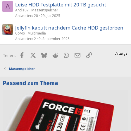
Leise HDD Festplatte mit 20 TB gesucht
A
Andi107
Massenspeicher
Antworten
20
29. Juli 2025
Jellyfin kaputt nachdem Cache HDD gestorben
CoMo
Multimedia
Antworten
2
9. September 2025
Facebook
X (Twitter)
Bluesky
Reddit
WhatsApp
E-Mail
Link
Teilen:
Massenspeicher
Passend zum Thema