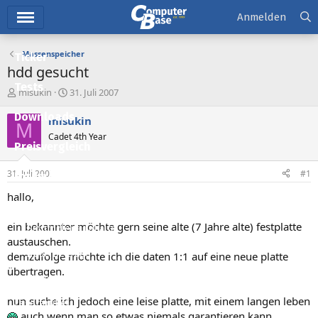
Hauptmenü
Anmelden
Massenspeicher
Ticker
hdd gesucht
Tests
E
E
misukin
31. Juli 2007
r
r
Downloads
s
s
misukin
M
t
t
Cadet 4th Year
e
e
Preisvergleich
l
l
l
l
31. Juli 2007
#1
Forum
e
t
r
a
hallo,
Aktuelles
m
ein bekannter möchte gern seine alte (7 Jahre alte) festplatte
Empfohlene Inhalte
austauschen.
Neue Beiträge
demzufolge möchte ich die daten 1:1 auf eine neue platte
übertragen.
Neueste Aktivitäten
nun suche ich jedoch eine leise platte, mit einem langen leben
Leserartikel
auch wenn man so etwas niemals garantieren kann.