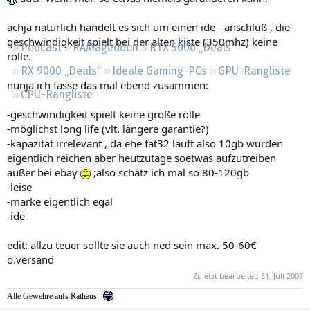
Regeln
achja natürlich handelt es sich um einen ide - anschluß , die
geschwindigkeit spielt bei der alten kiste (350mhz) keine
Podcast
RAMageddon
RTX 5000 „Deals“
rolle.
RX 9000 „Deals“
Ideale Gaming-PCs
GPU-Rangliste
nunja ich fasse das mal ebend zusammen:
CPU-Rangliste
-geschwindigkeit spielt keine große rolle
-möglichst long life (vlt. längere garantie?)
-kapazität irrelevant , da ehe fat32 läuft also 10gb würden
eigentlich reichen aber heutzutage soetwas aufzutreiben
außer bei ebay
;also schätz ich mal so 80-120gb
-leise
-marke eigentlich egal
-ide
edit: allzu teuer sollte sie auch ned sein max. 50-60€
o.versand
Zuletzt bearbeitet:
31. Juli 2007
Alle Gewehre aufs Rathaus...