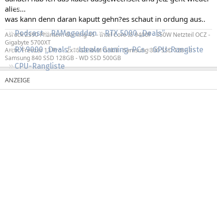
Regeln
alles...
was kann denn daran kaputt gehn?es schaut in ordung aus..
Podcast
RAMageddon
RTX 5000 „Deals“
Asrock Z390 Phantom Gaming 4S - Intel Core I5 9400F - 550W Netzteil OCZ -
Gigabyte 5700XT
RX 9000 „Deals“
Ideale Gaming-PCs
GPU-Rangliste
Arctic Freezer 13 Pro - 2x16GB RAM GSkill - Samsung 830 SSD 128GB -
Samsung 840 SSD 128GB - WD SSD 500GB
CPU-Rangliste