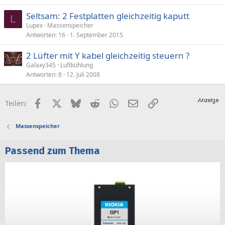
Seltsam: 2 Festplatten gleichzeitig kaputt
L
Lupex
Massenspeicher
Antworten
16
1. September 2015
2 Lüfter mit Y kabel gleichzeitig steuern ?
Galaxy345
Luftkühlung
Antworten
8
12. Juli 2008
Facebook
X (Twitter)
Bluesky
Reddit
WhatsApp
E-Mail
Link
Teilen:
Massenspeicher
Passend zum Thema