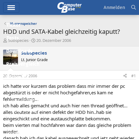
Hauptmenü
Anmelden
Massenspeicher
Ticker
HDD und SATA-Kabel gleichzeitig kaputt?
Tests
E
E
Subspecies
20. Dezember 2006
r
r
Downloads
s
s
Subspecies
t
t
Lt. Junior Grade
e
e
Preisvergleich
l
l
l
l
20. Dezember 2006
#1
Forum
e
t
r
a
ich hatte vor kurzem das problem dass mir immer der pc
Aktuelles
m
abgestürzt is oder er nicht hochgefahren,es kam ne
fehlermeldung...
Empfohlene Inhalte
ich hab alles gemacht und auch hier nen thread geöffnet...
Neue Beiträge
alles deutete auf einen defekt der HDD hin..hab sie
eingeschickt und eine austauschplatte bekommen.
Neueste Aktivitäten
beim vierten mal hochfahren war dann das gleiche problem
wieder..
Leserartikel
danach hab ich das kabel ausgewechselt und jetz geht wieder