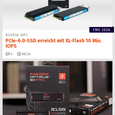
FMS 2026
KIOXIA GP1
PCIe-6.0-SSD erreicht mit XL-Flash 10 Mio.
IOPS
Kommentare
4
06:34