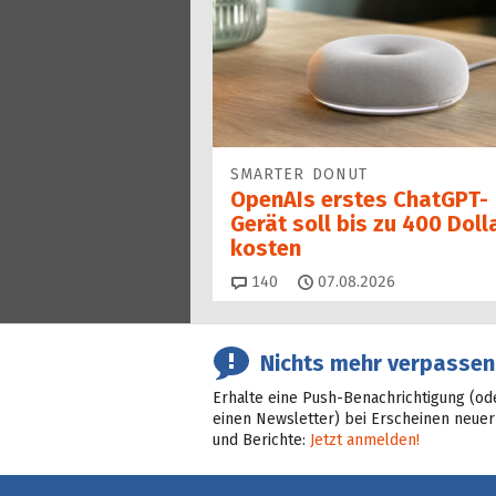
SMARTER DONUT
OpenAIs erstes ChatGPT-
Gerät soll bis zu 400 Doll
kosten
Kommentare
140
07.08.2026
Nichts mehr verpassen
Erhalte eine Push-Benachrichtigung (od
einen Newsletter) bei Erscheinen neuer
und Berichte:
Jetzt anmelden!