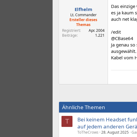
Das einzige
Elfhelm
es ja kaum s
Lt. Commander
auch net kla
Ersteller dieses
Themas
Registriert
Apr. 2004
/edit
Beiträge
1.221
@CBase64
Ja genau so
ausgewählt. 
Kabel vom H
Ähnliche Themen
Bei keinem Headset funk
T
auf jedem anderen Gerä
ToTheCrows
28. August 2025
Gam