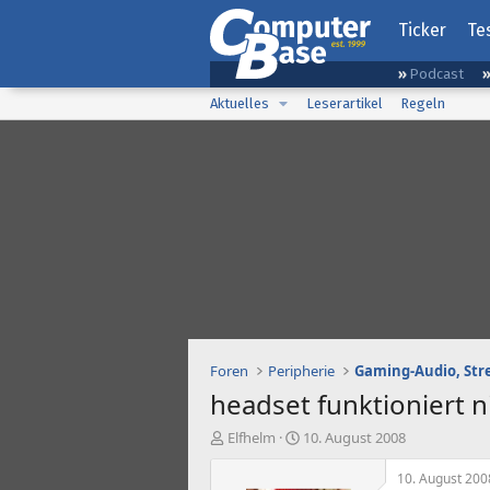
Ticker
Te
Podcast
Aktuelles
Leserartikel
Regeln
Foren
Peripherie
headset funktioniert n
E
E
Elfhelm
10. August 2008
r
r
s
s
10. August 200