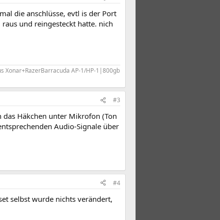
l die anschlüsse, evtl is der Port
 raus und reingesteckt hatte. nich
us Xonar+RazerBarracuda AP-1/HP-1|800gb
#3
ich das Häkchen unter Mikrofon (Ton
ie entsprechenden Audio-Signale über
#4
set selbst wurde nichts verändert,