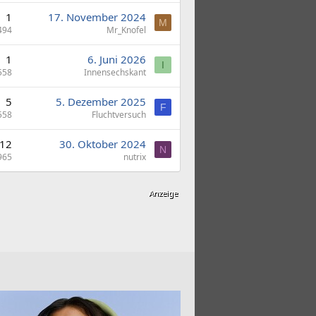
1
17. November 2024
M
494
Mr_Knofel
1
6. Juni 2026
I
558
Innensechskant
5
5. Dezember 2025
F
558
Fluchtversuch
12
30. Oktober 2024
N
965
nutrix