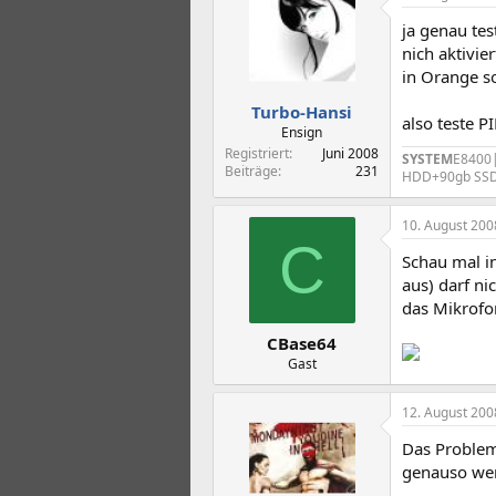
ja genau tes
nich aktivie
in Orange so
Turbo-Hansi
also teste PI
Ensign
Registriert
Juni 2008
SYSTEM
E8400|
Beiträge
231
HDD+90gb SSD
10. August 200
C
Schau mal in
aus) darf ni
das Mikrof
CBase64
Gast
12. August 200
Das Problem 
genauso wen