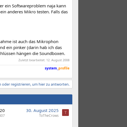
ber ein Softwareproblem naja kann
 ein anderes Mikro testen. Falls das
fnahme ist auch das Mikrophon
nd ein pinker (darin hab ich das
schlüssen hängen die Soundboxen.
Zuletzt bearbeitet:
12. August 2008
system_
profile
 oder registrieren, um hier zu antworten.
20
30. August 2025
T
407
ToTheCrows