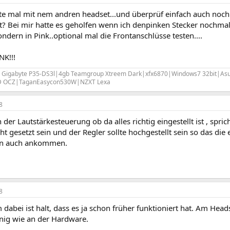
te mal mit nem andren headset...und überprüf einfach auch nochma
rt? Bei mir hatte es geholfen wenn ich denpinken Stecker nochmal
ndern in Pink..optional mal die Frontanschlüsse testen....
NK!!!
Gigabyte P35-DS3l|4gb Teamgroup Xtreem Dark|xfx6870|Windows7 32bit|As
 OCZ|TaganEasycon530W|NZXT Lexa
8
 der Lautstärkesteuerung ob da alles richtig eingestellt ist , spr
cht gesetzt sein und der Regler sollte hochgestellt sein so das d
on auch ankommen.
8
dabei ist halt, dass es ja schon früher funktioniert hat. Am Head
ig wie an der Hardware.