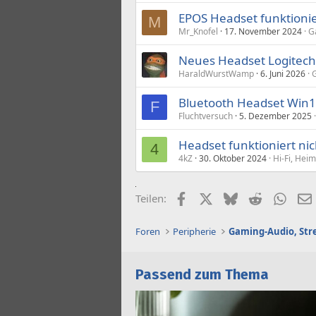
EPOS Headset funktionie
M
Mr_Knofel
17. November 2024
G
Neues Headset Logitech P
HaraldWurstWamp
6. Juni 2026
G
Bluetooth Headset Win10
F
Fluchtversuch
5. Dezember 2025
Headset funktioniert nich
4
4kZ
30. Oktober 2024
Hi-Fi, Hei
Facebook
X (Twitter)
Bluesky
Reddit
What
Teilen:
Foren
Peripherie
Passend zum Thema