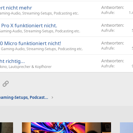
rt nicht mehr
Antworten
Aufrufe
1.
aming-Audio, Streaming-Setups, Podcasting etc.
ro X funktioniert nicht.
Antworten
Aufrufe
aming-Audio, Streaming-Setups, Podcasting etc.
 Micro funktioniert nicht!
Antworten
Aufrufe
Gaming-Audio, Streaming-Setups, Podcasting etc.
t richtig...
Antworten
Aufrufe
mkino, Lautsprecher & Kopfhörer
sApp
E-Mail
Link
Gaming-Audio, Streaming-Setups, Podcasting etc.