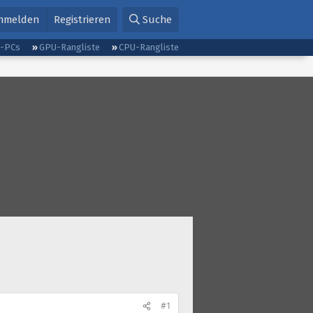
nmelden
Registrieren
Suche
g-PCs
GPU-Rangliste
CPU-Rangliste
#1