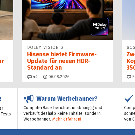
DOLBY VISION 2
BO
Hisense bietet Firmware-
Zw
ar
Update für neuen HDR-
Kop
Standard an
35
Kommentare
44
06.08.2026
5
Warum Werbebanner?
!
ComputerBase berichtet unabhängig und
Compu
er
verkauft deshalb keine Inhalte, sondern
schne
 Tests
Werbebanner.
Mehr erfahren!
von 