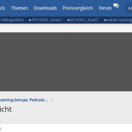
sts
Themen
Downloads
Preisvergleich
Forum
A
RAMageddon
RTX 5000 „Deals“
RX 9000 „Deals“
Ideale Gamin
Gaming-Audio, Streaming-Setups, Podcasting etc.
icht
8