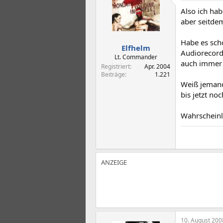
t
t
Also ich ha
e
e
l
l
aber seitde
l
l
e
t
Habe es sch
Elfhelm
r
a
Audiorecorde
m
Lt. Commander
auch immer 
Registriert
Apr. 2004
Beiträge
1.221
Weiß jemand
bis jetzt no
Wahrscheinl
10. August 200