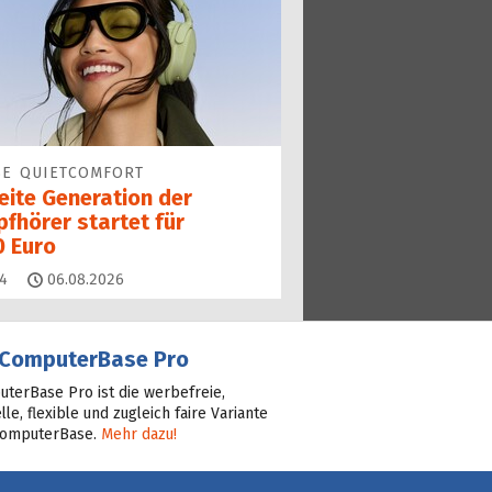
SE QUIETCOMFORT
eite Generation der
fhörer startet für
0 Euro
Kommentare
4
06.08.2026
ComputerBase Pro
terBase Pro ist die werbefreie,
lle, flexible und zugleich faire Variante
ComputerBase.
Mehr dazu!