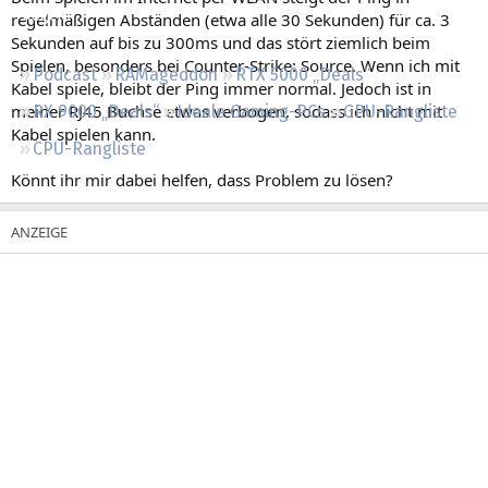
Regeln
regelmäßigen Abständen (etwa alle 30 Sekunden) für ca. 3
Sekunden auf bis zu 300ms und das stört ziemlich beim
Spielen, besonders bei Counter-Strike: Source. Wenn ich mit
Podcast
RAMageddon
RTX 5000 „Deals“
Kabel spiele, bleibt der Ping immer normal. Jedoch ist in
meiner RJ45 Buchse etwas verbogen, sodass ich nicht mit
RX 9000 „Deals“
Ideale Gaming-PCs
GPU-Rangliste
Kabel spielen kann.
CPU-Rangliste
Könnt ihr mir dabei helfen, dass Problem zu lösen?