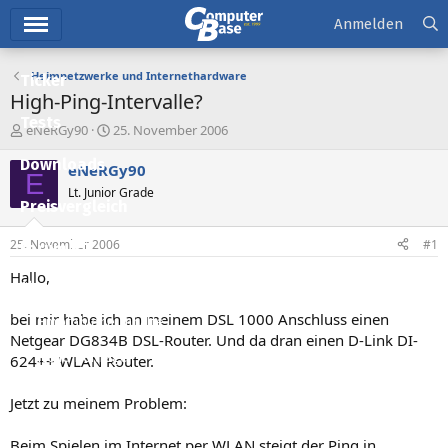
Hauptmenü
Anmelden
Heimnetzwerke und Internethardware
Ticker
High-Ping-Intervalle?
Tests
E
E
eNeRGy90
25. November 2006
r
r
Downloads
s
s
eNeRGy90
E
t
t
Lt. Junior Grade
e
e
Preisvergleich
l
l
l
l
25. November 2006
#1
Forum
e
t
r
a
Hallo,
Aktuelles
m
bei mir habe ich an meinem DSL 1000 Anschluss einen
Empfohlene Inhalte
Netgear DG834B DSL-Router. Und da dran einen D-Link DI-
Neue Beiträge
624++ WLAN Router.
Neueste Aktivitäten
Jetzt zu meinem Problem:
Leserartikel
Beim Spielen im Internet per WLAN steigt der Ping in